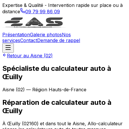
Expertise & Qualité - Intervention rapide sur place ou à
distance
09 79 99 86 09
Présentation
Galerie photos
Nos
services
Contact
Demande de rappel
Retour au
Aisne
(
02
)
Spécialiste du calculateur auto à
Œuilly
Aisne
(
02
) — Région
Hauts-de-France
Réparation de calculateur auto
à
Œuilly
À Œuilly (02160) et dans tout le Aisne, Allo-calculateur