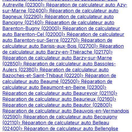
Autreville
(
02300
)
›
Réparation de calculateur auto
Azy-
sur-Marne
(
02400
)
›
Réparation de calculateur auto
Bagneux
(
02290
)
›
Réparation de calculateur auto
Bancigny
(
02140
)
›
Réparation de calculateur auto
Barenton-Bugny
(
02000
)
›
Réparation de calculateur
auto
Barenton-Cel
(
02000
)
›
Réparation de calculateur
auto
Barenton-sur-Serre
(
02270
)
›
Réparation de
calculateur auto
Barisis-aux-Bois
(
02700
)
›
Réparation
de calculateur auto
Barzy-en-Thiérache
(
02170
)
›
Réparation de calculateur auto
Barzy-sur-Marne
(
02850
)
›
Réparation de calculateur auto
Bassoles-
Aulers
(
02380
)
›
Réparation de calculateur auto
Bazoches-et-Saint-Thibaut
(
02220
)
›
Réparation de
calculateur auto
Beaumé
(
02500
)
›
Réparation de
calculateur auto
Beaumont-en-Beine
(
02300
)
›
Réparation de calculateur auto
Beaurevoir
(
02110
)
›
Réparation de calculateur auto
Beaurieux
(
02160
)
›
Réparation de calculateur auto
Beautor
(
02800
)
›
Réparation de calculateur auto
Beauvois-en-Vermandois
(
02590
)
›
Réparation de calculateur auto
Becquigny
(
02110
)
›
Réparation de calculateur auto
Belleau
(
02400
)
›
Réparation de calculateur auto
Bellenglise