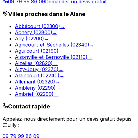
09 79 99 86 09
Demander un devis gratuit
Villes proches dans le
Aisne
Abbécourt
(
02300
)
→
Achery
(
02800
)
→
Acy
(
02200
)
→
Agnicourt-et-Séchelles
(
02340
)
→
Aguilcourt
(
02190
)
→
Aisonville-et-Bernoville
(
02110
)
→
Aizelles
(
02820
)
→
Aizy-Jouy
(
02370
)
→
Alaincourt
(
02240
)
→
Allemant
(
02320
)
→
Ambleny
(
02290
)
→
Ambrief
(
02200
)
→
Contact rapide
Appelez-nous directement pour un devis gratuit depuis
Œuilly
:
09 79 99 86 09