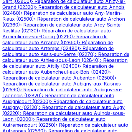
Sart
(
02800
)
›
Réparation de calculateur auto
Anizy-le-
Grand
(
02320
)
›
Réparation de calculateur auto
Annois
(
02480
)
›
Réparation de calculateur auto
Any-Martin-
Rieux
(
02500
)
›
Réparation de calculateur auto
Archon
(
02360
)
›
Réparation de calculateur auto
Arcy-Sainte-
Restitue
(
02130
)
›
Réparation de calculateur auto
Armentières-sur-Ourcq
(
02210
)
›
Réparation de
calculateur auto
Arrancy
(
02860
)
›
Réparation de
calculateur auto
Artemps
(
02480
)
›
Réparation de
calculateur auto
Assis-sur-Serre
(
02270
)
›
Réparation de
calculateur auto
Athies-sous-Laon
(
02840
)
›
Réparation
de calculateur auto
Attilly
(
02490
)
›
Réparation de
calculateur auto
Aubencheul-aux-Bois
(
02420
)
›
Réparation de calculateur auto
Aubenton
(
02500
)
›
Réparation de calculateur auto
Aubigny-aux-Kaisnes
(
02590
)
›
Réparation de calculateur auto
Aubigny-en-
Laonnois
(
02820
)
›
Réparation de calculateur auto
Audignicourt
(
02300
)
›
Réparation de calculateur auto
Audigny
(
02120
)
›
Réparation de calculateur auto
Augy
(
02220
)
›
Réparation de calculateur auto
Aulnois-sous-
Laon
(
02000
)
›
Réparation de calculateur auto
Autremencourt
(
02250
)
›
Réparation de calculateur auto
Autreppes
(
02580
)
›
Réparation de calculateur auto