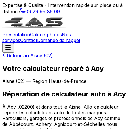
Expertise & Qualité - Intervention rapide sur place ou à
distance
09 79 99 86 09
Présentation
Galerie photos
Nos
services
Contact
Demande de rappel
Retour au
Aisne
(
02
)
Votre calculateur réparé à Acy
Aisne
(
02
) — Région
Hauts-de-France
Réparation de calculateur auto
à
Acy
À Acy (02200) et dans tout le Aisne, Allo-calculateur
répare les calculateurs auto de toutes marques.
Particuliers, garages et professionnels de Acy comme
de Abbécourt, Achery, Agnicourt-et-Séchelles nous