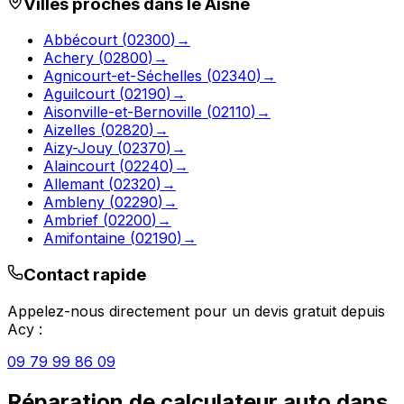
Villes proches dans le
Aisne
Abbécourt
(
02300
)
→
Achery
(
02800
)
→
Agnicourt-et-Séchelles
(
02340
)
→
Aguilcourt
(
02190
)
→
Aisonville-et-Bernoville
(
02110
)
→
Aizelles
(
02820
)
→
Aizy-Jouy
(
02370
)
→
Alaincourt
(
02240
)
→
Allemant
(
02320
)
→
Ambleny
(
02290
)
→
Ambrief
(
02200
)
→
Amifontaine
(
02190
)
→
Contact rapide
Appelez-nous directement pour un devis gratuit depuis
Acy
:
09 79 99 86 09
Réparation de calculateur auto
dans