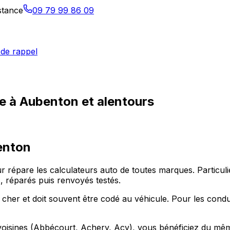
istance
09 79 99 86 09
de rappel
ue à Aubenton et alentours
enton
ur répare les calculateurs auto de toutes marques. Partic
 réparés puis renvoyés testés.
 cher et doit souvent être codé au véhicule. Pour les con
isines (Abbécourt, Achery, Acy), vous bénéficiez du même s