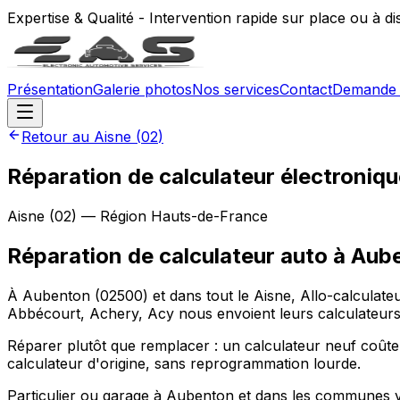
Expertise & Qualité - Intervention rapide sur place ou à d
Présentation
Galerie photos
Nos services
Contact
Demande 
Retour au
Aisne
(
02
)
Réparation de calculateur électroniq
Aisne
(
02
) — Région
Hauts-de-France
Réparation de calculateur auto
à
Aub
À Aubenton (02500) et dans tout le Aisne, Allo-calculate
Abbécourt, Achery, Acy nous envoient leurs calculateurs,
Réparer plutôt que remplacer : un calculateur neuf coûte
calculateur d'origine, sans reprogrammation lourde.
Particulier ou garage à Aubenton et dans les communes vo