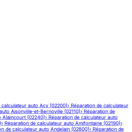
 calculateur auto
Acy
(
02200
)
›
Réparation de calculateur
 auto
Aisonville-et-Bernoville
(
02110
)
›
Réparation de
o
Alaincourt
(
02240
)
›
Réparation de calculateur auto
)
›
Réparation de calculateur auto
Amifontaine
(
02190
)
›
on de calculateur auto
Andelain
(
02800
)
›
Réparation de