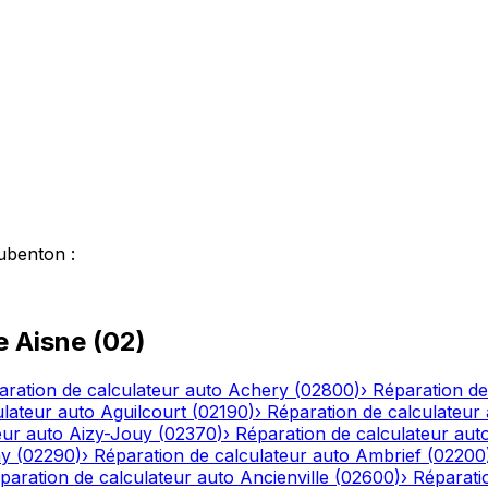
ubenton
:
le
Aisne
(
02
)
aration de calculateur auto
Achery
(
02800
)
›
Réparation de
ulateur auto
Aguilcourt
(
02190
)
›
Réparation de calculateur
eur auto
Aizy-Jouy
(
02370
)
›
Réparation de calculateur aut
ny
(
02290
)
›
Réparation de calculateur auto
Ambrief
(
02200
paration de calculateur auto
Ancienville
(
02600
)
›
Réparati