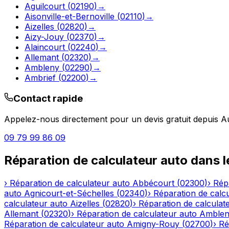
Aguilcourt
(
02190
)
→
Aisonville-et-Bernoville
(
02110
)
→
Aizelles
(
02820
)
→
Aizy-Jouy
(
02370
)
→
Alaincourt
(
02240
)
→
Allemant
(
02320
)
→
Ambleny
(
02290
)
→
Ambrief
(
02200
)
→
Contact rapide
Appelez-nous directement pour un devis gratuit depuis
A
09 79 99 86 09
Réparation de calculateur auto
dans 
›
Réparation de calculateur auto
Abbécourt
(
02300
)
›
Rép
auto
Agnicourt-et-Séchelles
(
02340
)
›
Réparation de calc
calculateur auto
Aizelles
(
02820
)
›
Réparation de calculat
Allemant
(
02320
)
›
Réparation de calculateur auto
Amble
Réparation de calculateur auto
Amigny-Rouy
(
02700
)
›
Ré