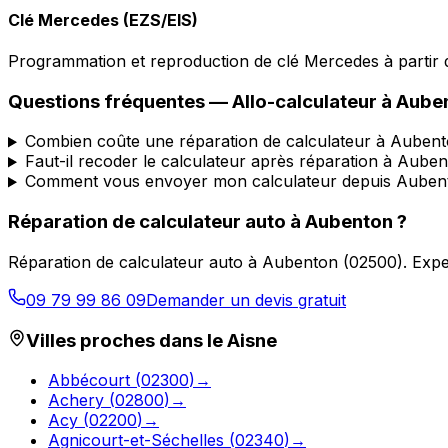
Clé Mercedes (EZS/EIS)
Programmation et reproduction de clé Mercedes à partir d
Questions fréquentes —
Allo-calculateur
à
Aube
Combien coûte une réparation de calculateur à Aubent
Faut-il recoder le calculateur après réparation à Aube
Comment vous envoyer mon calculateur depuis Auben
Réparation de calculateur auto
à
Aubenton
?
Réparation de calculateur auto
à
Aubenton
(
02500
).
Expe
09 79 99 86 09
Demander un devis gratuit
Villes proches dans le
Aisne
Abbécourt
(
02300
)
→
Achery
(
02800
)
→
Acy
(
02200
)
→
Agnicourt-et-Séchelles
(
02340
)
→