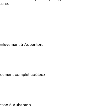
isne.
'enlèvement à Aubenton.
acement complet coûteux.
eption à Aubenton.