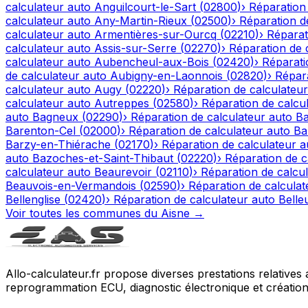
calculateur auto
Anguilcourt-le-Sart
(
02800
)
›
Réparation
calculateur auto
Any-Martin-Rieux
(
02500
)
›
Réparation d
calculateur auto
Armentières-sur-Ourcq
(
02210
)
›
Réparat
calculateur auto
Assis-sur-Serre
(
02270
)
›
Réparation de 
calculateur auto
Aubencheul-aux-Bois
(
02420
)
›
Réparati
de calculateur auto
Aubigny-en-Laonnois
(
02820
)
›
Répara
calculateur auto
Augy
(
02220
)
›
Réparation de calculateur
calculateur auto
Autreppes
(
02580
)
›
Réparation de calcu
auto
Bagneux
(
02290
)
›
Réparation de calculateur auto
Ba
Barenton-Cel
(
02000
)
›
Réparation de calculateur auto
Ba
Barzy-en-Thiérache
(
02170
)
›
Réparation de calculateur a
auto
Bazoches-et-Saint-Thibaut
(
02220
)
›
Réparation de c
calculateur auto
Beaurevoir
(
02110
)
›
Réparation de calcu
Beauvois-en-Vermandois
(
02590
)
›
Réparation de calculat
Bellenglise
(
02420
)
›
Réparation de calculateur auto
Belle
Voir toutes les communes du
Aisne
→
Allo-calculateur.fr propose diverses prestations relatives
reprogrammation ECU, diagnostic électronique et création d