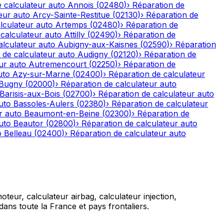
 calculateur auto
Annois
(
02480
)
›
Réparation de
eur auto
Arcy-Sainte-Restitue
(
02130
)
›
Réparation de
lculateur auto
Artemps
(
02480
)
›
Réparation de
calculateur auto
Attilly
(
02490
)
›
Réparation de
alculateur auto
Aubigny-aux-Kaisnes
(
02590
)
›
Réparation
 de calculateur auto
Audigny
(
02120
)
›
Réparation de
ur auto
Autremencourt
(
02250
)
›
Réparation de
uto
Azy-sur-Marne
(
02400
)
›
Réparation de calculateur
-Bugny
(
02000
)
›
Réparation de calculateur auto
Barisis-aux-Bois
(
02700
)
›
Réparation de calculateur auto
uto
Bassoles-Aulers
(
02380
)
›
Réparation de calculateur
r auto
Beaumont-en-Beine
(
02300
)
›
Réparation de
uto
Beautor
(
02800
)
›
Réparation de calculateur auto
o
Belleau
(
02400
)
›
Réparation de calculateur auto
teur, calculateur airbag, calculateur injection,
ans toute la France et pays frontaliers.