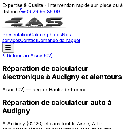
Expertise & Qualité - Intervention rapide sur place ou à
distance
09 79 99 86 09
Présentation
Galerie photos
Nos
services
Contact
Demande de rappel
Retour au
Aisne
(
02
)
Réparation de calculateur
électronique à Audigny et alentours
Aisne
(
02
) — Région
Hauts-de-France
Réparation de calculateur auto
à
Audigny
À Audigny (02120) et dans tout le Aisne, Allo-