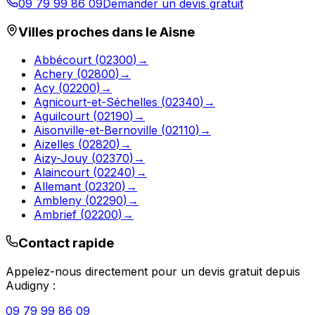
09 79 99 86 09
Demander un devis gratuit
Villes proches dans le
Aisne
Abbécourt
(
02300
)
→
Achery
(
02800
)
→
Acy
(
02200
)
→
Agnicourt-et-Séchelles
(
02340
)
→
Aguilcourt
(
02190
)
→
Aisonville-et-Bernoville
(
02110
)
→
Aizelles
(
02820
)
→
Aizy-Jouy
(
02370
)
→
Alaincourt
(
02240
)
→
Allemant
(
02320
)
→
Ambleny
(
02290
)
→
Ambrief
(
02200
)
→
Contact rapide
Appelez-nous directement pour un devis gratuit depuis
Audigny
:
09 79 99 86 09