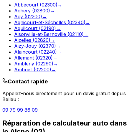
Abbécourt
(
02300
)
→
Achery
(
02800
)
→
Acy
(
02200
)
→
Agnicourt-et-Séchelles
(
02340
)
→
Aguilcourt
(
02190
)
→
Aisonville-et-Bernoville
(
02110
)
→
Aizelles
(
02820
)
→
Aizy-Jouy
(
02370
)
→
Alaincourt
(
02240
)
→
Allemant
(
02320
)
→
Ambleny
(
02290
)
→
Ambrief
(
02200
)
→
Contact rapide
Appelez-nous directement pour un devis gratuit depuis
Belleu
:
09 79 99 86 09
Réparation de calculateur auto
dans
le
Aisne
(
02
)