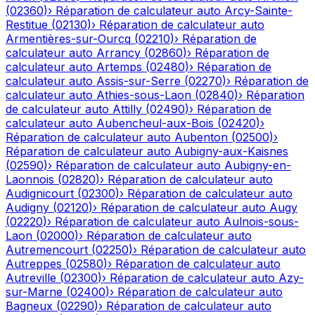
(
02360
)
›
Réparation de calculateur auto
Arcy-Sainte-
Restitue
(
02130
)
›
Réparation de calculateur auto
Armentières-sur-Ourcq
(
02210
)
›
Réparation de
calculateur auto
Arrancy
(
02860
)
›
Réparation de
calculateur auto
Artemps
(
02480
)
›
Réparation de
calculateur auto
Assis-sur-Serre
(
02270
)
›
Réparation de
calculateur auto
Athies-sous-Laon
(
02840
)
›
Réparation
de calculateur auto
Attilly
(
02490
)
›
Réparation de
calculateur auto
Aubencheul-aux-Bois
(
02420
)
›
Réparation de calculateur auto
Aubenton
(
02500
)
›
Réparation de calculateur auto
Aubigny-aux-Kaisnes
(
02590
)
›
Réparation de calculateur auto
Aubigny-en-
Laonnois
(
02820
)
›
Réparation de calculateur auto
Audignicourt
(
02300
)
›
Réparation de calculateur auto
Audigny
(
02120
)
›
Réparation de calculateur auto
Augy
(
02220
)
›
Réparation de calculateur auto
Aulnois-sous-
Laon
(
02000
)
›
Réparation de calculateur auto
Autremencourt
(
02250
)
›
Réparation de calculateur auto
Autreppes
(
02580
)
›
Réparation de calculateur auto
Autreville
(
02300
)
›
Réparation de calculateur auto
Azy-
sur-Marne
(
02400
)
›
Réparation de calculateur auto
Bagneux
(
02290
)
›
Réparation de calculateur auto