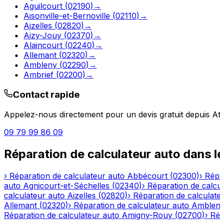
Aguilcourt
(
02190
)
→
Aisonville-et-Bernoville
(
02110
)
→
Aizelles
(
02820
)
→
Aizy-Jouy
(
02370
)
→
Alaincourt
(
02240
)
→
Allemant
(
02320
)
→
Ambleny
(
02290
)
→
Ambrief
(
02200
)
→
Contact rapide
Appelez-nous directement pour un devis gratuit depuis
At
09 79 99 86 09
Réparation de calculateur auto
dans 
›
Réparation de calculateur auto
Abbécourt
(
02300
)
›
Rép
auto
Agnicourt-et-Séchelles
(
02340
)
›
Réparation de calc
calculateur auto
Aizelles
(
02820
)
›
Réparation de calculat
Allemant
(
02320
)
›
Réparation de calculateur auto
Amble
Réparation de calculateur auto
Amigny-Rouy
(
02700
)
›
Ré