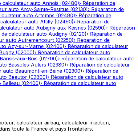
 calculateur auto
Annois
(
02480
)
›
Réparation de
eur auto
Arcy-Sainte-Restitue
(
02130
)
›
Réparation de
lculateur auto
Artemps
(
02480
)
›
Réparation de
calculateur auto
Attilly
(
02490
)
›
Réparation de
alculateur auto
Aubigny-aux-Kaisnes
(
02590
)
›
Réparation
 de calculateur auto
Audigny
(
02120
)
›
Réparation de
ur auto
Autremencourt
(
02250
)
›
Réparation de
uto
Azy-sur-Marne
(
02400
)
›
Réparation de calculateur
-Bugny
(
02000
)
›
Réparation de calculateur auto
Barisis-aux-Bois
(
02700
)
›
Réparation de calculateur auto
uto
Bassoles-Aulers
(
02380
)
›
Réparation de calculateur
r auto
Beaumont-en-Beine
(
02300
)
›
Réparation de
uto
Beautor
(
02800
)
›
Réparation de calculateur auto
o
Belleau
(
02400
)
›
Réparation de calculateur auto
teur, calculateur airbag, calculateur injection,
ans toute la France et pays frontaliers.