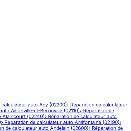
 calculateur auto
Acy
(
02200
)
›
Réparation de calculateur
 auto
Aisonville-et-Bernoville
(
02110
)
›
Réparation de
o
Alaincourt
(
02240
)
›
Réparation de calculateur auto
)
›
Réparation de calculateur auto
Amifontaine
(
02190
)
›
on de calculateur auto
Andelain
(
02800
)
›
Réparation de