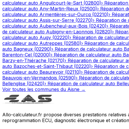
calculateur auto
Anguilcourt-le-Sart
(
02800
)
›
Réparation
calculateur auto
Any-Martin-Rieux
(
02500
)
›
Réparation d
calculateur auto
Armentières-sur-Ourcq
(
02210
)
›
Réparat
calculateur auto
Assis-sur-Serre
(
02270
)
›
Réparation de 
calculateur auto
Aubencheul-aux-Bois
(
02420
)
›
Réparati
de calculateur auto
Aubigny-en-Laonnois
(
02820
)
›
Répara
calculateur auto
Augy
(
02220
)
›
Réparation de calculateur
calculateur auto
Autreppes
(
02580
)
›
Réparation de calcu
auto
Bagneux
(
02290
)
›
Réparation de calculateur auto
Ba
Barenton-Cel
(
02000
)
›
Réparation de calculateur auto
Ba
Barzy-en-Thiérache
(
02170
)
›
Réparation de calculateur a
auto
Bazoches-et-Saint-Thibaut
(
02220
)
›
Réparation de c
calculateur auto
Beaurevoir
(
02110
)
›
Réparation de calcu
Beauvois-en-Vermandois
(
02590
)
›
Réparation de calculat
Bellenglise
(
02420
)
›
Réparation de calculateur auto
Belle
Voir toutes les communes du
Aisne
→
Allo-calculateur.fr propose diverses prestations relatives
reprogrammation ECU, diagnostic électronique et création d