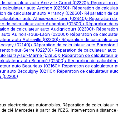
 de calculateur auto
Anizy-le-Grand
(
02320
)
›
Réparation de
e calculateur auto
Archon
(
02360
)
›
Réparation de calculat
ion de calculateur auto
Arrancy
(
02860
)
›
Réparation de ca
calculateur auto
Athies-sous-Laon
(
02840
)
›
Réparation de 
on de calculateur auto
Aubenton
(
02500
)
›
Réparation de c
tion de calculateur auto
Audignicourt
(
02300
)
›
Réparation
 auto
Aulnois-sous-Laon
(
02000
)
›
Réparation de calculate
lateur auto
Autreville
(
02300
)
›
Réparation de calculateur a
ncigny
(
02140
)
›
Réparation de calculateur auto
Barenton
renton-sur-Serre
(
02270
)
›
Réparation de calculateur auto
uto
Barzy-sur-Marne
(
02850
)
›
Réparation de calculateur a
alculateur auto
Beaumé
(
02500
)
›
Réparation de calculateu
lateur auto
Beaurieux
(
02160
)
›
Réparation de calculateur a
eur auto
Becquigny
(
02110
)
›
Réparation de calculateur aut
u
(
02200
)
 aux électroniques automobiles. Réparation de calculateur mo
e clé Mercedes à partir de l'EZS. Intervention à distance d