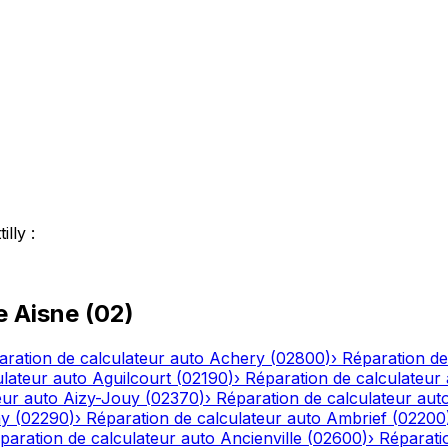
tilly
:
le
Aisne
(
02
)
aration de calculateur auto
Achery
(
02800
)
›
Réparation de
ulateur auto
Aguilcourt
(
02190
)
›
Réparation de calculateur
eur auto
Aizy-Jouy
(
02370
)
›
Réparation de calculateur aut
ny
(
02290
)
›
Réparation de calculateur auto
Ambrief
(
02200
paration de calculateur auto
Ancienville
(
02600
)
›
Réparati