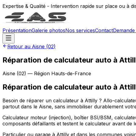
Expertise & Qualité - Intervention rapide sur place ou à d
Présentation
Galerie photos
Nos services
Contact
Demande 
Retour au
Aisne
(
02
)
Réparation de calculateur auto à Atti
Aisne
(
02
) — Région
Hauts-de-France
Réparation de calculateur auto
à
Attil
Besoin de réparer un calculateur à Attilly ? Allo-calcula
partout dans le Aisne, sans immobiliser durablement votre
Calculateur moteur (injection), boîtier BSI/BSM, calculateu
composants défaillants et testent le calculateur avant de 
Particulier ou garage à Attilly et dans les communes vois