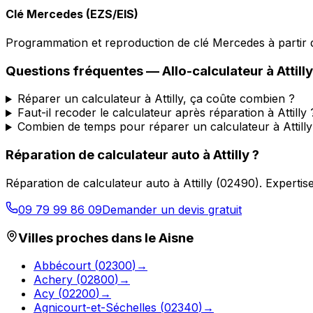
Clé Mercedes (EZS/EIS)
Programmation et reproduction de clé Mercedes à partir d
Questions fréquentes —
Allo-calculateur
à
Attilly
Réparer un calculateur à Attilly, ça coûte combien ?
Faut-il recoder le calculateur après réparation à Attilly 
Combien de temps pour réparer un calculateur à Attilly
Réparation de calculateur auto
à
Attilly
?
Réparation de calculateur auto
à
Attilly
(
02490
).
Expertise
09 79 99 86 09
Demander un devis gratuit
Villes proches dans le
Aisne
Abbécourt
(
02300
)
→
Achery
(
02800
)
→
Acy
(
02200
)
→
Agnicourt-et-Séchelles
(
02340
)
→