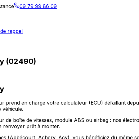
istance
09 79 99 86 09
de rappel
lly (02490)
ly
teur prend en charge votre calculateur (ECU) défaillant de
 véhicule.
r de boîte de vitesses, module ABS ou airbag : nos électroni
le renvoyer prêt à monter.
ines (Abbécourt, Achery, Acy), vous bénéficiez du même ser