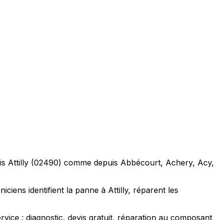
puis Attilly (02490) comme depuis Abbécourt, Achery, Acy,
ciens identifient la panne à Attilly, réparent les
vice : diagnostic, devis gratuit, réparation au composant