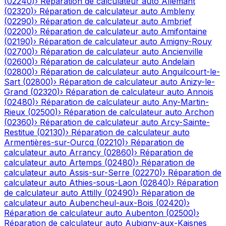
(
02240
)
›
Réparation de calculateur auto
Allemant
(
02320
)
›
Réparation de calculateur auto
Ambleny
(
02290
)
›
Réparation de calculateur auto
Ambrief
(
02200
)
›
Réparation de calculateur auto
Amifontaine
(
02190
)
›
Réparation de calculateur auto
Amigny-Rouy
(
02700
)
›
Réparation de calculateur auto
Ancienville
(
02600
)
›
Réparation de calculateur auto
Andelain
(
02800
)
›
Réparation de calculateur auto
Anguilcourt-le-
Sart
(
02800
)
›
Réparation de calculateur auto
Anizy-le-
Grand
(
02320
)
›
Réparation de calculateur auto
Annois
(
02480
)
›
Réparation de calculateur auto
Any-Martin-
Rieux
(
02500
)
›
Réparation de calculateur auto
Archon
(
02360
)
›
Réparation de calculateur auto
Arcy-Sainte-
Restitue
(
02130
)
›
Réparation de calculateur auto
Armentières-sur-Ourcq
(
02210
)
›
Réparation de
calculateur auto
Arrancy
(
02860
)
›
Réparation de
calculateur auto
Artemps
(
02480
)
›
Réparation de
calculateur auto
Assis-sur-Serre
(
02270
)
›
Réparation de
calculateur auto
Athies-sous-Laon
(
02840
)
›
Réparation
de calculateur auto
Attilly
(
02490
)
›
Réparation de
calculateur auto
Aubencheul-aux-Bois
(
02420
)
›
Réparation de calculateur auto
Aubenton
(
02500
)
›
Réparation de calculateur auto
Aubigny-aux-Kaisnes