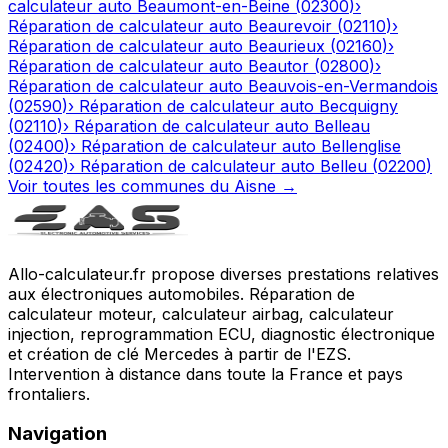
calculateur auto
Beaumont-en-Beine
(
02300
)
›
Réparation de calculateur auto
Beaurevoir
(
02110
)
›
Réparation de calculateur auto
Beaurieux
(
02160
)
›
Réparation de calculateur auto
Beautor
(
02800
)
›
Réparation de calculateur auto
Beauvois-en-Vermandois
(
02590
)
›
Réparation de calculateur auto
Becquigny
(
02110
)
›
Réparation de calculateur auto
Belleau
(
02400
)
›
Réparation de calculateur auto
Bellenglise
(
02420
)
›
Réparation de calculateur auto
Belleu
(
02200
)
Voir toutes les communes du
Aisne
→
Allo-calculateur.fr propose diverses prestations relatives
aux électroniques automobiles. Réparation de
calculateur moteur, calculateur airbag, calculateur
injection, reprogrammation ECU, diagnostic électronique
et création de clé Mercedes à partir de l'EZS.
Intervention à distance dans toute la France et pays
frontaliers.
Navigation