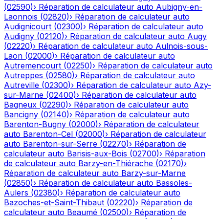
(
02590
)
›
Réparation de calculateur auto
Aubigny-en-
Laonnois
(
02820
)
›
Réparation de calculateur auto
Audignicourt
(
02300
)
›
Réparation de calculateur auto
Audigny
(
02120
)
›
Réparation de calculateur auto
Augy
(
02220
)
›
Réparation de calculateur auto
Aulnois-sous-
Laon
(
02000
)
›
Réparation de calculateur auto
Autremencourt
(
02250
)
›
Réparation de calculateur auto
Autreppes
(
02580
)
›
Réparation de calculateur auto
Autreville
(
02300
)
›
Réparation de calculateur auto
Azy-
sur-Marne
(
02400
)
›
Réparation de calculateur auto
Bagneux
(
02290
)
›
Réparation de calculateur auto
Bancigny
(
02140
)
›
Réparation de calculateur auto
Barenton-Bugny
(
02000
)
›
Réparation de calculateur
auto
Barenton-Cel
(
02000
)
›
Réparation de calculateur
auto
Barenton-sur-Serre
(
02270
)
›
Réparation de
calculateur auto
Barisis-aux-Bois
(
02700
)
›
Réparation
de calculateur auto
Barzy-en-Thiérache
(
02170
)
›
Réparation de calculateur auto
Barzy-sur-Marne
(
02850
)
›
Réparation de calculateur auto
Bassoles-
Aulers
(
02380
)
›
Réparation de calculateur auto
Bazoches-et-Saint-Thibaut
(
02220
)
›
Réparation de
calculateur auto
Beaumé
(
02500
)
›
Réparation de