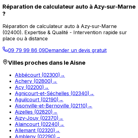
Réparation de calculateur auto
à
Azy-sur-Marne
?
Réparation de calculateur auto
à
Azy-sur-Marne
(
02400
).
Expertise & Qualité - Intervention rapide sur
place ou à distance
09 79 99 86 09
Demander un devis gratuit
Villes proches dans le
Aisne
Abbécourt
(
02300
)
→
Achery
(
02800
)
→
Acy
(
02200
)
→
Agnicourt-et-Séchelles
(
02340
)
→
Aguilcourt
(
02190
)
→
Aisonville-et-Bernoville
(
02110
)
→
Aizelles
(
02820
)
→
Aizy-Jouy
(
02370
)
→
Alaincourt
(
02240
)
→
Allemant
(
02320
)
→
Ambleny
(
02290
)
→