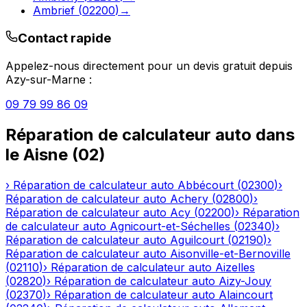
Ambrief
(
02200
)
→
Contact rapide
Appelez-nous directement pour un devis gratuit depuis
Azy-sur-Marne
:
09 79 99 86 09
Réparation de calculateur auto
dans
le
Aisne
(
02
)
›
Réparation de calculateur auto
Abbécourt
(
02300
)
›
Réparation de calculateur auto
Achery
(
02800
)
›
Réparation de calculateur auto
Acy
(
02200
)
›
Réparation
de calculateur auto
Agnicourt-et-Séchelles
(
02340
)
›
Réparation de calculateur auto
Aguilcourt
(
02190
)
›
Réparation de calculateur auto
Aisonville-et-Bernoville
(
02110
)
›
Réparation de calculateur auto
Aizelles
(
02820
)
›
Réparation de calculateur auto
Aizy-Jouy
(
02370
)
›
Réparation de calculateur auto
Alaincourt