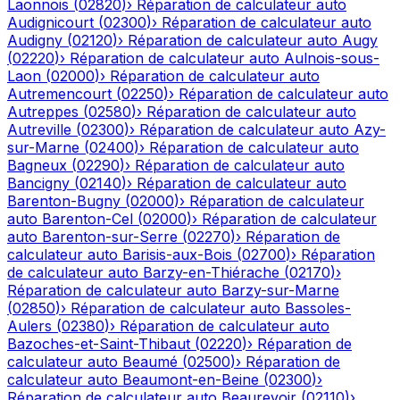
Laonnois
(
02820
)
›
Réparation de calculateur auto
Audignicourt
(
02300
)
›
Réparation de calculateur auto
Audigny
(
02120
)
›
Réparation de calculateur auto
Augy
(
02220
)
›
Réparation de calculateur auto
Aulnois-sous-
Laon
(
02000
)
›
Réparation de calculateur auto
Autremencourt
(
02250
)
›
Réparation de calculateur auto
Autreppes
(
02580
)
›
Réparation de calculateur auto
Autreville
(
02300
)
›
Réparation de calculateur auto
Azy-
sur-Marne
(
02400
)
›
Réparation de calculateur auto
Bagneux
(
02290
)
›
Réparation de calculateur auto
Bancigny
(
02140
)
›
Réparation de calculateur auto
Barenton-Bugny
(
02000
)
›
Réparation de calculateur
auto
Barenton-Cel
(
02000
)
›
Réparation de calculateur
auto
Barenton-sur-Serre
(
02270
)
›
Réparation de
calculateur auto
Barisis-aux-Bois
(
02700
)
›
Réparation
de calculateur auto
Barzy-en-Thiérache
(
02170
)
›
Réparation de calculateur auto
Barzy-sur-Marne
(
02850
)
›
Réparation de calculateur auto
Bassoles-
Aulers
(
02380
)
›
Réparation de calculateur auto
Bazoches-et-Saint-Thibaut
(
02220
)
›
Réparation de
calculateur auto
Beaumé
(
02500
)
›
Réparation de
calculateur auto
Beaumont-en-Beine
(
02300
)
›
Réparation de calculateur auto
Beaurevoir
(
02110
)
›