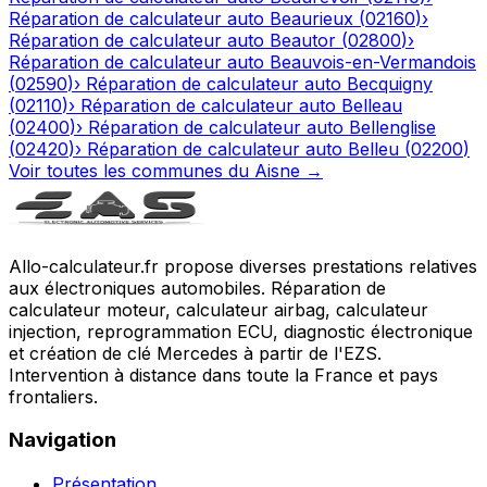
Réparation de calculateur auto
Beaurieux
(
02160
)
›
Réparation de calculateur auto
Beautor
(
02800
)
›
Réparation de calculateur auto
Beauvois-en-Vermandois
(
02590
)
›
Réparation de calculateur auto
Becquigny
(
02110
)
›
Réparation de calculateur auto
Belleau
(
02400
)
›
Réparation de calculateur auto
Bellenglise
(
02420
)
›
Réparation de calculateur auto
Belleu
(
02200
)
Voir toutes les communes du
Aisne
→
Allo-calculateur.fr propose diverses prestations relatives
aux électroniques automobiles. Réparation de
calculateur moteur, calculateur airbag, calculateur
injection, reprogrammation ECU, diagnostic électronique
et création de clé Mercedes à partir de l'EZS.
Intervention à distance dans toute la France et pays
frontaliers.
Navigation
Présentation