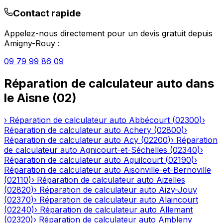
Contact rapide
Appelez-nous directement pour un devis gratuit depuis
Amigny-Rouy
:
09 79 99 86 09
Réparation de calculateur auto
dans
le
Aisne
(
02
)
›
Réparation de calculateur auto
Abbécourt
(
02300
)
›
Réparation de calculateur auto
Achery
(
02800
)
›
Réparation de calculateur auto
Acy
(
02200
)
›
Réparation
de calculateur auto
Agnicourt-et-Séchelles
(
02340
)
›
Réparation de calculateur auto
Aguilcourt
(
02190
)
›
Réparation de calculateur auto
Aisonville-et-Bernoville
(
02110
)
›
Réparation de calculateur auto
Aizelles
(
02820
)
›
Réparation de calculateur auto
Aizy-Jouy
(
02370
)
›
Réparation de calculateur auto
Alaincourt
(
02240
)
›
Réparation de calculateur auto
Allemant
(
02320
)
›
Réparation de calculateur auto
Ambleny