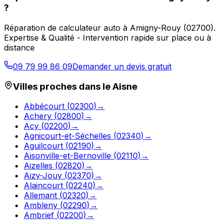
?
Réparation de calculateur auto
à
Amigny-Rouy
(
02700
).
Expertise & Qualité - Intervention rapide sur place ou à
distance
09 79 99 86 09
Demander un devis gratuit
Villes proches dans le
Aisne
Abbécourt
(
02300
)
→
Achery
(
02800
)
→
Acy
(
02200
)
→
Agnicourt-et-Séchelles
(
02340
)
→
Aguilcourt
(
02190
)
→
Aisonville-et-Bernoville
(
02110
)
→
Aizelles
(
02820
)
→
Aizy-Jouy
(
02370
)
→
Alaincourt
(
02240
)
→
Allemant
(
02320
)
→
Ambleny
(
02290
)
→
Ambrief
(
02200
)
→