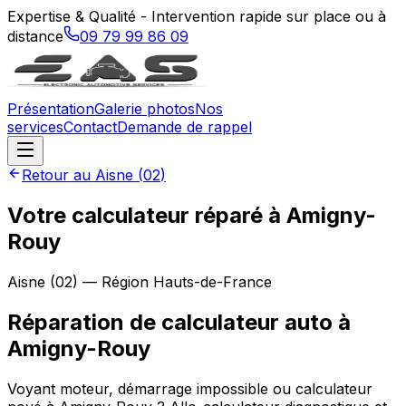
Expertise & Qualité - Intervention rapide sur place ou à
distance
09 79 99 86 09
Présentation
Galerie photos
Nos
services
Contact
Demande de rappel
Retour au
Aisne
(
02
)
Votre calculateur réparé à Amigny-
Rouy
Aisne
(
02
) — Région
Hauts-de-France
Réparation de calculateur auto
à
Amigny-Rouy
Voyant moteur, démarrage impossible ou calculateur