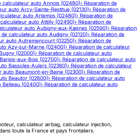
 calculateur auto
Annois
(
02480
)
›
Réparation de
eur auto
Arcy-Sainte-Restitue
(
02130
)
›
Réparation de
lculateur auto
Artemps
(
02480
)
›
Réparation de
calculateur auto
Attilly
(
02490
)
›
Réparation de
alculateur auto
Aubigny-aux-Kaisnes
(
02590
)
›
Réparation
 de calculateur auto
Audigny
(
02120
)
›
Réparation de
ur auto
Autremencourt
(
02250
)
›
Réparation de
uto
Azy-sur-Marne
(
02400
)
›
Réparation de calculateur
-Bugny
(
02000
)
›
Réparation de calculateur auto
Barisis-aux-Bois
(
02700
)
›
Réparation de calculateur auto
uto
Bassoles-Aulers
(
02380
)
›
Réparation de calculateur
r auto
Beaumont-en-Beine
(
02300
)
›
Réparation de
uto
Beautor
(
02800
)
›
Réparation de calculateur auto
o
Belleau
(
02400
)
›
Réparation de calculateur auto
teur, calculateur airbag, calculateur injection,
ans toute la France et pays frontaliers.