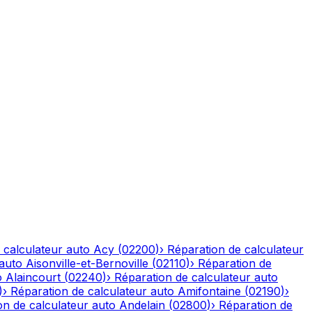
 calculateur auto
Acy
(
02200
)
›
Réparation de calculateur
 auto
Aisonville-et-Bernoville
(
02110
)
›
Réparation de
o
Alaincourt
(
02240
)
›
Réparation de calculateur auto
)
›
Réparation de calculateur auto
Amifontaine
(
02190
)
›
on de calculateur auto
Andelain
(
02800
)
›
Réparation de