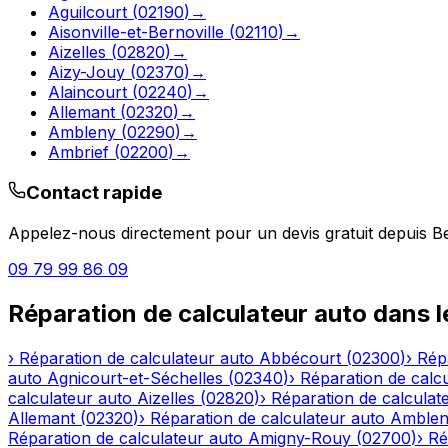
Aguilcourt
(
02190
)
→
Aisonville-et-Bernoville
(
02110
)
→
Aizelles
(
02820
)
→
Aizy-Jouy
(
02370
)
→
Alaincourt
(
02240
)
→
Allemant
(
02320
)
→
Ambleny
(
02290
)
→
Ambrief
(
02200
)
→
Contact rapide
Appelez-nous directement pour un devis gratuit depuis
B
09 79 99 86 09
Réparation de calculateur auto
dans 
›
Réparation de calculateur auto
Abbécourt
(
02300
)
›
Rép
auto
Agnicourt-et-Séchelles
(
02340
)
›
Réparation de calc
calculateur auto
Aizelles
(
02820
)
›
Réparation de calculat
Allemant
(
02320
)
›
Réparation de calculateur auto
Amble
Réparation de calculateur auto
Amigny-Rouy
(
02700
)
›
Ré