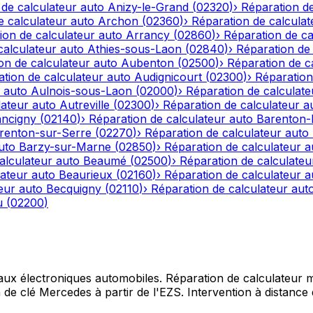
 de calculateur auto
Anizy-le-Grand
(
02320
)
›
Réparation de
e calculateur auto
Archon
(
02360
)
›
Réparation de calculat
ion de calculateur auto
Arrancy
(
02860
)
›
Réparation de ca
calculateur auto
Athies-sous-Laon
(
02840
)
›
Réparation de 
on de calculateur auto
Aubenton
(
02500
)
›
Réparation de c
tion de calculateur auto
Audignicourt
(
02300
)
›
Réparation
 auto
Aulnois-sous-Laon
(
02000
)
›
Réparation de calculate
lateur auto
Autreville
(
02300
)
›
Réparation de calculateur a
ncigny
(
02140
)
›
Réparation de calculateur auto
Barenton
renton-sur-Serre
(
02270
)
›
Réparation de calculateur auto
uto
Barzy-sur-Marne
(
02850
)
›
Réparation de calculateur a
alculateur auto
Beaumé
(
02500
)
›
Réparation de calculateu
lateur auto
Beaurieux
(
02160
)
›
Réparation de calculateur a
eur auto
Becquigny
(
02110
)
›
Réparation de calculateur aut
u
(
02200
)
 aux électroniques automobiles. Réparation de calculateur mo
e clé Mercedes à partir de l'EZS. Intervention à distance d