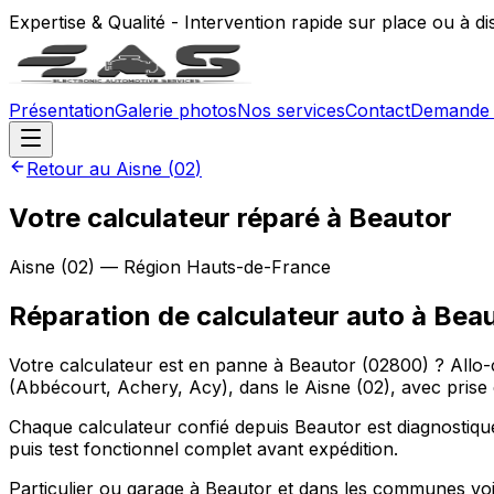
Expertise & Qualité - Intervention rapide sur place ou à d
Présentation
Galerie photos
Nos services
Contact
Demande 
Retour au
Aisne
(
02
)
Votre calculateur réparé à Beautor
Aisne
(
02
) — Région
Hauts-de-France
Réparation de calculateur auto
à
Beau
Votre calculateur est en panne à Beautor (02800) ? Allo
(Abbécourt, Achery, Acy), dans le Aisne (02), avec prise 
Chaque calculateur confié depuis Beautor est diagnostiq
puis test fonctionnel complet avant expédition.
Particulier ou garage à Beautor et dans les communes vois