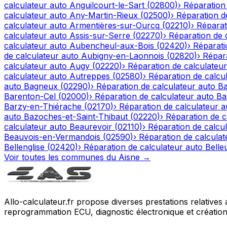
calculateur auto
Anguilcourt-le-Sart
(
02800
)
›
Réparation
calculateur auto
Any-Martin-Rieux
(
02500
)
›
Réparation d
calculateur auto
Armentières-sur-Ourcq
(
02210
)
›
Réparat
calculateur auto
Assis-sur-Serre
(
02270
)
›
Réparation de 
calculateur auto
Aubencheul-aux-Bois
(
02420
)
›
Réparati
de calculateur auto
Aubigny-en-Laonnois
(
02820
)
›
Répara
calculateur auto
Augy
(
02220
)
›
Réparation de calculateur
calculateur auto
Autreppes
(
02580
)
›
Réparation de calcu
auto
Bagneux
(
02290
)
›
Réparation de calculateur auto
Ba
Barenton-Cel
(
02000
)
›
Réparation de calculateur auto
Ba
Barzy-en-Thiérache
(
02170
)
›
Réparation de calculateur a
auto
Bazoches-et-Saint-Thibaut
(
02220
)
›
Réparation de c
calculateur auto
Beaurevoir
(
02110
)
›
Réparation de calcu
Beauvois-en-Vermandois
(
02590
)
›
Réparation de calculat
Bellenglise
(
02420
)
›
Réparation de calculateur auto
Belle
Voir toutes les communes du
Aisne
→
Allo-calculateur.fr propose diverses prestations relatives
reprogrammation ECU, diagnostic électronique et création d