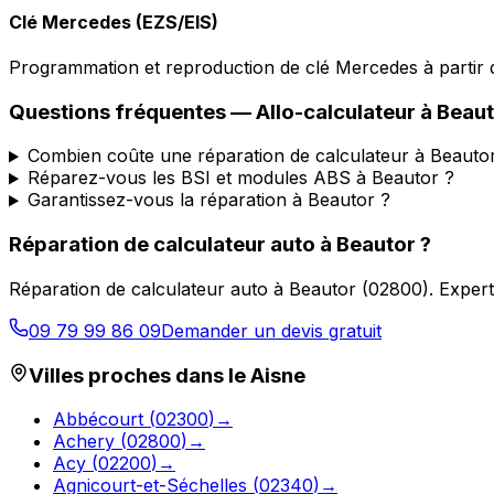
Clé Mercedes (EZS/EIS)
Programmation et reproduction de clé Mercedes à partir d
Questions fréquentes —
Allo-calculateur
à
Beaut
Combien coûte une réparation de calculateur à Beauto
Réparez-vous les BSI et modules ABS à Beautor ?
Garantissez-vous la réparation à Beautor ?
Réparation de calculateur auto
à
Beautor
?
Réparation de calculateur auto
à
Beautor
(
02800
).
Expert
09 79 99 86 09
Demander un devis gratuit
Villes proches dans le
Aisne
Abbécourt
(
02300
)
→
Achery
(
02800
)
→
Acy
(
02200
)
→
Agnicourt-et-Séchelles
(
02340
)
→