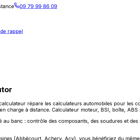
istance
09 79 99 86 09
de rappel
tor
-calculateur répare les calculateurs automobiles pour les
en charge à distance. Calculateur moteur, BSI, boîte, ABS 
ué au banc : contrôle des composants, des soudures et des
ines (Abbécourt, Achery, Acy), vous bénéficiez du même ser