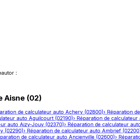
eautor
:
le
Aisne
(
02
)
aration de calculateur auto
Achery
(
02800
)
›
Réparation de
ulateur auto
Aguilcourt
(
02190
)
›
Réparation de calculateur
eur auto
Aizy-Jouy
(
02370
)
›
Réparation de calculateur aut
ny
(
02290
)
›
Réparation de calculateur auto
Ambrief
(
02200
paration de calculateur auto
Ancienville
(
02600
)
›
Réparati