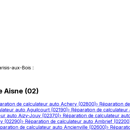
risis-aux-Bois
:
le
Aisne
(
02
)
aration de calculateur auto
Achery
(
02800
)
›
Réparation de
ulateur auto
Aguilcourt
(
02190
)
›
Réparation de calculateur
eur auto
Aizy-Jouy
(
02370
)
›
Réparation de calculateur aut
ny
(
02290
)
›
Réparation de calculateur auto
Ambrief
(
02200
paration de calculateur auto
Ancienville
(
02600
)
›
Réparati