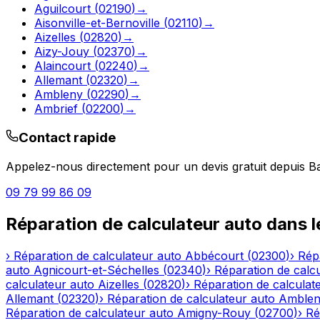
Aguilcourt
(
02190
)
→
Aisonville-et-Bernoville
(
02110
)
→
Aizelles
(
02820
)
→
Aizy-Jouy
(
02370
)
→
Alaincourt
(
02240
)
→
Allemant
(
02320
)
→
Ambleny
(
02290
)
→
Ambrief
(
02200
)
→
Contact rapide
Appelez-nous directement pour un devis gratuit depuis
Ba
09 79 99 86 09
Réparation de calculateur auto
dans 
›
Réparation de calculateur auto
Abbécourt
(
02300
)
›
Rép
auto
Agnicourt-et-Séchelles
(
02340
)
›
Réparation de calc
calculateur auto
Aizelles
(
02820
)
›
Réparation de calculat
Allemant
(
02320
)
›
Réparation de calculateur auto
Amble
Réparation de calculateur auto
Amigny-Rouy
(
02700
)
›
Ré