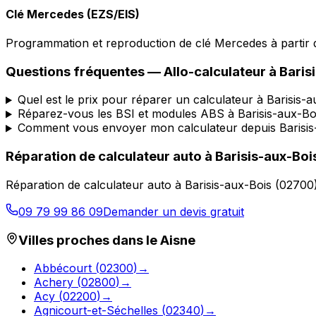
Clé Mercedes (EZS/EIS)
Programmation et reproduction de clé Mercedes à partir d
Questions fréquentes —
Allo-calculateur
à
Baris
Quel est le prix pour réparer un calculateur à Barisis-a
Réparez-vous les BSI et modules ABS à Barisis-aux-Bo
Comment vous envoyer mon calculateur depuis Barisis
Réparation de calculateur auto
à
Barisis-aux-Boi
Réparation de calculateur auto
à
Barisis-aux-Bois
(
02700
09 79 99 86 09
Demander un devis gratuit
Villes proches dans le
Aisne
Abbécourt
(
02300
)
→
Achery
(
02800
)
→
Acy
(
02200
)
→
Agnicourt-et-Séchelles
(
02340
)
→