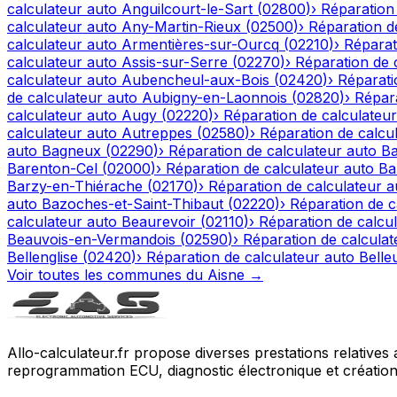
calculateur auto
Anguilcourt-le-Sart
(
02800
)
›
Réparation
calculateur auto
Any-Martin-Rieux
(
02500
)
›
Réparation d
calculateur auto
Armentières-sur-Ourcq
(
02210
)
›
Réparat
calculateur auto
Assis-sur-Serre
(
02270
)
›
Réparation de 
calculateur auto
Aubencheul-aux-Bois
(
02420
)
›
Réparati
de calculateur auto
Aubigny-en-Laonnois
(
02820
)
›
Répara
calculateur auto
Augy
(
02220
)
›
Réparation de calculateur
calculateur auto
Autreppes
(
02580
)
›
Réparation de calcu
auto
Bagneux
(
02290
)
›
Réparation de calculateur auto
Ba
Barenton-Cel
(
02000
)
›
Réparation de calculateur auto
Ba
Barzy-en-Thiérache
(
02170
)
›
Réparation de calculateur a
auto
Bazoches-et-Saint-Thibaut
(
02220
)
›
Réparation de c
calculateur auto
Beaurevoir
(
02110
)
›
Réparation de calcu
Beauvois-en-Vermandois
(
02590
)
›
Réparation de calculat
Bellenglise
(
02420
)
›
Réparation de calculateur auto
Belle
Voir toutes les communes du
Aisne
→
Allo-calculateur.fr propose diverses prestations relatives
reprogrammation ECU, diagnostic électronique et création d