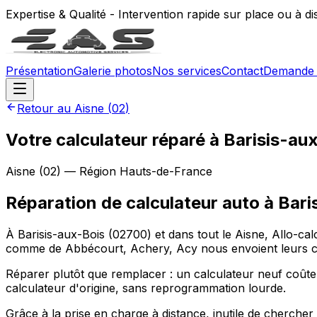
Expertise & Qualité - Intervention rapide sur place ou à d
Présentation
Galerie photos
Nos services
Contact
Demande 
Retour au
Aisne
(
02
)
Votre calculateur réparé à Barisis-au
Aisne
(
02
) — Région
Hauts-de-France
Réparation de calculateur auto
à
Bari
À Barisis-aux-Bois (02700) et dans tout le Aisne, Allo-cal
comme de Abbécourt, Achery, Acy nous envoient leurs cal
Réparer plutôt que remplacer : un calculateur neuf coûte 
calculateur d'origine, sans reprogrammation lourde.
Grâce à la prise en charge à distance, inutile de cherche