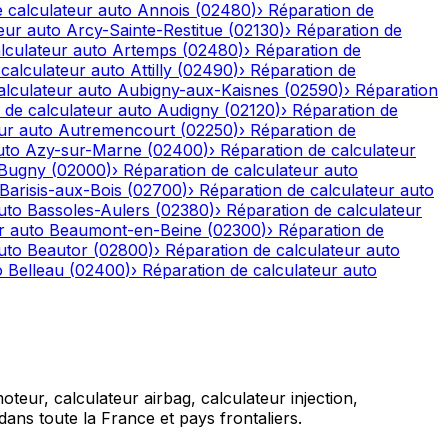
 calculateur auto
Annois
(
02480
)
›
Réparation de
eur auto
Arcy-Sainte-Restitue
(
02130
)
›
Réparation de
lculateur auto
Artemps
(
02480
)
›
Réparation de
calculateur auto
Attilly
(
02490
)
›
Réparation de
alculateur auto
Aubigny-aux-Kaisnes
(
02590
)
›
Réparation
 de calculateur auto
Audigny
(
02120
)
›
Réparation de
ur auto
Autremencourt
(
02250
)
›
Réparation de
uto
Azy-sur-Marne
(
02400
)
›
Réparation de calculateur
-Bugny
(
02000
)
›
Réparation de calculateur auto
Barisis-aux-Bois
(
02700
)
›
Réparation de calculateur auto
uto
Bassoles-Aulers
(
02380
)
›
Réparation de calculateur
r auto
Beaumont-en-Beine
(
02300
)
›
Réparation de
uto
Beautor
(
02800
)
›
Réparation de calculateur auto
o
Belleau
(
02400
)
›
Réparation de calculateur auto
teur, calculateur airbag, calculateur injection,
ans toute la France et pays frontaliers.