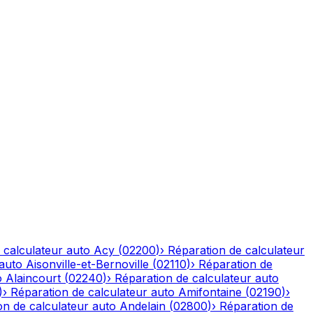
 calculateur auto
Acy
(
02200
)
›
Réparation de calculateur
 auto
Aisonville-et-Bernoville
(
02110
)
›
Réparation de
o
Alaincourt
(
02240
)
›
Réparation de calculateur auto
)
›
Réparation de calculateur auto
Amifontaine
(
02190
)
›
on de calculateur auto
Andelain
(
02800
)
›
Réparation de