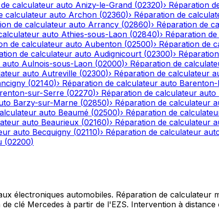
 de calculateur auto
Anizy-le-Grand
(
02320
)
›
Réparation de
e calculateur auto
Archon
(
02360
)
›
Réparation de calculat
ion de calculateur auto
Arrancy
(
02860
)
›
Réparation de ca
calculateur auto
Athies-sous-Laon
(
02840
)
›
Réparation de 
on de calculateur auto
Aubenton
(
02500
)
›
Réparation de c
tion de calculateur auto
Audignicourt
(
02300
)
›
Réparation
 auto
Aulnois-sous-Laon
(
02000
)
›
Réparation de calculate
lateur auto
Autreville
(
02300
)
›
Réparation de calculateur a
ncigny
(
02140
)
›
Réparation de calculateur auto
Barenton
renton-sur-Serre
(
02270
)
›
Réparation de calculateur auto
uto
Barzy-sur-Marne
(
02850
)
›
Réparation de calculateur a
alculateur auto
Beaumé
(
02500
)
›
Réparation de calculateu
lateur auto
Beaurieux
(
02160
)
›
Réparation de calculateur a
eur auto
Becquigny
(
02110
)
›
Réparation de calculateur aut
u
(
02200
)
 aux électroniques automobiles. Réparation de calculateur mo
e clé Mercedes à partir de l'EZS. Intervention à distance d