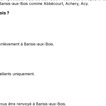
Barisis-aux-Bois comme Abbécourt, Achery, Acy.
ois
?
enlèvement à Barisis-aux-Bois.
illants uniquement.
vous être renvoyé à Barisis-aux-Bois.