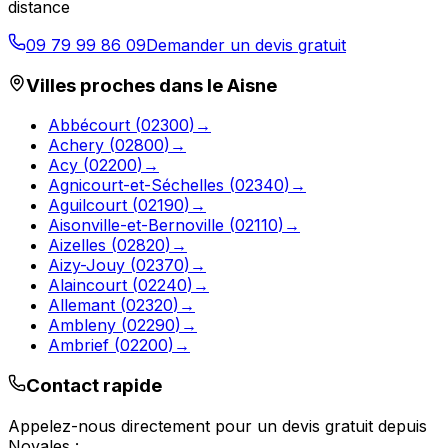
distance
09 79 99 86 09
Demander un devis gratuit
Villes proches dans le
Aisne
Abbécourt
(
02300
)
→
Achery
(
02800
)
→
Acy
(
02200
)
→
Agnicourt-et-Séchelles
(
02340
)
→
Aguilcourt
(
02190
)
→
Aisonville-et-Bernoville
(
02110
)
→
Aizelles
(
02820
)
→
Aizy-Jouy
(
02370
)
→
Alaincourt
(
02240
)
→
Allemant
(
02320
)
→
Ambleny
(
02290
)
→
Ambrief
(
02200
)
→
Contact rapide
Appelez-nous directement pour un devis gratuit depuis
Noyales
: