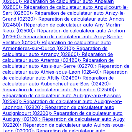
(
02600
)
›
Réparation de calculateur auto
Andelain
(
02800
)
›
Réparation de calculateur auto
Anguilcourt-le-
Sart
(
02800
)
›
Réparation de calculateur auto
Anizy-le-
Grand
(
02320
)
›
Réparation de calculateur auto
Annois
(
02480
)
›
Réparation de calculateur auto
Any-Martin-
Rieux
(
02500
)
›
Réparation de calculateur auto
Archon
(
02360
)
›
Réparation de calculateur auto
Arcy-Sainte-
Restitue
(
02130
)
›
Réparation de calculateur auto
Armentières-sur-Ourcq
(
02210
)
›
Réparation de
calculateur auto
Arrancy
(
02860
)
›
Réparation de
calculateur auto
Artemps
(
02480
)
›
Réparation de
calculateur auto
Assis-sur-Serre
(
02270
)
›
Réparation de
calculateur auto
Athies-sous-Laon
(
02840
)
›
Réparation
de calculateur auto
Attilly
(
02490
)
›
Réparation de
calculateur auto
Aubencheul-aux-Bois
(
02420
)
›
Réparation de calculateur auto
Aubenton
(
02500
)
›
Réparation de calculateur auto
Aubigny-aux-Kaisnes
(
02590
)
›
Réparation de calculateur auto
Aubigny-en-
Laonnois
(
02820
)
›
Réparation de calculateur auto
Audignicourt
(
02300
)
›
Réparation de calculateur auto
Audigny
(
02120
)
›
Réparation de calculateur auto
Augy
(
02220
)
›
Réparation de calculateur auto
Aulnois-sous-
Laon
(
02000
)
›
Réparation de calculateur auto