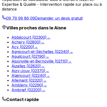
Expertise & Qualité - Intervention rapide sur place ou à
distance
09 79 99 86 09
Demander un devis gratuit
Villes proches dans le
Aisne
Abbécourt
(
02300
)
→
Achery
(
02800
)
→
Acy
(
02200
)
→
Agnicourt-et-Séchelles
(
02340
)
→
Aguilcourt
(
02190
)
→
Aisonville-et-Bernoville
(
02110
)
→
Aizelles
(
02820
)
→
Aizy-Jouy
(
02370
)
→
Alaincourt
(
02240
)
→
Allemant
(
02320
)
→
Ambleny
(
02290
)
→
Ambrief
(
02200
)
→
Contact rapide