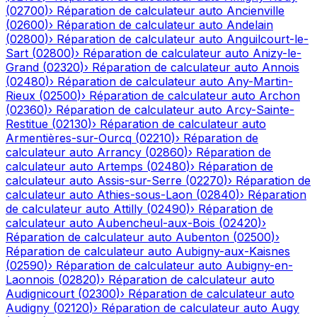
(
02700
)
›
Réparation de calculateur auto
Ancienville
(
02600
)
›
Réparation de calculateur auto
Andelain
(
02800
)
›
Réparation de calculateur auto
Anguilcourt-le-
Sart
(
02800
)
›
Réparation de calculateur auto
Anizy-le-
Grand
(
02320
)
›
Réparation de calculateur auto
Annois
(
02480
)
›
Réparation de calculateur auto
Any-Martin-
Rieux
(
02500
)
›
Réparation de calculateur auto
Archon
(
02360
)
›
Réparation de calculateur auto
Arcy-Sainte-
Restitue
(
02130
)
›
Réparation de calculateur auto
Armentières-sur-Ourcq
(
02210
)
›
Réparation de
calculateur auto
Arrancy
(
02860
)
›
Réparation de
calculateur auto
Artemps
(
02480
)
›
Réparation de
calculateur auto
Assis-sur-Serre
(
02270
)
›
Réparation de
calculateur auto
Athies-sous-Laon
(
02840
)
›
Réparation
de calculateur auto
Attilly
(
02490
)
›
Réparation de
calculateur auto
Aubencheul-aux-Bois
(
02420
)
›
Réparation de calculateur auto
Aubenton
(
02500
)
›
Réparation de calculateur auto
Aubigny-aux-Kaisnes
(
02590
)
›
Réparation de calculateur auto
Aubigny-en-
Laonnois
(
02820
)
›
Réparation de calculateur auto
Audignicourt
(
02300
)
›
Réparation de calculateur auto
Audigny
(
02120
)
›
Réparation de calculateur auto
Augy