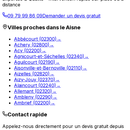
distance
09 79 99 86 09
Demander un devis gratuit
Villes proches dans le
Aisne
Abbécourt
(
02300
)
→
Achery
(
02800
)
→
Acy
(
02200
)
→
Agnicourt-et-Séchelles
(
02340
)
→
Aguilcourt
(
02190
)
→
Aisonville-et-Bernoville
(
02110
)
→
Aizelles
(
02820
)
→
Aizy-Jouy
(
02370
)
→
Alaincourt
(
02240
)
→
Allemant
(
02320
)
→
Ambleny
(
02290
)
→
Ambrief
(
02200
)
→
Contact rapide
Appelez-nous directement pour un devis gratuit depuis