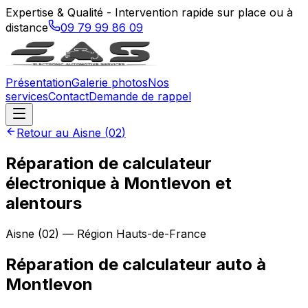
Expertise & Qualité - Intervention rapide sur place ou à
distance
09 79 99 86 09
Présentation
Galerie photos
Nos
services
Contact
Demande de rappel
Retour au
Aisne
(
02
)
Réparation de calculateur
électronique à Montlevon et
alentours
Aisne
(
02
) — Région
Hauts-de-France
Réparation de calculateur auto
à
Montlevon