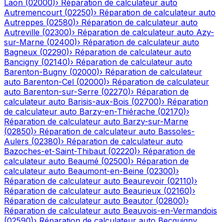
Laon
(
02000
)
›
Réparation de calculateur auto
Autremencourt
(
02250
)
›
Réparation de calculateur auto
Autreppes
(
02580
)
›
Réparation de calculateur auto
Autreville
(
02300
)
›
Réparation de calculateur auto
Azy-
sur-Marne
(
02400
)
›
Réparation de calculateur auto
Bagneux
(
02290
)
›
Réparation de calculateur auto
Bancigny
(
02140
)
›
Réparation de calculateur auto
Barenton-Bugny
(
02000
)
›
Réparation de calculateur
auto
Barenton-Cel
(
02000
)
›
Réparation de calculateur
auto
Barenton-sur-Serre
(
02270
)
›
Réparation de
calculateur auto
Barisis-aux-Bois
(
02700
)
›
Réparation
de calculateur auto
Barzy-en-Thiérache
(
02170
)
›
Réparation de calculateur auto
Barzy-sur-Marne
(
02850
)
›
Réparation de calculateur auto
Bassoles-
Aulers
(
02380
)
›
Réparation de calculateur auto
Bazoches-et-Saint-Thibaut
(
02220
)
›
Réparation de
calculateur auto
Beaumé
(
02500
)
›
Réparation de
calculateur auto
Beaumont-en-Beine
(
02300
)
›
Réparation de calculateur auto
Beaurevoir
(
02110
)
›
Réparation de calculateur auto
Beaurieux
(
02160
)
›
Réparation de calculateur auto
Beautor
(
02800
)
›
Réparation de calculateur auto
Beauvois-en-Vermandois
(
02590
)
›
Réparation de calculateur auto
Becquigny