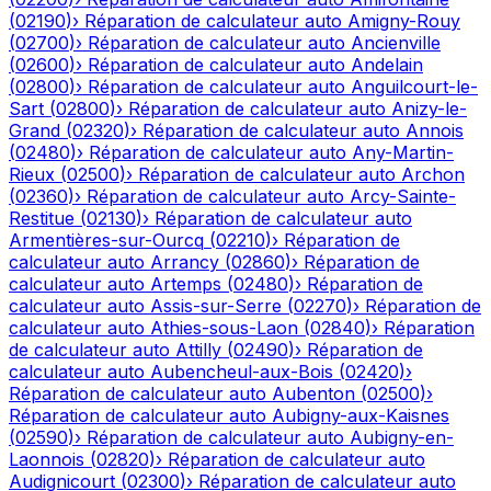
(
02190
)
›
Réparation de calculateur auto
Amigny-Rouy
(
02700
)
›
Réparation de calculateur auto
Ancienville
(
02600
)
›
Réparation de calculateur auto
Andelain
(
02800
)
›
Réparation de calculateur auto
Anguilcourt-le-
Sart
(
02800
)
›
Réparation de calculateur auto
Anizy-le-
Grand
(
02320
)
›
Réparation de calculateur auto
Annois
(
02480
)
›
Réparation de calculateur auto
Any-Martin-
Rieux
(
02500
)
›
Réparation de calculateur auto
Archon
(
02360
)
›
Réparation de calculateur auto
Arcy-Sainte-
Restitue
(
02130
)
›
Réparation de calculateur auto
Armentières-sur-Ourcq
(
02210
)
›
Réparation de
calculateur auto
Arrancy
(
02860
)
›
Réparation de
calculateur auto
Artemps
(
02480
)
›
Réparation de
calculateur auto
Assis-sur-Serre
(
02270
)
›
Réparation de
calculateur auto
Athies-sous-Laon
(
02840
)
›
Réparation
de calculateur auto
Attilly
(
02490
)
›
Réparation de
calculateur auto
Aubencheul-aux-Bois
(
02420
)
›
Réparation de calculateur auto
Aubenton
(
02500
)
›
Réparation de calculateur auto
Aubigny-aux-Kaisnes
(
02590
)
›
Réparation de calculateur auto
Aubigny-en-
Laonnois
(
02820
)
›
Réparation de calculateur auto
Audignicourt
(
02300
)
›
Réparation de calculateur auto