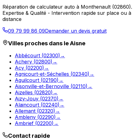
Réparation de calculateur auto
à
Monthenault
(
02860
).
Expertise & Qualité - Intervention rapide sur place ou à
distance
09 79 99 86 09
Demander un devis gratuit
Villes proches dans le
Aisne
Abbécourt
(
02300
)
→
Achery
(
02800
)
→
Acy
(
02200
)
→
Agnicourt-et-Séchelles
(
02340
)
→
Aguilcourt
(
02190
)
→
Aisonville-et-Bernoville
(
02110
)
→
Aizelles
(
02820
)
→
Aizy-Jouy
(
02370
)
→
Alaincourt
(
02240
)
→
Allemant
(
02320
)
→
Ambleny
(
02290
)
→
Ambrief
(
02200
)
→
Contact rapide