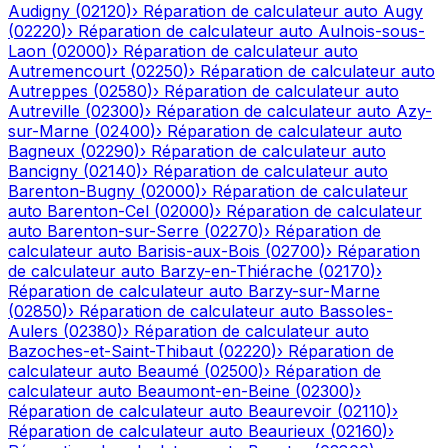
Audigny
(
02120
)
›
Réparation de calculateur auto
Augy
(
02220
)
›
Réparation de calculateur auto
Aulnois-sous-
Laon
(
02000
)
›
Réparation de calculateur auto
Autremencourt
(
02250
)
›
Réparation de calculateur auto
Autreppes
(
02580
)
›
Réparation de calculateur auto
Autreville
(
02300
)
›
Réparation de calculateur auto
Azy-
sur-Marne
(
02400
)
›
Réparation de calculateur auto
Bagneux
(
02290
)
›
Réparation de calculateur auto
Bancigny
(
02140
)
›
Réparation de calculateur auto
Barenton-Bugny
(
02000
)
›
Réparation de calculateur
auto
Barenton-Cel
(
02000
)
›
Réparation de calculateur
auto
Barenton-sur-Serre
(
02270
)
›
Réparation de
calculateur auto
Barisis-aux-Bois
(
02700
)
›
Réparation
de calculateur auto
Barzy-en-Thiérache
(
02170
)
›
Réparation de calculateur auto
Barzy-sur-Marne
(
02850
)
›
Réparation de calculateur auto
Bassoles-
Aulers
(
02380
)
›
Réparation de calculateur auto
Bazoches-et-Saint-Thibaut
(
02220
)
›
Réparation de
calculateur auto
Beaumé
(
02500
)
›
Réparation de
calculateur auto
Beaumont-en-Beine
(
02300
)
›
Réparation de calculateur auto
Beaurevoir
(
02110
)
›
Réparation de calculateur auto
Beaurieux
(
02160
)
›