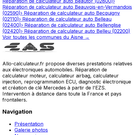
Réparation de calculateur auto
Beautor
(
02800
)
›
Réparation de calculateur auto
Beauvois-en-Vermandois
(
02590
)
›
Réparation de calculateur auto
Becquigny
(
02110
)
›
Réparation de calculateur auto
Belleau
(
02400
)
›
Réparation de calculateur auto
Bellenglise
(
02420
)
›
Réparation de calculateur auto
Belleu
(
02200
)
Voir toutes les communes du
Aisne
→
Allo-calculateur.fr propose diverses prestations relatives
aux électroniques automobiles. Réparation de
calculateur moteur, calculateur airbag, calculateur
injection, reprogrammation ECU, diagnostic électronique
et création de clé Mercedes à partir de l'EZS.
Intervention à distance dans toute la France et pays
frontaliers.
Navigation
Présentation
Galerie photos