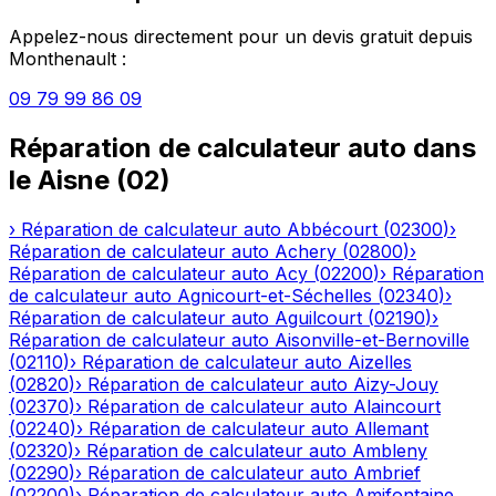
Appelez-nous directement pour un devis gratuit depuis
Monthenault
:
09 79 99 86 09
Réparation de calculateur auto
dans
le
Aisne
(
02
)
›
Réparation de calculateur auto
Abbécourt
(
02300
)
›
Réparation de calculateur auto
Achery
(
02800
)
›
Réparation de calculateur auto
Acy
(
02200
)
›
Réparation
de calculateur auto
Agnicourt-et-Séchelles
(
02340
)
›
Réparation de calculateur auto
Aguilcourt
(
02190
)
›
Réparation de calculateur auto
Aisonville-et-Bernoville
(
02110
)
›
Réparation de calculateur auto
Aizelles
(
02820
)
›
Réparation de calculateur auto
Aizy-Jouy
(
02370
)
›
Réparation de calculateur auto
Alaincourt
(
02240
)
›
Réparation de calculateur auto
Allemant
(
02320
)
›
Réparation de calculateur auto
Ambleny
(
02290
)
›
Réparation de calculateur auto
Ambrief
(
02200
)
›
Réparation de calculateur auto
Amifontaine