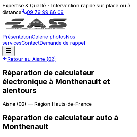
Expertise & Qualité - Intervention rapide sur place ou à
distance
09 79 99 86 09
Présentation
Galerie photos
Nos
services
Contact
Demande de rappel
Retour au
Aisne
(
02
)
Réparation de calculateur
électronique à Monthenault et
alentours
Aisne
(
02
) — Région
Hauts-de-France
Réparation de calculateur auto
à
Monthenault