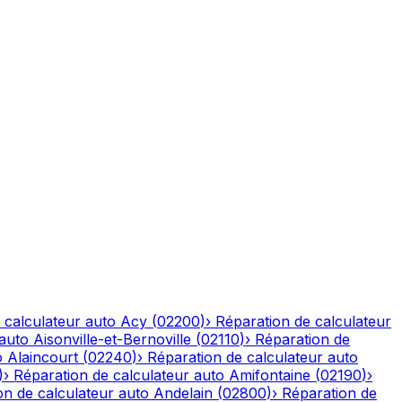
 calculateur auto
Acy
(
02200
)
›
Réparation de calculateur
 auto
Aisonville-et-Bernoville
(
02110
)
›
Réparation de
o
Alaincourt
(
02240
)
›
Réparation de calculateur auto
)
›
Réparation de calculateur auto
Amifontaine
(
02190
)
›
on de calculateur auto
Andelain
(
02800
)
›
Réparation de