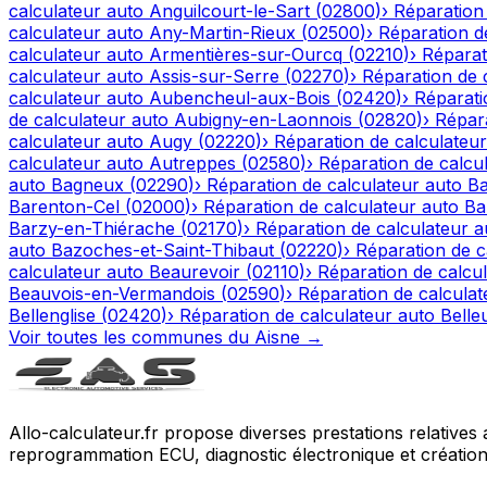
calculateur auto
Anguilcourt-le-Sart
(
02800
)
›
Réparation
calculateur auto
Any-Martin-Rieux
(
02500
)
›
Réparation d
calculateur auto
Armentières-sur-Ourcq
(
02210
)
›
Réparat
calculateur auto
Assis-sur-Serre
(
02270
)
›
Réparation de 
calculateur auto
Aubencheul-aux-Bois
(
02420
)
›
Réparati
de calculateur auto
Aubigny-en-Laonnois
(
02820
)
›
Répara
calculateur auto
Augy
(
02220
)
›
Réparation de calculateur
calculateur auto
Autreppes
(
02580
)
›
Réparation de calcu
auto
Bagneux
(
02290
)
›
Réparation de calculateur auto
Ba
Barenton-Cel
(
02000
)
›
Réparation de calculateur auto
Ba
Barzy-en-Thiérache
(
02170
)
›
Réparation de calculateur a
auto
Bazoches-et-Saint-Thibaut
(
02220
)
›
Réparation de c
calculateur auto
Beaurevoir
(
02110
)
›
Réparation de calcu
Beauvois-en-Vermandois
(
02590
)
›
Réparation de calculat
Bellenglise
(
02420
)
›
Réparation de calculateur auto
Belle
Voir toutes les communes du
Aisne
→
Allo-calculateur.fr propose diverses prestations relatives
reprogrammation ECU, diagnostic électronique et création d