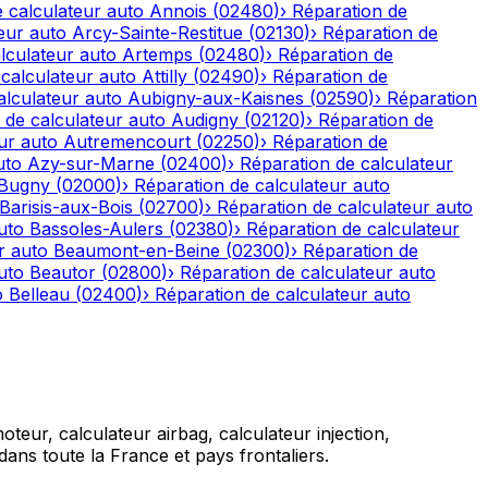
 calculateur auto
Annois
(
02480
)
›
Réparation de
eur auto
Arcy-Sainte-Restitue
(
02130
)
›
Réparation de
lculateur auto
Artemps
(
02480
)
›
Réparation de
calculateur auto
Attilly
(
02490
)
›
Réparation de
alculateur auto
Aubigny-aux-Kaisnes
(
02590
)
›
Réparation
 de calculateur auto
Audigny
(
02120
)
›
Réparation de
ur auto
Autremencourt
(
02250
)
›
Réparation de
uto
Azy-sur-Marne
(
02400
)
›
Réparation de calculateur
-Bugny
(
02000
)
›
Réparation de calculateur auto
Barisis-aux-Bois
(
02700
)
›
Réparation de calculateur auto
uto
Bassoles-Aulers
(
02380
)
›
Réparation de calculateur
r auto
Beaumont-en-Beine
(
02300
)
›
Réparation de
uto
Beautor
(
02800
)
›
Réparation de calculateur auto
o
Belleau
(
02400
)
›
Réparation de calculateur auto
teur, calculateur airbag, calculateur injection,
ans toute la France et pays frontaliers.