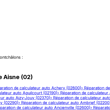
ontchâlons
:
le
Aisne
(
02
)
aration de calculateur auto
Achery
(
02800
)
›
Réparation de
ulateur auto
Aguilcourt
(
02190
)
›
Réparation de calculateur
eur auto
Aizy-Jouy
(
02370
)
›
Réparation de calculateur aut
ny
(
02290
)
›
Réparation de calculateur auto
Ambrief
(
02200
paration de calculateur auto
Ancienville
(
02600
)
›
Réparati