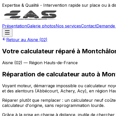
Expertise & Qualité - Intervention rapide sur place ou à d
Présentation
Galerie photos
Nos services
Contact
Demande 
Retour au
Aisne
(
02
)
Votre calculateur réparé à Montchâlo
Aisne
(
02
) — Région
Hauts-de-France
Réparation de calculateur auto
à
Mon
Voyant moteur, démarrage impossible ou calculateur noyé
et des alentours (Abbécourt, Achery, Acy), en région Hau
Réparer plutôt que remplacer : un calculateur neuf coûte
calculateur d'origine, sans reprogrammation lourde.
Grâce à la prise en charge à distance, inutile de cherche