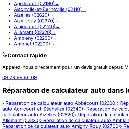
Aguilcourt
(
02190
)
→
Aisonville-et-Bernoville
(
02110
)
→
Aizelles
(
02820
)
→
Aizy-Jouy
(
02370
)
→
Alaincourt
(
02240
)
→
Allemant
(
02320
)
→
Ambleny
(
02290
)
→
Ambrief
(
02200
)
→
Contact rapide
Appelez-nous directement pour un devis gratuit depuis
M
09 79 99 86 09
Réparation de calculateur auto
dans 
›
Réparation de calculateur auto
Abbécourt
(
02300
)
›
Rép
auto
Agnicourt-et-Séchelles
(
02340
)
›
Réparation de calc
calculateur auto
Aizelles
(
02820
)
›
Réparation de calculat
Allemant
(
02320
)
›
Réparation de calculateur auto
Amble
Réparation de calculateur auto
Amigny-Rouy
(
02700
)
›
Ré