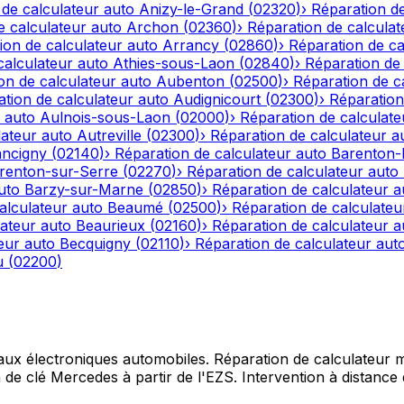
 de calculateur auto
Anizy-le-Grand
(
02320
)
›
Réparation de
e calculateur auto
Archon
(
02360
)
›
Réparation de calculat
ion de calculateur auto
Arrancy
(
02860
)
›
Réparation de ca
calculateur auto
Athies-sous-Laon
(
02840
)
›
Réparation de 
on de calculateur auto
Aubenton
(
02500
)
›
Réparation de c
tion de calculateur auto
Audignicourt
(
02300
)
›
Réparation
 auto
Aulnois-sous-Laon
(
02000
)
›
Réparation de calculate
lateur auto
Autreville
(
02300
)
›
Réparation de calculateur a
ncigny
(
02140
)
›
Réparation de calculateur auto
Barenton
renton-sur-Serre
(
02270
)
›
Réparation de calculateur auto
uto
Barzy-sur-Marne
(
02850
)
›
Réparation de calculateur a
alculateur auto
Beaumé
(
02500
)
›
Réparation de calculateu
lateur auto
Beaurieux
(
02160
)
›
Réparation de calculateur a
eur auto
Becquigny
(
02110
)
›
Réparation de calculateur aut
u
(
02200
)
 aux électroniques automobiles. Réparation de calculateur mo
e clé Mercedes à partir de l'EZS. Intervention à distance d