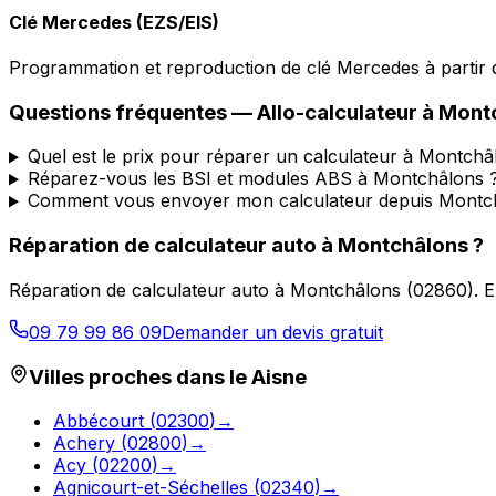
Clé Mercedes (EZS/EIS)
Programmation et reproduction de clé Mercedes à partir d
Questions fréquentes —
Allo-calculateur
à
Mont
Quel est le prix pour réparer un calculateur à Montchâ
Réparez-vous les BSI et modules ABS à Montchâlons 
Comment vous envoyer mon calculateur depuis Montc
Réparation de calculateur auto
à
Montchâlons
?
Réparation de calculateur auto
à
Montchâlons
(
02860
).
E
09 79 99 86 09
Demander un devis gratuit
Villes proches dans le
Aisne
Abbécourt
(
02300
)
→
Achery
(
02800
)
→
Acy
(
02200
)
→
Agnicourt-et-Séchelles
(
02340
)
→