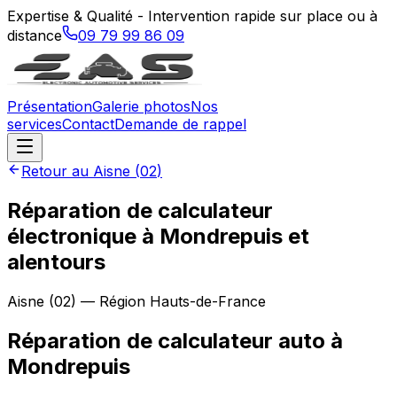
Expertise & Qualité - Intervention rapide sur place ou à
distance
09 79 99 86 09
Présentation
Galerie photos
Nos
services
Contact
Demande de rappel
Retour au
Aisne
(
02
)
Réparation de calculateur
électronique à Mondrepuis et
alentours
Aisne
(
02
) — Région
Hauts-de-France
Réparation de calculateur auto
à
Mondrepuis