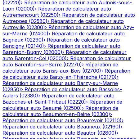
(
02220
)
›
Réparation de calculateur auto
Aulnois-sous-
Laon
(
02000
)
›
Réparation de calculateur auto
Autremencourt
(
02250
)
›
Réparation de calculateur auto
Autreppes
(
02580
)
›
Réparation de calculateur auto
Autreville
(
02300
)
›
Réparation de calculateur auto
Azy-
sur-Marne
(
02400
)
›
Réparation de calculateur auto
Bagneux
(
02290
)
›
Réparation de calculateur auto
Bancigny
(
02140
)
›
Réparation de calculateur auto
Barenton-Bugny
(
02000
)
›
Réparation de calculateur
auto
Barenton-Cel
(
02000
)
›
Réparation de calculateur
auto
Barenton-sur-Serre
(
02270
)
›
Réparation de
calculateur auto
Barisis-aux-Bois
(
02700
)
›
Réparation
de calculateur auto
Barzy-en-Thiérache
(
02170
)
›
Réparation de calculateur auto
Barzy-sur-Marne
(
02850
)
›
Réparation de calculateur auto
Bassoles-
Aulers
(
02380
)
›
Réparation de calculateur auto
Bazoches-et-Saint-Thibaut
(
02220
)
›
Réparation de
calculateur auto
Beaumé
(
02500
)
›
Réparation de
calculateur auto
Beaumont-en-Beine
(
02300
)
›
Réparation de calculateur auto
Beaurevoir
(
02110
)
›
Réparation de calculateur auto
Beaurieux
(
02160
)
›
Réparation de calculateur auto
Beautor
(
02800
)
›
Réparation de calculateur auto
Beauvois-en-Vermandois