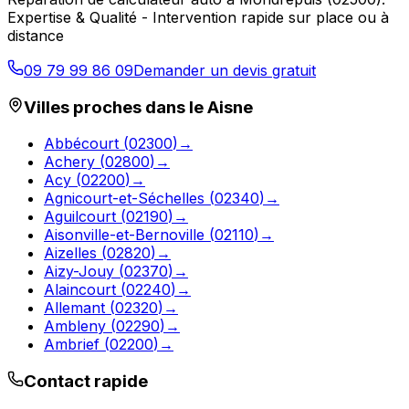
Expertise & Qualité - Intervention rapide sur place ou à
distance
09 79 99 86 09
Demander un devis gratuit
Villes proches dans le
Aisne
Abbécourt
(
02300
)
→
Achery
(
02800
)
→
Acy
(
02200
)
→
Agnicourt-et-Séchelles
(
02340
)
→
Aguilcourt
(
02190
)
→
Aisonville-et-Bernoville
(
02110
)
→
Aizelles
(
02820
)
→
Aizy-Jouy
(
02370
)
→
Alaincourt
(
02240
)
→
Allemant
(
02320
)
→
Ambleny
(
02290
)
→
Ambrief
(
02200
)
→
Contact rapide