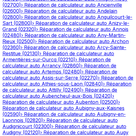
(
02700
)
›
Réparation de calculateur auto
Ancienville
(
02600
)
›
Réparation de calculateur auto
Andelain
(
02800
)
›
Réparation de calculateur auto
Anguilcourt-le-
Sart
(
02800
)
›
Réparation de calculateur auto
Anizy-le-
Grand
(
02320
)
›
Réparation de calculateur auto
Annois
(
02480
)
›
Réparation de calculateur auto
Any-Martin-
Rieux
(
02500
)
›
Réparation de calculateur auto
Archon
(
02360
)
›
Réparation de calculateur auto
Arcy-Sainte-
Restitue
(
02130
)
›
Réparation de calculateur auto
Armentières-sur-Ourcq
(
02210
)
›
Réparation de
calculateur auto
Arrancy
(
02860
)
›
Réparation de
calculateur auto
Artemps
(
02480
)
›
Réparation de
calculateur auto
Assis-sur-Serre
(
02270
)
›
Réparation de
calculateur auto
Athies-sous-Laon
(
02840
)
›
Réparation
de calculateur auto
Attilly
(
02490
)
›
Réparation de
calculateur auto
Aubencheul-aux-Bois
(
02420
)
›
Réparation de calculateur auto
Aubenton
(
02500
)
›
Réparation de calculateur auto
Aubigny-aux-Kaisnes
(
02590
)
›
Réparation de calculateur auto
Aubigny-en-
Laonnois
(
02820
)
›
Réparation de calculateur auto
Audignicourt
(
02300
)
›
Réparation de calculateur auto
Audigny
(
02120
)
›
Réparation de calculateur auto
Augy