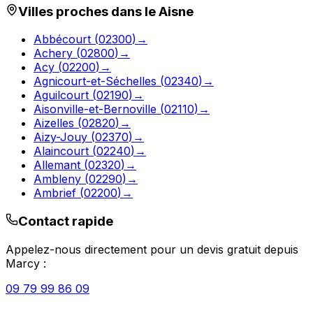
Villes proches dans le
Aisne
Abbécourt
(
02300
)
→
Achery
(
02800
)
→
Acy
(
02200
)
→
Agnicourt-et-Séchelles
(
02340
)
→
Aguilcourt
(
02190
)
→
Aisonville-et-Bernoville
(
02110
)
→
Aizelles
(
02820
)
→
Aizy-Jouy
(
02370
)
→
Alaincourt
(
02240
)
→
Allemant
(
02320
)
→
Ambleny
(
02290
)
→
Ambrief
(
02200
)
→
Contact rapide
Appelez-nous directement pour un devis gratuit depuis
Marcy
:
09 79 99 86 09