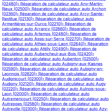
(
02480
)
›
Réparation de calculateur auto
Any-Martin-
Rieux
(
02500
)
›
Réparation de calculateur auto
Archon
(
02360
)
›
Réparation de calculateur auto
Arcy-Sainte-
Restitue
(
02130
)
›
Réparation de calculateur auto
Armentières-sur-Ourcq
(
02210
)
›
Réparation de
calculateur auto
Arrancy
(
02860
)
›
Réparation de
calculateur auto
Artemps
(
02480
)
›
Réparation de
calculateur auto
Assis-sur-Serre
(
02270
)
›
Réparation de
calculateur auto
Athies-sous-Laon
(
02840
)
›
Réparation
de calculateur auto
Attilly
(
02490
)
›
Réparation de
calculateur auto
Aubencheul-aux-Bois
(
02420
)
›
Réparation de calculateur auto
Aubenton
(
02500
)
›
Réparation de calculateur auto
Aubigny-aux-Kaisnes
(
02590
)
›
Réparation de calculateur auto
Aubigny-en-
Laonnois
(
02820
)
›
Réparation de calculateur auto
Audignicourt
(
02300
)
›
Réparation de calculateur auto
Audigny
(
02120
)
›
Réparation de calculateur auto
Augy
(
02220
)
›
Réparation de calculateur auto
Aulnois-sous-
Laon
(
02000
)
›
Réparation de calculateur auto
Autremencourt
(
02250
)
›
Réparation de calculateur auto
Autreppes
(
02580
)
›
Réparation de calculateur auto
Autreville
(
02300
)
›
Réparation de calculateur auto
Azy-