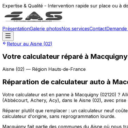
Expertise & Qualité - Intervention rapide sur place ou à d
Présentation
Galerie photos
Nos services
Contact
Demande 
Retour au
Aisne
(
02
)
Votre calculateur réparé à Macquigny
Aisne
(
02
) — Région
Hauts-de-France
Réparation de calculateur auto
à
Mac
Votre calculateur est en panne à Macquigny (02120) ? Al
(Abbécourt, Achery, Acy), dans le Aisne (02), avec prise 
Réparer plutôt que remplacer : un calculateur neuf coûte
calculateur d'origine, sans reprogrammation lourde.
Macquigny fait partie des communes du Aisne où nous trai