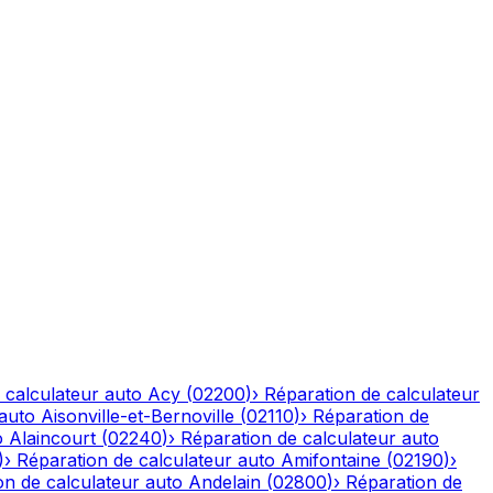
 calculateur auto
Acy
(
02200
)
›
Réparation de calculateur
 auto
Aisonville-et-Bernoville
(
02110
)
›
Réparation de
o
Alaincourt
(
02240
)
›
Réparation de calculateur auto
)
›
Réparation de calculateur auto
Amifontaine
(
02190
)
›
on de calculateur auto
Andelain
(
02800
)
›
Réparation de