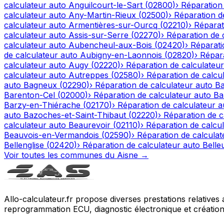
calculateur auto
Anguilcourt-le-Sart
(
02800
)
›
Réparation
calculateur auto
Any-Martin-Rieux
(
02500
)
›
Réparation d
calculateur auto
Armentières-sur-Ourcq
(
02210
)
›
Réparat
calculateur auto
Assis-sur-Serre
(
02270
)
›
Réparation de 
calculateur auto
Aubencheul-aux-Bois
(
02420
)
›
Réparati
de calculateur auto
Aubigny-en-Laonnois
(
02820
)
›
Répara
calculateur auto
Augy
(
02220
)
›
Réparation de calculateur
calculateur auto
Autreppes
(
02580
)
›
Réparation de calcu
auto
Bagneux
(
02290
)
›
Réparation de calculateur auto
Ba
Barenton-Cel
(
02000
)
›
Réparation de calculateur auto
Ba
Barzy-en-Thiérache
(
02170
)
›
Réparation de calculateur a
auto
Bazoches-et-Saint-Thibaut
(
02220
)
›
Réparation de c
calculateur auto
Beaurevoir
(
02110
)
›
Réparation de calcu
Beauvois-en-Vermandois
(
02590
)
›
Réparation de calculat
Bellenglise
(
02420
)
›
Réparation de calculateur auto
Belle
Voir toutes les communes du
Aisne
→
Allo-calculateur.fr propose diverses prestations relatives
reprogrammation ECU, diagnostic électronique et création d