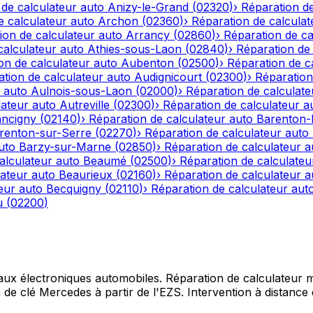
 de calculateur auto
Anizy-le-Grand
(
02320
)
›
Réparation de
e calculateur auto
Archon
(
02360
)
›
Réparation de calculat
ion de calculateur auto
Arrancy
(
02860
)
›
Réparation de ca
calculateur auto
Athies-sous-Laon
(
02840
)
›
Réparation de 
on de calculateur auto
Aubenton
(
02500
)
›
Réparation de c
tion de calculateur auto
Audignicourt
(
02300
)
›
Réparation
 auto
Aulnois-sous-Laon
(
02000
)
›
Réparation de calculate
lateur auto
Autreville
(
02300
)
›
Réparation de calculateur a
ncigny
(
02140
)
›
Réparation de calculateur auto
Barenton
renton-sur-Serre
(
02270
)
›
Réparation de calculateur auto
uto
Barzy-sur-Marne
(
02850
)
›
Réparation de calculateur a
alculateur auto
Beaumé
(
02500
)
›
Réparation de calculateu
lateur auto
Beaurieux
(
02160
)
›
Réparation de calculateur a
eur auto
Becquigny
(
02110
)
›
Réparation de calculateur aut
u
(
02200
)
 aux électroniques automobiles. Réparation de calculateur mo
e clé Mercedes à partir de l'EZS. Intervention à distance d