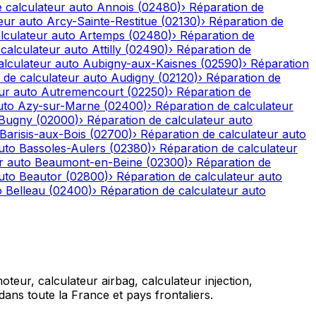
 calculateur auto
Annois
(
02480
)
›
Réparation de
eur auto
Arcy-Sainte-Restitue
(
02130
)
›
Réparation de
lculateur auto
Artemps
(
02480
)
›
Réparation de
calculateur auto
Attilly
(
02490
)
›
Réparation de
alculateur auto
Aubigny-aux-Kaisnes
(
02590
)
›
Réparation
 de calculateur auto
Audigny
(
02120
)
›
Réparation de
ur auto
Autremencourt
(
02250
)
›
Réparation de
uto
Azy-sur-Marne
(
02400
)
›
Réparation de calculateur
-Bugny
(
02000
)
›
Réparation de calculateur auto
Barisis-aux-Bois
(
02700
)
›
Réparation de calculateur auto
uto
Bassoles-Aulers
(
02380
)
›
Réparation de calculateur
r auto
Beaumont-en-Beine
(
02300
)
›
Réparation de
uto
Beautor
(
02800
)
›
Réparation de calculateur auto
o
Belleau
(
02400
)
›
Réparation de calculateur auto
teur, calculateur airbag, calculateur injection,
ans toute la France et pays frontaliers.