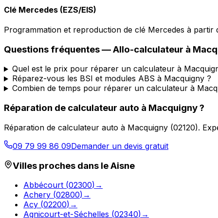
Clé Mercedes (EZS/EIS)
Programmation et reproduction de clé Mercedes à partir d
Questions fréquentes —
Allo-calculateur
à
Macq
Quel est le prix pour réparer un calculateur à Macquig
Réparez-vous les BSI et modules ABS à Macquigny ?
Combien de temps pour réparer un calculateur à Macq
Réparation de calculateur auto
à
Macquigny
?
Réparation de calculateur auto
à
Macquigny
(
02120
).
Expe
09 79 99 86 09
Demander un devis gratuit
Villes proches dans le
Aisne
Abbécourt
(
02300
)
→
Achery
(
02800
)
→
Acy
(
02200
)
→
Agnicourt-et-Séchelles
(
02340
)
→