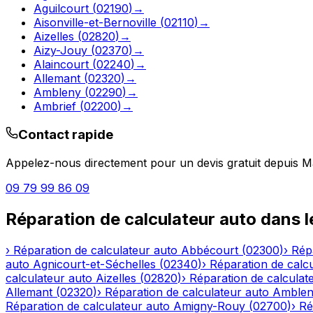
Aguilcourt
(
02190
)
→
Aisonville-et-Bernoville
(
02110
)
→
Aizelles
(
02820
)
→
Aizy-Jouy
(
02370
)
→
Alaincourt
(
02240
)
→
Allemant
(
02320
)
→
Ambleny
(
02290
)
→
Ambrief
(
02200
)
→
Contact rapide
Appelez-nous directement pour un devis gratuit depuis
M
09 79 99 86 09
Réparation de calculateur auto
dans 
›
Réparation de calculateur auto
Abbécourt
(
02300
)
›
Rép
auto
Agnicourt-et-Séchelles
(
02340
)
›
Réparation de calc
calculateur auto
Aizelles
(
02820
)
›
Réparation de calculat
Allemant
(
02320
)
›
Réparation de calculateur auto
Amble
Réparation de calculateur auto
Amigny-Rouy
(
02700
)
›
Ré