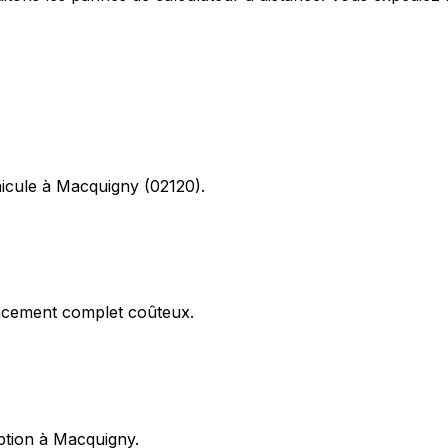
hicule à Macquigny (02120).
acement complet coûteux.
eption à Macquigny.