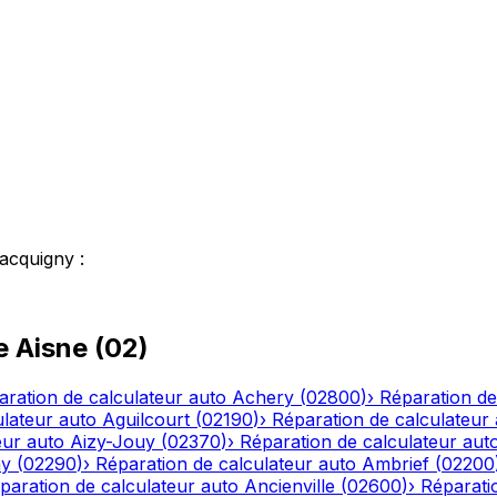
acquigny
:
le
Aisne
(
02
)
aration de calculateur auto
Achery
(
02800
)
›
Réparation de
ulateur auto
Aguilcourt
(
02190
)
›
Réparation de calculateur
eur auto
Aizy-Jouy
(
02370
)
›
Réparation de calculateur aut
ny
(
02290
)
›
Réparation de calculateur auto
Ambrief
(
02200
paration de calculateur auto
Ancienville
(
02600
)
›
Réparati