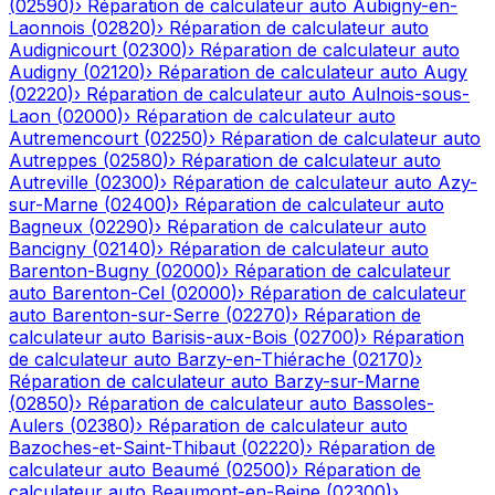
(
02590
)
›
Réparation de calculateur auto
Aubigny-en-
Laonnois
(
02820
)
›
Réparation de calculateur auto
Audignicourt
(
02300
)
›
Réparation de calculateur auto
Audigny
(
02120
)
›
Réparation de calculateur auto
Augy
(
02220
)
›
Réparation de calculateur auto
Aulnois-sous-
Laon
(
02000
)
›
Réparation de calculateur auto
Autremencourt
(
02250
)
›
Réparation de calculateur auto
Autreppes
(
02580
)
›
Réparation de calculateur auto
Autreville
(
02300
)
›
Réparation de calculateur auto
Azy-
sur-Marne
(
02400
)
›
Réparation de calculateur auto
Bagneux
(
02290
)
›
Réparation de calculateur auto
Bancigny
(
02140
)
›
Réparation de calculateur auto
Barenton-Bugny
(
02000
)
›
Réparation de calculateur
auto
Barenton-Cel
(
02000
)
›
Réparation de calculateur
auto
Barenton-sur-Serre
(
02270
)
›
Réparation de
calculateur auto
Barisis-aux-Bois
(
02700
)
›
Réparation
de calculateur auto
Barzy-en-Thiérache
(
02170
)
›
Réparation de calculateur auto
Barzy-sur-Marne
(
02850
)
›
Réparation de calculateur auto
Bassoles-
Aulers
(
02380
)
›
Réparation de calculateur auto
Bazoches-et-Saint-Thibaut
(
02220
)
›
Réparation de
calculateur auto
Beaumé
(
02500
)
›
Réparation de
calculateur auto
Beaumont-en-Beine
(
02300
)
›