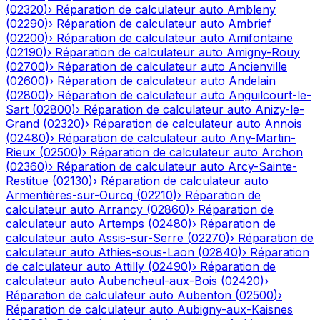
(
02320
)
›
Réparation de calculateur auto
Ambleny
(
02290
)
›
Réparation de calculateur auto
Ambrief
(
02200
)
›
Réparation de calculateur auto
Amifontaine
(
02190
)
›
Réparation de calculateur auto
Amigny-Rouy
(
02700
)
›
Réparation de calculateur auto
Ancienville
(
02600
)
›
Réparation de calculateur auto
Andelain
(
02800
)
›
Réparation de calculateur auto
Anguilcourt-le-
Sart
(
02800
)
›
Réparation de calculateur auto
Anizy-le-
Grand
(
02320
)
›
Réparation de calculateur auto
Annois
(
02480
)
›
Réparation de calculateur auto
Any-Martin-
Rieux
(
02500
)
›
Réparation de calculateur auto
Archon
(
02360
)
›
Réparation de calculateur auto
Arcy-Sainte-
Restitue
(
02130
)
›
Réparation de calculateur auto
Armentières-sur-Ourcq
(
02210
)
›
Réparation de
calculateur auto
Arrancy
(
02860
)
›
Réparation de
calculateur auto
Artemps
(
02480
)
›
Réparation de
calculateur auto
Assis-sur-Serre
(
02270
)
›
Réparation de
calculateur auto
Athies-sous-Laon
(
02840
)
›
Réparation
de calculateur auto
Attilly
(
02490
)
›
Réparation de
calculateur auto
Aubencheul-aux-Bois
(
02420
)
›
Réparation de calculateur auto
Aubenton
(
02500
)
›
Réparation de calculateur auto
Aubigny-aux-Kaisnes