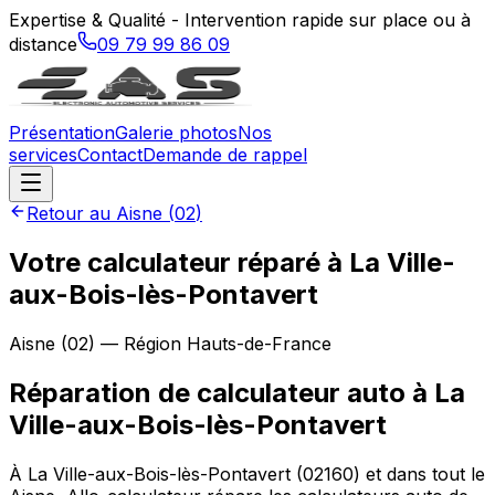
Expertise & Qualité - Intervention rapide sur place ou à
distance
09 79 99 86 09
Présentation
Galerie photos
Nos
services
Contact
Demande de rappel
Retour au
Aisne
(
02
)
Votre calculateur réparé à La Ville-
aux-Bois-lès-Pontavert
Aisne
(
02
) — Région
Hauts-de-France
Réparation de calculateur auto
à
La
Ville-aux-Bois-lès-Pontavert
À La Ville-aux-Bois-lès-Pontavert (02160) et dans tout le