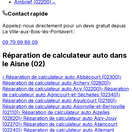
Ambrief
(
02200
)
→
Contact rapide
Appelez-nous directement pour un devis gratuit depuis
La Ville-aux-Bois-lès-Pontavert
:
09 79 99 86 09
Réparation de calculateur auto
dans
le
Aisne
(
02
)
›
Réparation de calculateur auto
Abbécourt
(
02300
)
›
Réparation de calculateur auto
Achery
(
02800
)
›
Réparation de calculateur auto
Acy
(
02200
)
›
Réparation
de calculateur auto
Agnicourt-et-Séchelles
(
02340
)
›
Réparation de calculateur auto
Aguilcourt
(
02190
)
›
Réparation de calculateur auto
Aisonville-et-Bernoville
(
02110
)
›
Réparation de calculateur auto
Aizelles
(
02820
)
›
Réparation de calculateur auto
Aizy-Jouy
(
02370
)
›
Réparation de calculateur auto
Alaincourt
(
02240
)
›
Réparation de calculateur auto
Allemant