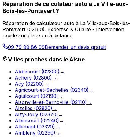
Réparation de calculateur auto
à
La Ville-aux-
Bois-lès-Pontavert
?
Réparation de calculateur auto
à
La Ville-aux-Bois-lès-
Pontavert
(
02160
).
Expertise & Qualité - Intervention
rapide sur place ou à distance
09 79 99 86 09
Demander un devis gratuit
Villes proches dans le
Aisne
Abbécourt
(
02300
)
→
Achery
(
02800
)
→
Acy
(
02200
)
→
Agnicourt-et-Séchelles
(
02340
)
→
Aguilcourt
(
02190
)
→
Aisonville-et-Bernoville
(
02110
)
→
Aizelles
(
02820
)
→
Aizy-Jouy
(
02370
)
→
Alaincourt
(
02240
)
→
Allemant
(
02320
)
→
Ambleny
(
02290
)
→