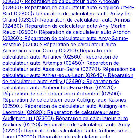
(
02600
)
›
Réparation de calculateur auto
Andelain
(
02800
)
›
Réparation de calculateur auto
Anguilcourt-le-
Sart
(
02800
)
›
Réparation de calculateur auto
Anizy-le-
Grand
(
02320
)
›
Réparation de calculateur auto
Annois
(
02480
)
›
Réparation de calculateur auto
Any-Martin-
Rieux
(
02500
)
›
Réparation de calculateur auto
Archon
(
02360
)
›
Réparation de calculateur auto
Arcy-Sainte-
Restitue
(
02130
)
›
Réparation de calculateur auto
Armentières-sur-Ourcq
(
02210
)
›
Réparation de
calculateur auto
Arrancy
(
02860
)
›
Réparation de
calculateur auto
Artemps
(
02480
)
›
Réparation de
calculateur auto
Assis-sur-Serre
(
02270
)
›
Réparation de
calculateur auto
Athies-sous-Laon
(
02840
)
›
Réparation
de calculateur auto
Attilly
(
02490
)
›
Réparation de
calculateur auto
Aubencheul-aux-Bois
(
02420
)
›
Réparation de calculateur auto
Aubenton
(
02500
)
›
Réparation de calculateur auto
Aubigny-aux-Kaisnes
(
02590
)
›
Réparation de calculateur auto
Aubigny-en-
Laonnois
(
02820
)
›
Réparation de calculateur auto
Audignicourt
(
02300
)
›
Réparation de calculateur auto
Audigny
(
02120
)
›
Réparation de calculateur auto
Augy
(
02220
)
›
Réparation de calculateur auto
Aulnois-sous-
Laon
(
02000
)
›
Réparation de calculateur auto