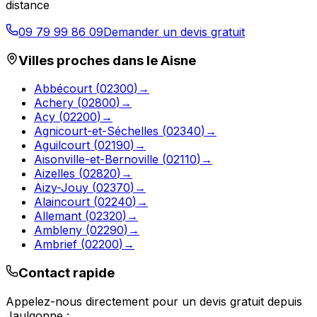
distance
09 79 99 86 09
Demander un devis gratuit
Villes proches dans le
Aisne
Abbécourt
(
02300
)
→
Achery
(
02800
)
→
Acy
(
02200
)
→
Agnicourt-et-Séchelles
(
02340
)
→
Aguilcourt
(
02190
)
→
Aisonville-et-Bernoville
(
02110
)
→
Aizelles
(
02820
)
→
Aizy-Jouy
(
02370
)
→
Alaincourt
(
02240
)
→
Allemant
(
02320
)
→
Ambleny
(
02290
)
→
Ambrief
(
02200
)
→
Contact rapide
Appelez-nous directement pour un devis gratuit depuis
Jaulgonne
: