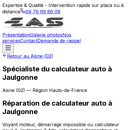
Expertise & Qualité - Intervention rapide sur place ou à
distance
09 79 99 86 09
Présentation
Galerie photos
Nos
services
Contact
Demande de rappel
Retour au
Aisne
(
02
)
Spécialiste du calculateur auto à
Jaulgonne
Aisne
(
02
) — Région
Hauts-de-France
Réparation de calculateur auto
à
Jaulgonne
Voyant moteur, démarrage impossible ou calculateur