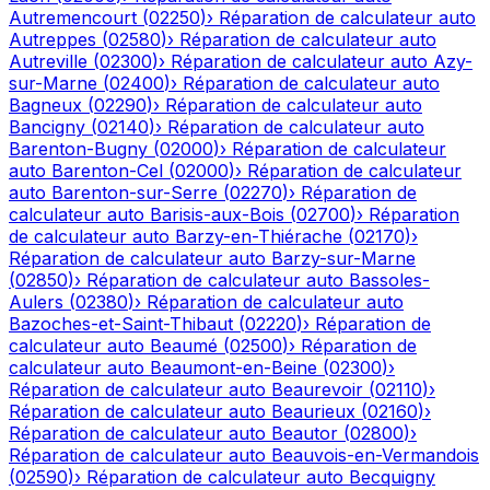
Autremencourt
(
02250
)
›
Réparation de calculateur auto
Autreppes
(
02580
)
›
Réparation de calculateur auto
Autreville
(
02300
)
›
Réparation de calculateur auto
Azy-
sur-Marne
(
02400
)
›
Réparation de calculateur auto
Bagneux
(
02290
)
›
Réparation de calculateur auto
Bancigny
(
02140
)
›
Réparation de calculateur auto
Barenton-Bugny
(
02000
)
›
Réparation de calculateur
auto
Barenton-Cel
(
02000
)
›
Réparation de calculateur
auto
Barenton-sur-Serre
(
02270
)
›
Réparation de
calculateur auto
Barisis-aux-Bois
(
02700
)
›
Réparation
de calculateur auto
Barzy-en-Thiérache
(
02170
)
›
Réparation de calculateur auto
Barzy-sur-Marne
(
02850
)
›
Réparation de calculateur auto
Bassoles-
Aulers
(
02380
)
›
Réparation de calculateur auto
Bazoches-et-Saint-Thibaut
(
02220
)
›
Réparation de
calculateur auto
Beaumé
(
02500
)
›
Réparation de
calculateur auto
Beaumont-en-Beine
(
02300
)
›
Réparation de calculateur auto
Beaurevoir
(
02110
)
›
Réparation de calculateur auto
Beaurieux
(
02160
)
›
Réparation de calculateur auto
Beautor
(
02800
)
›
Réparation de calculateur auto
Beauvois-en-Vermandois
(
02590
)
›
Réparation de calculateur auto
Becquigny