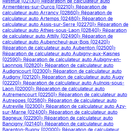
Restitue
(
02130
)
›
Réparation de calculateur auto
Armentières-sur-Ourcq
(
02210
)
›
Réparation de
calculateur auto
Arrancy
(
02860
)
›
Réparation de
calculateur auto
Artemps
(
02480
)
›
Réparation de
calculateur auto
Assis-sur-Serre
(
02270
)
›
Réparation de
calculateur auto
Athies-sous-Laon
(
02840
)
›
Réparation
de calculateur auto
Attilly
(
02490
)
›
Réparation de
calculateur auto
Aubencheul-aux-Bois
(
02420
)
›
Réparation de calculateur auto
Aubenton
(
02500
)
›
Réparation de calculateur auto
Aubigny-aux-Kaisnes
(
02590
)
›
Réparation de calculateur auto
Aubigny-en-
Laonnois
(
02820
)
›
Réparation de calculateur auto
Audignicourt
(
02300
)
›
Réparation de calculateur auto
Audigny
(
02120
)
›
Réparation de calculateur auto
Augy
(
02220
)
›
Réparation de calculateur auto
Aulnois-sous-
Laon
(
02000
)
›
Réparation de calculateur auto
Autremencourt
(
02250
)
›
Réparation de calculateur auto
Autreppes
(
02580
)
›
Réparation de calculateur auto
Autreville
(
02300
)
›
Réparation de calculateur auto
Azy-
sur-Marne
(
02400
)
›
Réparation de calculateur auto
Bagneux
(
02290
)
›
Réparation de calculateur auto
Bancigny
(
02140
)
›
Réparation de calculateur auto
Barenton-Bugny
(
02000
)
›
Réparation de calculateur