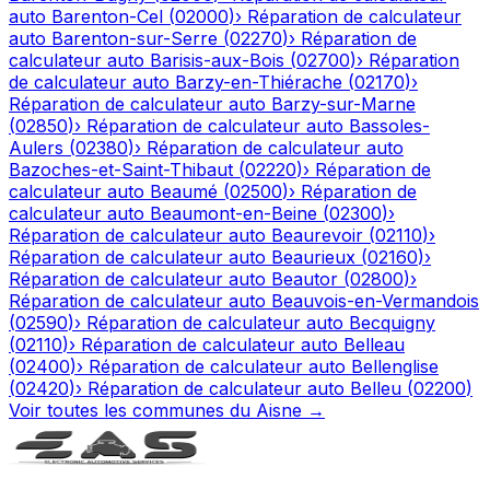
auto
Barenton-Cel
(
02000
)
›
Réparation de calculateur
auto
Barenton-sur-Serre
(
02270
)
›
Réparation de
calculateur auto
Barisis-aux-Bois
(
02700
)
›
Réparation
de calculateur auto
Barzy-en-Thiérache
(
02170
)
›
Réparation de calculateur auto
Barzy-sur-Marne
(
02850
)
›
Réparation de calculateur auto
Bassoles-
Aulers
(
02380
)
›
Réparation de calculateur auto
Bazoches-et-Saint-Thibaut
(
02220
)
›
Réparation de
calculateur auto
Beaumé
(
02500
)
›
Réparation de
calculateur auto
Beaumont-en-Beine
(
02300
)
›
Réparation de calculateur auto
Beaurevoir
(
02110
)
›
Réparation de calculateur auto
Beaurieux
(
02160
)
›
Réparation de calculateur auto
Beautor
(
02800
)
›
Réparation de calculateur auto
Beauvois-en-Vermandois
(
02590
)
›
Réparation de calculateur auto
Becquigny
(
02110
)
›
Réparation de calculateur auto
Belleau
(
02400
)
›
Réparation de calculateur auto
Bellenglise
(
02420
)
›
Réparation de calculateur auto
Belleu
(
02200
)
Voir toutes les communes du
Aisne
→