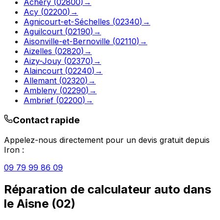
Achery
(
02800
)
→
Acy
(
02200
)
→
Agnicourt-et-Séchelles
(
02340
)
→
Aguilcourt
(
02190
)
→
Aisonville-et-Bernoville
(
02110
)
→
Aizelles
(
02820
)
→
Aizy-Jouy
(
02370
)
→
Alaincourt
(
02240
)
→
Allemant
(
02320
)
→
Ambleny
(
02290
)
→
Ambrief
(
02200
)
→
Contact rapide
Appelez-nous directement pour un devis gratuit depuis
Iron
:
09 79 99 86 09
Réparation de calculateur auto
dans
le
Aisne
(
02
)