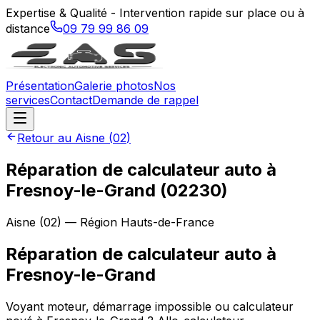
Expertise & Qualité - Intervention rapide sur place ou à
distance
09 79 99 86 09
Présentation
Galerie photos
Nos
services
Contact
Demande de rappel
Retour au
Aisne
(
02
)
Réparation de calculateur auto à
Fresnoy-le-Grand (02230)
Aisne
(
02
) — Région
Hauts-de-France
Réparation de calculateur auto
à
Fresnoy-le-Grand
Voyant moteur, démarrage impossible ou calculateur