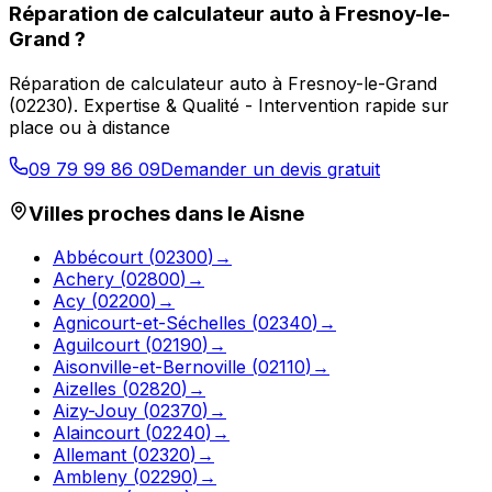
Réparation de calculateur auto
à
Fresnoy-le-
Grand
?
Réparation de calculateur auto
à
Fresnoy-le-Grand
(
02230
).
Expertise & Qualité - Intervention rapide sur
place ou à distance
09 79 99 86 09
Demander un devis gratuit
Villes proches dans le
Aisne
Abbécourt
(
02300
)
→
Achery
(
02800
)
→
Acy
(
02200
)
→
Agnicourt-et-Séchelles
(
02340
)
→
Aguilcourt
(
02190
)
→
Aisonville-et-Bernoville
(
02110
)
→
Aizelles
(
02820
)
→
Aizy-Jouy
(
02370
)
→
Alaincourt
(
02240
)
→
Allemant
(
02320
)
→
Ambleny
(
02290
)
→