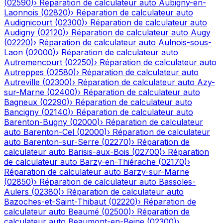
(
02590
)
›
Réparation de calculateur auto
Aubigny-en-
Laonnois
(
02820
)
›
Réparation de calculateur auto
Audignicourt
(
02300
)
›
Réparation de calculateur auto
Audigny
(
02120
)
›
Réparation de calculateur auto
Augy
(
02220
)
›
Réparation de calculateur auto
Aulnois-sous-
Laon
(
02000
)
›
Réparation de calculateur auto
Autremencourt
(
02250
)
›
Réparation de calculateur auto
Autreppes
(
02580
)
›
Réparation de calculateur auto
Autreville
(
02300
)
›
Réparation de calculateur auto
Azy-
sur-Marne
(
02400
)
›
Réparation de calculateur auto
Bagneux
(
02290
)
›
Réparation de calculateur auto
Bancigny
(
02140
)
›
Réparation de calculateur auto
Barenton-Bugny
(
02000
)
›
Réparation de calculateur
auto
Barenton-Cel
(
02000
)
›
Réparation de calculateur
auto
Barenton-sur-Serre
(
02270
)
›
Réparation de
calculateur auto
Barisis-aux-Bois
(
02700
)
›
Réparation
de calculateur auto
Barzy-en-Thiérache
(
02170
)
›
Réparation de calculateur auto
Barzy-sur-Marne
(
02850
)
›
Réparation de calculateur auto
Bassoles-
Aulers
(
02380
)
›
Réparation de calculateur auto
Bazoches-et-Saint-Thibaut
(
02220
)
›
Réparation de
calculateur auto
Beaumé
(
02500
)
›
Réparation de
calculateur auto
Beaumont-en-Beine
(
02300
)
›