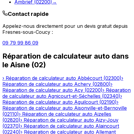
Ambrief
(
02200
)
→
Contact rapide
Appelez-nous directement pour un devis gratuit depuis
Fresnes-sous-Coucy
:
09 79 99 86 09
Réparation de calculateur auto
dans
le
Aisne
(
02
)
›
Réparation de calculateur auto
Abbécourt
(
02300
)
›
Réparation de calculateur auto
Achery
(
02800
)
›
Réparation de calculateur auto
Acy
(
02200
)
›
Réparation
de calculateur auto
Agnicourt-et-Séchelles
(
02340
)
›
Réparation de calculateur auto
Aguilcourt
(
02190
)
›
Réparation de calculateur auto
Aisonville-et-Bernoville
(
02110
)
›
Réparation de calculateur auto
Aizelles
(
02820
)
›
Réparation de calculateur auto
Aizy-Jouy
(
02370
)
›
Réparation de calculateur auto
Alaincourt
(
02240
)
›
Réparation de calculateur auto
Allemant