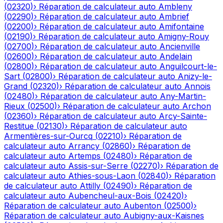
(
02320
)
›
Réparation de calculateur auto
Ambleny
(
02290
)
›
Réparation de calculateur auto
Ambrief
(
02200
)
›
Réparation de calculateur auto
Amifontaine
(
02190
)
›
Réparation de calculateur auto
Amigny-Rouy
(
02700
)
›
Réparation de calculateur auto
Ancienville
(
02600
)
›
Réparation de calculateur auto
Andelain
(
02800
)
›
Réparation de calculateur auto
Anguilcourt-le-
Sart
(
02800
)
›
Réparation de calculateur auto
Anizy-le-
Grand
(
02320
)
›
Réparation de calculateur auto
Annois
(
02480
)
›
Réparation de calculateur auto
Any-Martin-
Rieux
(
02500
)
›
Réparation de calculateur auto
Archon
(
02360
)
›
Réparation de calculateur auto
Arcy-Sainte-
Restitue
(
02130
)
›
Réparation de calculateur auto
Armentières-sur-Ourcq
(
02210
)
›
Réparation de
calculateur auto
Arrancy
(
02860
)
›
Réparation de
calculateur auto
Artemps
(
02480
)
›
Réparation de
calculateur auto
Assis-sur-Serre
(
02270
)
›
Réparation de
calculateur auto
Athies-sous-Laon
(
02840
)
›
Réparation
de calculateur auto
Attilly
(
02490
)
›
Réparation de
calculateur auto
Aubencheul-aux-Bois
(
02420
)
›
Réparation de calculateur auto
Aubenton
(
02500
)
›
Réparation de calculateur auto
Aubigny-aux-Kaisnes