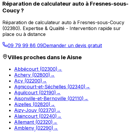
Réparation de calculateur auto
à
Fresnes-sous-
Coucy
?
Réparation de calculateur auto
à
Fresnes-sous-Coucy
(
02380
).
Expertise & Qualité - Intervention rapide sur
place ou à distance
09 79 99 86 09
Demander un devis gratuit
Villes proches dans le
Aisne
Abbécourt
(
02300
)
→
Achery
(
02800
)
→
Acy
(
02200
)
→
Agnicourt-et-Séchelles
(
02340
)
→
Aguilcourt
(
02190
)
→
Aisonville-et-Bernoville
(
02110
)
→
Aizelles
(
02820
)
→
Aizy-Jouy
(
02370
)
→
Alaincourt
(
02240
)
→
Allemant
(
02320
)
→
Ambleny
(
02290
)
→