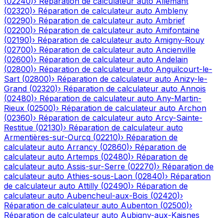
(
02240
)
›
Réparation de calculateur auto
Allemant
(
02320
)
›
Réparation de calculateur auto
Ambleny
(
02290
)
›
Réparation de calculateur auto
Ambrief
(
02200
)
›
Réparation de calculateur auto
Amifontaine
(
02190
)
›
Réparation de calculateur auto
Amigny-Rouy
(
02700
)
›
Réparation de calculateur auto
Ancienville
(
02600
)
›
Réparation de calculateur auto
Andelain
(
02800
)
›
Réparation de calculateur auto
Anguilcourt-le-
Sart
(
02800
)
›
Réparation de calculateur auto
Anizy-le-
Grand
(
02320
)
›
Réparation de calculateur auto
Annois
(
02480
)
›
Réparation de calculateur auto
Any-Martin-
Rieux
(
02500
)
›
Réparation de calculateur auto
Archon
(
02360
)
›
Réparation de calculateur auto
Arcy-Sainte-
Restitue
(
02130
)
›
Réparation de calculateur auto
Armentières-sur-Ourcq
(
02210
)
›
Réparation de
calculateur auto
Arrancy
(
02860
)
›
Réparation de
calculateur auto
Artemps
(
02480
)
›
Réparation de
calculateur auto
Assis-sur-Serre
(
02270
)
›
Réparation de
calculateur auto
Athies-sous-Laon
(
02840
)
›
Réparation
de calculateur auto
Attilly
(
02490
)
›
Réparation de
calculateur auto
Aubencheul-aux-Bois
(
02420
)
›
Réparation de calculateur auto
Aubenton
(
02500
)
›
Réparation de calculateur auto
Aubigny-aux-Kaisnes