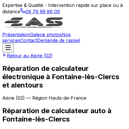
Expertise & Qualité - Intervention rapide sur place ou à
distance
09 79 99 86 09
Présentation
Galerie photos
Nos
services
Contact
Demande de rappel
Retour au
Aisne
(
02
)
Réparation de calculateur
électronique à Fontaine-lès-Clercs
et alentours
Aisne
(
02
) — Région
Hauts-de-France
Réparation de calculateur auto
à
Fontaine-lès-Clercs