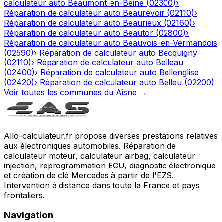
calculateur auto
Beaumont-en-Beine
(
02300
)
›
Réparation de calculateur auto
Beaurevoir
(
02110
)
›
Réparation de calculateur auto
Beaurieux
(
02160
)
›
Réparation de calculateur auto
Beautor
(
02800
)
›
Réparation de calculateur auto
Beauvois-en-Vermandois
(
02590
)
›
Réparation de calculateur auto
Becquigny
(
02110
)
›
Réparation de calculateur auto
Belleau
(
02400
)
›
Réparation de calculateur auto
Bellenglise
(
02420
)
›
Réparation de calculateur auto
Belleu
(
02200
)
Voir toutes les communes du
Aisne
→
Allo-calculateur.fr propose diverses prestations relatives
aux électroniques automobiles. Réparation de
calculateur moteur, calculateur airbag, calculateur
injection, reprogrammation ECU, diagnostic électronique
et création de clé Mercedes à partir de l'EZS.
Intervention à distance dans toute la France et pays
frontaliers.
Navigation