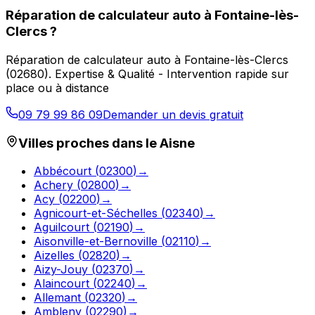
Réparation de calculateur auto
à
Fontaine-lès-
Clercs
?
Réparation de calculateur auto
à
Fontaine-lès-Clercs
(
02680
).
Expertise & Qualité - Intervention rapide sur
place ou à distance
09 79 99 86 09
Demander un devis gratuit
Villes proches dans le
Aisne
Abbécourt
(
02300
)
→
Achery
(
02800
)
→
Acy
(
02200
)
→
Agnicourt-et-Séchelles
(
02340
)
→
Aguilcourt
(
02190
)
→
Aisonville-et-Bernoville
(
02110
)
→
Aizelles
(
02820
)
→
Aizy-Jouy
(
02370
)
→
Alaincourt
(
02240
)
→
Allemant
(
02320
)
→
Ambleny
(
02290
)
→