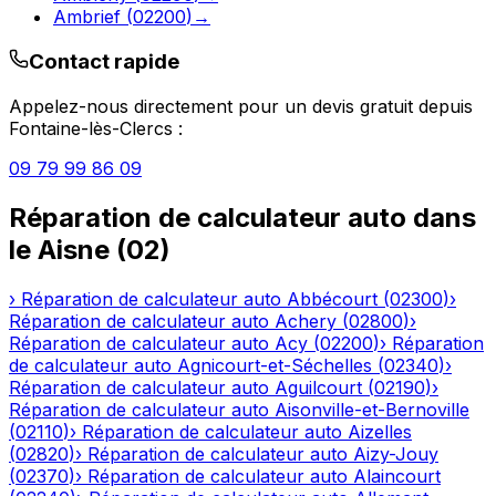
Ambrief
(
02200
)
→
Contact rapide
Appelez-nous directement pour un devis gratuit depuis
Fontaine-lès-Clercs
:
09 79 99 86 09
Réparation de calculateur auto
dans
le
Aisne
(
02
)
›
Réparation de calculateur auto
Abbécourt
(
02300
)
›
Réparation de calculateur auto
Achery
(
02800
)
›
Réparation de calculateur auto
Acy
(
02200
)
›
Réparation
de calculateur auto
Agnicourt-et-Séchelles
(
02340
)
›
Réparation de calculateur auto
Aguilcourt
(
02190
)
›
Réparation de calculateur auto
Aisonville-et-Bernoville
(
02110
)
›
Réparation de calculateur auto
Aizelles
(
02820
)
›
Réparation de calculateur auto
Aizy-Jouy
(
02370
)
›
Réparation de calculateur auto
Alaincourt