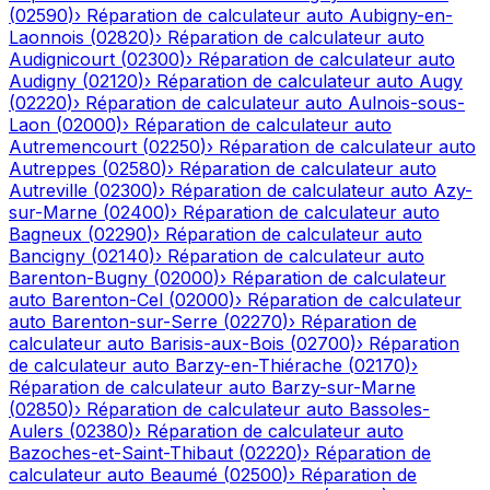
(
02590
)
›
Réparation de calculateur auto
Aubigny-en-
Laonnois
(
02820
)
›
Réparation de calculateur auto
Audignicourt
(
02300
)
›
Réparation de calculateur auto
Audigny
(
02120
)
›
Réparation de calculateur auto
Augy
(
02220
)
›
Réparation de calculateur auto
Aulnois-sous-
Laon
(
02000
)
›
Réparation de calculateur auto
Autremencourt
(
02250
)
›
Réparation de calculateur auto
Autreppes
(
02580
)
›
Réparation de calculateur auto
Autreville
(
02300
)
›
Réparation de calculateur auto
Azy-
sur-Marne
(
02400
)
›
Réparation de calculateur auto
Bagneux
(
02290
)
›
Réparation de calculateur auto
Bancigny
(
02140
)
›
Réparation de calculateur auto
Barenton-Bugny
(
02000
)
›
Réparation de calculateur
auto
Barenton-Cel
(
02000
)
›
Réparation de calculateur
auto
Barenton-sur-Serre
(
02270
)
›
Réparation de
calculateur auto
Barisis-aux-Bois
(
02700
)
›
Réparation
de calculateur auto
Barzy-en-Thiérache
(
02170
)
›
Réparation de calculateur auto
Barzy-sur-Marne
(
02850
)
›
Réparation de calculateur auto
Bassoles-
Aulers
(
02380
)
›
Réparation de calculateur auto
Bazoches-et-Saint-Thibaut
(
02220
)
›
Réparation de
calculateur auto
Beaumé
(
02500
)
›
Réparation de