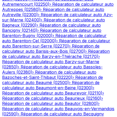
Autremencourt
(
02250
)
›
Réparation de calculateur auto
Autreppes
(
02580
)
›
Réparation de calculateur auto
Autreville
(
02300
)
›
Réparation de calculateur auto
Azy-
sur-Marne
(
02400
)
›
Réparation de calculateur auto
Bagneux
(
02290
)
›
Réparation de calculateur auto
Bancigny
(
02140
)
›
Réparation de calculateur auto
Barenton-Bugny
(
02000
)
›
Réparation de calculateur
auto
Barenton-Cel
(
02000
)
›
Réparation de calculateur
auto
Barenton-sur-Serre
(
02270
)
›
Réparation de
calculateur auto
Barisis-aux-Bois
(
02700
)
›
Réparation
de calculateur auto
Barzy-en-Thiérache
(
02170
)
›
Réparation de calculateur auto
Barzy-sur-Marne
(
02850
)
›
Réparation de calculateur auto
Bassoles-
Aulers
(
02380
)
›
Réparation de calculateur auto
Bazoches-et-Saint-Thibaut
(
02220
)
›
Réparation de
calculateur auto
Beaumé
(
02500
)
›
Réparation de
calculateur auto
Beaumont-en-Beine
(
02300
)
›
Réparation de calculateur auto
Beaurevoir
(
02110
)
›
Réparation de calculateur auto
Beaurieux
(
02160
)
›
Réparation de calculateur auto
Beautor
(
02800
)
›
Réparation de calculateur auto
Beauvois-en-Vermandois
(
02590
)
›
Réparation de calculateur auto
Becquigny