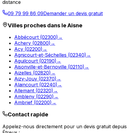
distance
09 79 99 86 09
Demander un devis gratuit
Villes proches dans le
Aisne
Abbécourt
(
02300
)
→
Achery
(
02800
)
→
Acy
(
02200
)
→
Agnicourt-et-Séchelles
(
02340
)
→
Aguilcourt
(
02190
)
→
Aisonville-et-Bernoville
(
02110
)
→
Aizelles
(
02820
)
→
Aizy-Jouy
(
02370
)
→
Alaincourt
(
02240
)
→
Allemant
(
02320
)
→
Ambleny
(
02290
)
→
Ambrief
(
02200
)
→
Contact rapide
Appelez-nous directement pour un devis gratuit depuis
Étreux
: