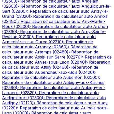
(
02600
)
›
Réparation de calculateur auto
Andelain
(
02800
)
›
Réparation de calculateur auto
Anguilcourt-le-
Sart
(
02800
)
›
Réparation de calculateur auto
Anizy-le-
Grand
(
02320
)
›
Réparation de calculateur auto
Annois
(
02480
)
›
Réparation de calculateur auto
Any-Martin-
Rieux
(
02500
)
›
Réparation de calculateur auto
Archon
(
02360
)
›
Réparation de calculateur auto
Arcy-Sainte-
Restitue
(
02130
)
›
Réparation de calculateur auto
Armentières-sur-Ourcq
(
02210
)
›
Réparation de
calculateur auto
Arrancy
(
02860
)
›
Réparation de
calculateur auto
Artemps
(
02480
)
›
Réparation de
calculateur auto
Assis-sur-Serre
(
02270
)
›
Réparation de
calculateur auto
Athies-sous-Laon
(
02840
)
›
Réparation
de calculateur auto
Attilly
(
02490
)
›
Réparation de
calculateur auto
Aubencheul-aux-Bois
(
02420
)
›
Réparation de calculateur auto
Aubenton
(
02500
)
›
Réparation de calculateur auto
Aubigny-aux-Kaisnes
(
02590
)
›
Réparation de calculateur auto
Aubigny-en-
Laonnois
(
02820
)
›
Réparation de calculateur auto
Audignicourt
(
02300
)
›
Réparation de calculateur auto
Audigny
(
02120
)
›
Réparation de calculateur auto
Augy
(
02220
)
›
Réparation de calculateur auto
Aulnois-sous-
Laon
(
02000
)
›
Réparation de calculateur auto