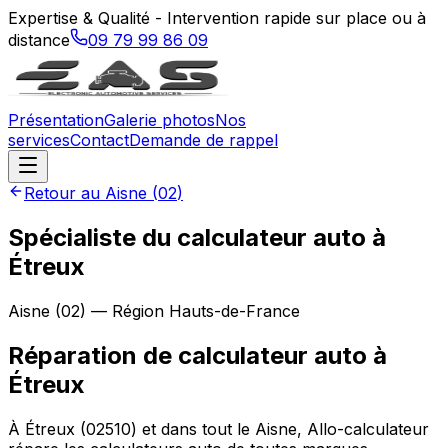
Expertise & Qualité - Intervention rapide sur place ou à
distance
09 79 99 86 09
Présentation
Galerie photos
Nos
services
Contact
Demande de rappel
Retour au
Aisne
(
02
)
Spécialiste du calculateur auto à
Étreux
Aisne
(
02
) — Région
Hauts-de-France
Réparation de calculateur auto
à
Étreux
À Étreux (02510) et dans tout le Aisne, Allo-calculateur