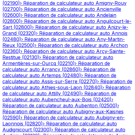
(
02190
)
›
Réparation de calculateur auto
Amigny-Rouy
(
02700
)
›
Réparation de calculateur auto
Ancienville
(
02600
)
›
Réparation de calculateur auto
Andelain
(
02800
)
›
Réparation de calculateur auto
Anguilcourt-le-
Sart
(
02800
)
›
Réparation de calculateur auto
Anizy-le-
Grand
(
02320
)
›
Réparation de calculateur auto
Annois
(
02480
)
›
Réparation de calculateur auto
Any-Martin-
Rieux
(
02500
)
›
Réparation de calculateur auto
Archon
(
02360
)
›
Réparation de calculateur auto
Arcy-Sainte-
Restitue
(
02130
)
›
Réparation de calculateur auto
Armentières-sur-Ourcq
(
02210
)
›
Réparation de
calculateur auto
Arrancy
(
02860
)
›
Réparation de
calculateur auto
Artemps
(
02480
)
›
Réparation de
calculateur auto
Assis-sur-Serre
(
02270
)
›
Réparation de
calculateur auto
Athies-sous-Laon
(
02840
)
›
Réparation
de calculateur auto
Attilly
(
02490
)
›
Réparation de
calculateur auto
Aubencheul-aux-Bois
(
02420
)
›
Réparation de calculateur auto
Aubenton
(
02500
)
›
Réparation de calculateur auto
Aubigny-aux-Kaisnes
(
02590
)
›
Réparation de calculateur auto
Aubigny-en-
Laonnois
(
02820
)
›
Réparation de calculateur auto
Audignicourt
(
02300
)
›
Réparation de calculateur auto