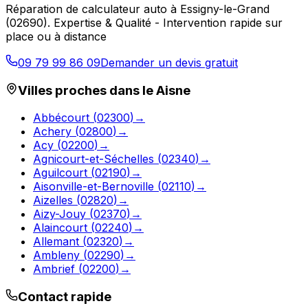
Réparation de calculateur auto
à
Essigny-le-Grand
(
02690
).
Expertise & Qualité - Intervention rapide sur
place ou à distance
09 79 99 86 09
Demander un devis gratuit
Villes proches dans le
Aisne
Abbécourt
(
02300
)
→
Achery
(
02800
)
→
Acy
(
02200
)
→
Agnicourt-et-Séchelles
(
02340
)
→
Aguilcourt
(
02190
)
→
Aisonville-et-Bernoville
(
02110
)
→
Aizelles
(
02820
)
→
Aizy-Jouy
(
02370
)
→
Alaincourt
(
02240
)
→
Allemant
(
02320
)
→
Ambleny
(
02290
)
→
Ambrief
(
02200
)
→
Contact rapide