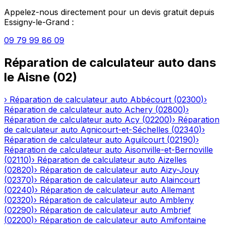
Appelez-nous directement pour un devis gratuit depuis
Essigny-le-Grand
:
09 79 99 86 09
Réparation de calculateur auto
dans
le
Aisne
(
02
)
›
Réparation de calculateur auto
Abbécourt
(
02300
)
›
Réparation de calculateur auto
Achery
(
02800
)
›
Réparation de calculateur auto
Acy
(
02200
)
›
Réparation
de calculateur auto
Agnicourt-et-Séchelles
(
02340
)
›
Réparation de calculateur auto
Aguilcourt
(
02190
)
›
Réparation de calculateur auto
Aisonville-et-Bernoville
(
02110
)
›
Réparation de calculateur auto
Aizelles
(
02820
)
›
Réparation de calculateur auto
Aizy-Jouy
(
02370
)
›
Réparation de calculateur auto
Alaincourt
(
02240
)
›
Réparation de calculateur auto
Allemant
(
02320
)
›
Réparation de calculateur auto
Ambleny
(
02290
)
›
Réparation de calculateur auto
Ambrief
(
02200
)
›
Réparation de calculateur auto
Amifontaine