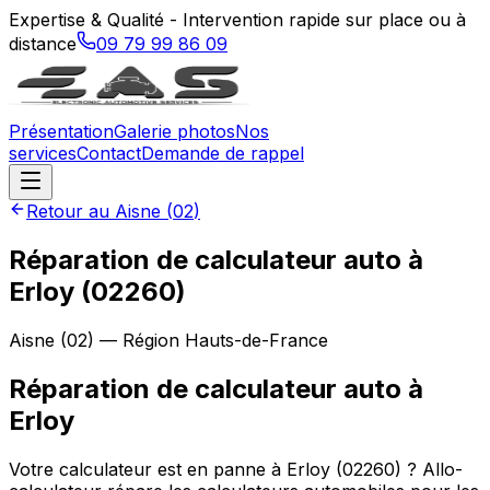
Expertise & Qualité - Intervention rapide sur place ou à
distance
09 79 99 86 09
Présentation
Galerie photos
Nos
services
Contact
Demande de rappel
Retour au
Aisne
(
02
)
Réparation de calculateur auto à
Erloy (02260)
Aisne
(
02
) — Région
Hauts-de-France
Réparation de calculateur auto
à
Erloy
Votre calculateur est en panne à Erloy (02260) ? Allo-