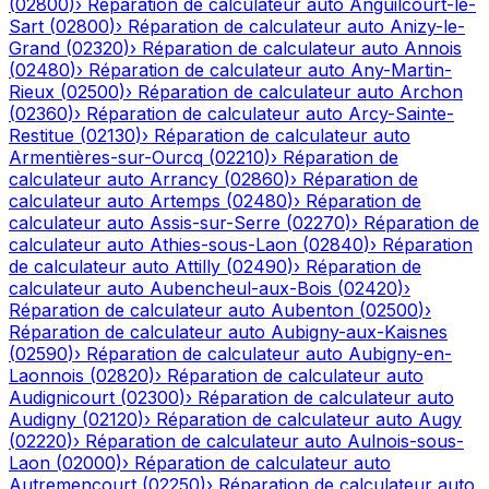
(
02800
)
›
Réparation de calculateur auto
Anguilcourt-le-
Sart
(
02800
)
›
Réparation de calculateur auto
Anizy-le-
Grand
(
02320
)
›
Réparation de calculateur auto
Annois
(
02480
)
›
Réparation de calculateur auto
Any-Martin-
Rieux
(
02500
)
›
Réparation de calculateur auto
Archon
(
02360
)
›
Réparation de calculateur auto
Arcy-Sainte-
Restitue
(
02130
)
›
Réparation de calculateur auto
Armentières-sur-Ourcq
(
02210
)
›
Réparation de
calculateur auto
Arrancy
(
02860
)
›
Réparation de
calculateur auto
Artemps
(
02480
)
›
Réparation de
calculateur auto
Assis-sur-Serre
(
02270
)
›
Réparation de
calculateur auto
Athies-sous-Laon
(
02840
)
›
Réparation
de calculateur auto
Attilly
(
02490
)
›
Réparation de
calculateur auto
Aubencheul-aux-Bois
(
02420
)
›
Réparation de calculateur auto
Aubenton
(
02500
)
›
Réparation de calculateur auto
Aubigny-aux-Kaisnes
(
02590
)
›
Réparation de calculateur auto
Aubigny-en-
Laonnois
(
02820
)
›
Réparation de calculateur auto
Audignicourt
(
02300
)
›
Réparation de calculateur auto
Audigny
(
02120
)
›
Réparation de calculateur auto
Augy
(
02220
)
›
Réparation de calculateur auto
Aulnois-sous-
Laon
(
02000
)
›
Réparation de calculateur auto
Autremencourt
(
02250
)
›
Réparation de calculateur auto