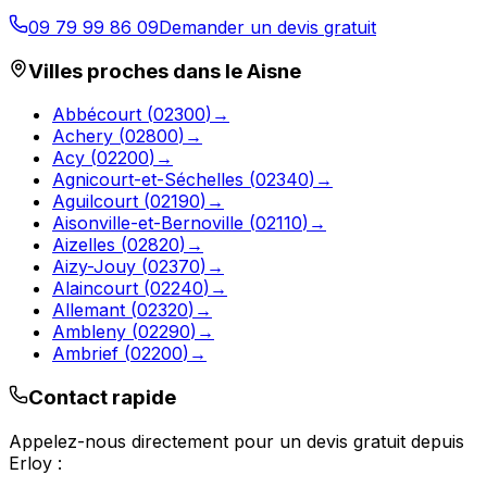
09 79 99 86 09
Demander un devis gratuit
Villes proches dans le
Aisne
Abbécourt
(
02300
)
→
Achery
(
02800
)
→
Acy
(
02200
)
→
Agnicourt-et-Séchelles
(
02340
)
→
Aguilcourt
(
02190
)
→
Aisonville-et-Bernoville
(
02110
)
→
Aizelles
(
02820
)
→
Aizy-Jouy
(
02370
)
→
Alaincourt
(
02240
)
→
Allemant
(
02320
)
→
Ambleny
(
02290
)
→
Ambrief
(
02200
)
→
Contact rapide
Appelez-nous directement pour un devis gratuit depuis
Erloy
: