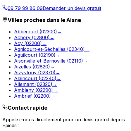
09 79 99 86 09
Demander un devis gratuit
Villes proches dans le
Aisne
Abbécourt
(
02300
)
→
Achery
(
02800
)
→
Acy
(
02200
)
→
Agnicourt-et-Séchelles
(
02340
)
→
Aguilcourt
(
02190
)
→
Aisonville-et-Bernoville
(
02110
)
→
Aizelles
(
02820
)
→
Aizy-Jouy
(
02370
)
→
Alaincourt
(
02240
)
→
Allemant
(
02320
)
→
Ambleny
(
02290
)
→
Ambrief
(
02200
)
→
Contact rapide
Appelez-nous directement pour un devis gratuit depuis
Épieds
: