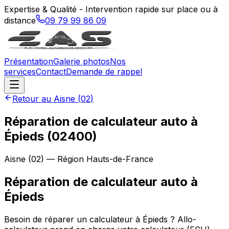
Expertise & Qualité - Intervention rapide sur place ou à
distance
09 79 99 86 09
Présentation
Galerie photos
Nos
services
Contact
Demande de rappel
Retour au
Aisne
(
02
)
Réparation de calculateur auto à
Épieds (02400)
Aisne
(
02
) — Région
Hauts-de-France
Réparation de calculateur auto
à
Épieds
Besoin de réparer un calculateur à Épieds ? Allo-