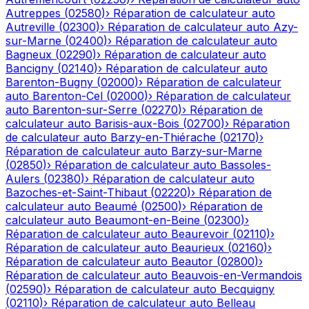
Autreppes
(
02580
)
›
Réparation de calculateur auto
Autreville
(
02300
)
›
Réparation de calculateur auto
Azy-
sur-Marne
(
02400
)
›
Réparation de calculateur auto
Bagneux
(
02290
)
›
Réparation de calculateur auto
Bancigny
(
02140
)
›
Réparation de calculateur auto
Barenton-Bugny
(
02000
)
›
Réparation de calculateur
auto
Barenton-Cel
(
02000
)
›
Réparation de calculateur
auto
Barenton-sur-Serre
(
02270
)
›
Réparation de
calculateur auto
Barisis-aux-Bois
(
02700
)
›
Réparation
de calculateur auto
Barzy-en-Thiérache
(
02170
)
›
Réparation de calculateur auto
Barzy-sur-Marne
(
02850
)
›
Réparation de calculateur auto
Bassoles-
Aulers
(
02380
)
›
Réparation de calculateur auto
Bazoches-et-Saint-Thibaut
(
02220
)
›
Réparation de
calculateur auto
Beaumé
(
02500
)
›
Réparation de
calculateur auto
Beaumont-en-Beine
(
02300
)
›
Réparation de calculateur auto
Beaurevoir
(
02110
)
›
Réparation de calculateur auto
Beaurieux
(
02160
)
›
Réparation de calculateur auto
Beautor
(
02800
)
›
Réparation de calculateur auto
Beauvois-en-Vermandois
(
02590
)
›
Réparation de calculateur auto
Becquigny
(
02110
)
›
Réparation de calculateur auto
Belleau