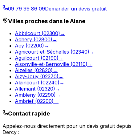
09 79 99 86 09
Demander un devis gratuit
Villes proches dans le
Aisne
Abbécourt
(
02300
)
→
Achery
(
02800
)
→
Acy
(
02200
)
→
Agnicourt-et-Séchelles
(
02340
)
→
Aguilcourt
(
02190
)
→
Aisonville-et-Bernoville
(
02110
)
→
Aizelles
(
02820
)
→
Aizy-Jouy
(
02370
)
→
Alaincourt
(
02240
)
→
Allemant
(
02320
)
→
Ambleny
(
02290
)
→
Ambrief
(
02200
)
→
Contact rapide
Appelez-nous directement pour un devis gratuit depuis
Dercy
: