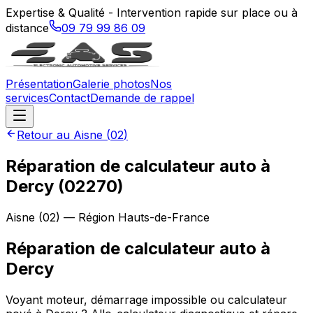
Expertise & Qualité - Intervention rapide sur place ou à
distance
09 79 99 86 09
Présentation
Galerie photos
Nos
services
Contact
Demande de rappel
Retour au
Aisne
(
02
)
Réparation de calculateur auto à
Dercy (02270)
Aisne
(
02
) — Région
Hauts-de-France
Réparation de calculateur auto
à
Dercy
Voyant moteur, démarrage impossible ou calculateur