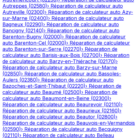
Autreppes
(
02580
)
›
Réparation de calculateur auto
Autreville
(
02300
)
›
Réparation de calculateur auto
Azy-
sur-Marne
(
02400
)
›
Réparation de calculateur auto
Bagneux
(
02290
)
›
Réparation de calculateur auto
Bancigny
(
02140
)
›
Réparation de calculateur auto
Barenton-Bugny
(
02000
)
›
Réparation de calculateur
auto
Barenton-Cel
(
02000
)
›
Réparation de calculateur
auto
Barenton-sur-Serre
(
02270
)
›
Réparation de
calculateur auto
Barisis-aux-Bois
(
02700
)
›
Réparation
de calculateur auto
Barzy-en-Thiérache
(
02170
)
›
Réparation de calculateur auto
Barzy-sur-Marne
(
02850
)
›
Réparation de calculateur auto
Bassoles-
Aulers
(
02380
)
›
Réparation de calculateur auto
Bazoches-et-Saint-Thibaut
(
02220
)
›
Réparation de
calculateur auto
Beaumé
(
02500
)
›
Réparation de
calculateur auto
Beaumont-en-Beine
(
02300
)
›
Réparation de calculateur auto
Beaurevoir
(
02110
)
›
Réparation de calculateur auto
Beaurieux
(
02160
)
›
Réparation de calculateur auto
Beautor
(
02800
)
›
Réparation de calculateur auto
Beauvois-en-Vermandois
(
02590
)
›
Réparation de calculateur auto
Becquigny
(
02110
)
›
Réparation de calculateur auto
Belleau