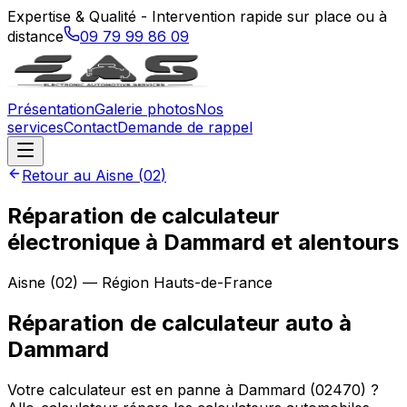
Expertise & Qualité - Intervention rapide sur place ou à
distance
09 79 99 86 09
Présentation
Galerie photos
Nos
services
Contact
Demande de rappel
Retour au
Aisne
(
02
)
Réparation de calculateur
électronique à Dammard et alentours
Aisne
(
02
) — Région
Hauts-de-France
Réparation de calculateur auto
à
Dammard
Votre calculateur est en panne à Dammard (02470) ?