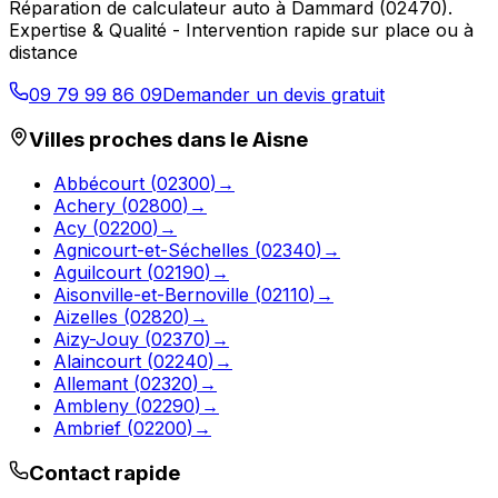
Réparation de calculateur auto
à
Dammard
(
02470
).
Expertise & Qualité - Intervention rapide sur place ou à
distance
09 79 99 86 09
Demander un devis gratuit
Villes proches dans le
Aisne
Abbécourt
(
02300
)
→
Achery
(
02800
)
→
Acy
(
02200
)
→
Agnicourt-et-Séchelles
(
02340
)
→
Aguilcourt
(
02190
)
→
Aisonville-et-Bernoville
(
02110
)
→
Aizelles
(
02820
)
→
Aizy-Jouy
(
02370
)
→
Alaincourt
(
02240
)
→
Allemant
(
02320
)
→
Ambleny
(
02290
)
→
Ambrief
(
02200
)
→
Contact rapide