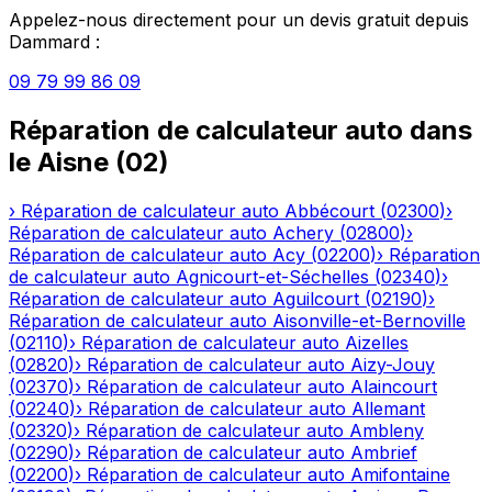
Appelez-nous directement pour un devis gratuit depuis
Dammard
:
09 79 99 86 09
Réparation de calculateur auto
dans
le
Aisne
(
02
)
›
Réparation de calculateur auto
Abbécourt
(
02300
)
›
Réparation de calculateur auto
Achery
(
02800
)
›
Réparation de calculateur auto
Acy
(
02200
)
›
Réparation
de calculateur auto
Agnicourt-et-Séchelles
(
02340
)
›
Réparation de calculateur auto
Aguilcourt
(
02190
)
›
Réparation de calculateur auto
Aisonville-et-Bernoville
(
02110
)
›
Réparation de calculateur auto
Aizelles
(
02820
)
›
Réparation de calculateur auto
Aizy-Jouy
(
02370
)
›
Réparation de calculateur auto
Alaincourt
(
02240
)
›
Réparation de calculateur auto
Allemant
(
02320
)
›
Réparation de calculateur auto
Ambleny
(
02290
)
›
Réparation de calculateur auto
Ambrief
(
02200
)
›
Réparation de calculateur auto
Amifontaine