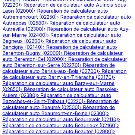
(
02220
)
›
Réparation de calculateur auto
Aulnois-sous-
Laon
(
02000
)
›
Réparation de calculateur auto
Autremencourt
(
02250
)
›
Réparation de calculateur auto
Autreppes
(
02580
)
›
Réparation de calculateur auto
Autreville
(
02300
)
›
Réparation de calculateur auto
Azy-
sur-Marne
(
02400
)
›
Réparation de calculateur auto
Bagneux
(
02290
)
›
Réparation de calculateur auto
Bancigny
(
02140
)
›
Réparation de calculateur auto
Barenton-Bugny
(
02000
)
›
Réparation de calculateur
auto
Barenton-Cel
(
02000
)
›
Réparation de calculateur
auto
Barenton-sur-Serre
(
02270
)
›
Réparation de
calculateur auto
Barisis-aux-Bois
(
02700
)
›
Réparation
de calculateur auto
Barzy-en-Thiérache
(
02170
)
›
Réparation de calculateur auto
Barzy-sur-Marne
(
02850
)
›
Réparation de calculateur auto
Bassoles-
Aulers
(
02380
)
›
Réparation de calculateur auto
Bazoches-et-Saint-Thibaut
(
02220
)
›
Réparation de
calculateur auto
Beaumé
(
02500
)
›
Réparation de
calculateur auto
Beaumont-en-Beine
(
02300
)
›
Réparation de calculateur auto
Beaurevoir
(
02110
)
›
Réparation de calculateur auto
Beaurieux
(
02160
)
›
Réparation de calculateur auto
Beautor
(
02800
)
›