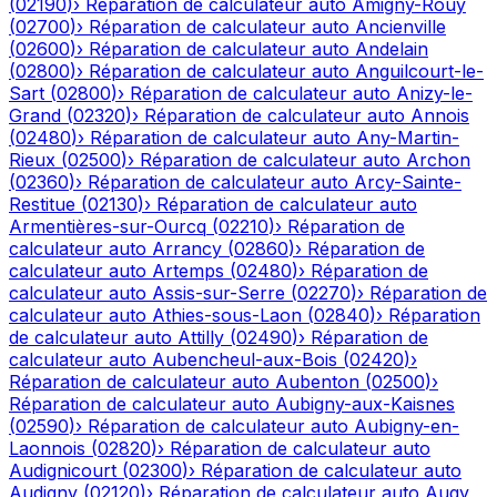
(
02190
)
›
Réparation de calculateur auto
Amigny-Rouy
(
02700
)
›
Réparation de calculateur auto
Ancienville
(
02600
)
›
Réparation de calculateur auto
Andelain
(
02800
)
›
Réparation de calculateur auto
Anguilcourt-le-
Sart
(
02800
)
›
Réparation de calculateur auto
Anizy-le-
Grand
(
02320
)
›
Réparation de calculateur auto
Annois
(
02480
)
›
Réparation de calculateur auto
Any-Martin-
Rieux
(
02500
)
›
Réparation de calculateur auto
Archon
(
02360
)
›
Réparation de calculateur auto
Arcy-Sainte-
Restitue
(
02130
)
›
Réparation de calculateur auto
Armentières-sur-Ourcq
(
02210
)
›
Réparation de
calculateur auto
Arrancy
(
02860
)
›
Réparation de
calculateur auto
Artemps
(
02480
)
›
Réparation de
calculateur auto
Assis-sur-Serre
(
02270
)
›
Réparation de
calculateur auto
Athies-sous-Laon
(
02840
)
›
Réparation
de calculateur auto
Attilly
(
02490
)
›
Réparation de
calculateur auto
Aubencheul-aux-Bois
(
02420
)
›
Réparation de calculateur auto
Aubenton
(
02500
)
›
Réparation de calculateur auto
Aubigny-aux-Kaisnes
(
02590
)
›
Réparation de calculateur auto
Aubigny-en-
Laonnois
(
02820
)
›
Réparation de calculateur auto
Audignicourt
(
02300
)
›
Réparation de calculateur auto
Audigny
(
02120
)
›
Réparation de calculateur auto
Augy