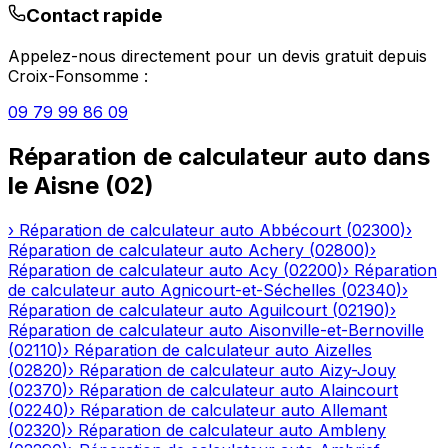
Contact rapide
Appelez-nous directement pour un devis gratuit depuis
Croix-Fonsomme
:
09 79 99 86 09
Réparation de calculateur auto
dans
le
Aisne
(
02
)
›
Réparation de calculateur auto
Abbécourt
(
02300
)
›
Réparation de calculateur auto
Achery
(
02800
)
›
Réparation de calculateur auto
Acy
(
02200
)
›
Réparation
de calculateur auto
Agnicourt-et-Séchelles
(
02340
)
›
Réparation de calculateur auto
Aguilcourt
(
02190
)
›
Réparation de calculateur auto
Aisonville-et-Bernoville
(
02110
)
›
Réparation de calculateur auto
Aizelles
(
02820
)
›
Réparation de calculateur auto
Aizy-Jouy
(
02370
)
›
Réparation de calculateur auto
Alaincourt
(
02240
)
›
Réparation de calculateur auto
Allemant
(
02320
)
›
Réparation de calculateur auto
Ambleny