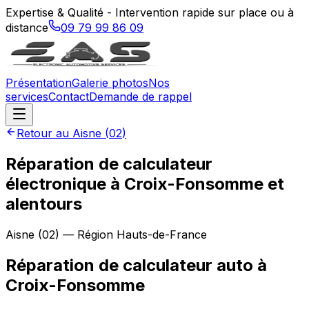
Expertise & Qualité - Intervention rapide sur place ou à
distance
09 79 99 86 09
Présentation
Galerie photos
Nos
services
Contact
Demande de rappel
Retour au
Aisne
(
02
)
Réparation de calculateur
électronique à Croix-Fonsomme et
alentours
Aisne
(
02
) — Région
Hauts-de-France
Réparation de calculateur auto
à
Croix-Fonsomme