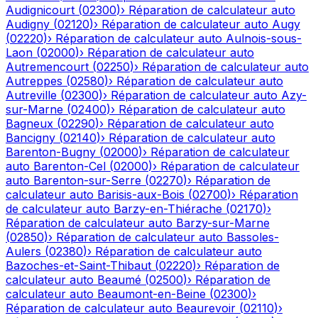
Audignicourt
(
02300
)
›
Réparation de calculateur auto
Audigny
(
02120
)
›
Réparation de calculateur auto
Augy
(
02220
)
›
Réparation de calculateur auto
Aulnois-sous-
Laon
(
02000
)
›
Réparation de calculateur auto
Autremencourt
(
02250
)
›
Réparation de calculateur auto
Autreppes
(
02580
)
›
Réparation de calculateur auto
Autreville
(
02300
)
›
Réparation de calculateur auto
Azy-
sur-Marne
(
02400
)
›
Réparation de calculateur auto
Bagneux
(
02290
)
›
Réparation de calculateur auto
Bancigny
(
02140
)
›
Réparation de calculateur auto
Barenton-Bugny
(
02000
)
›
Réparation de calculateur
auto
Barenton-Cel
(
02000
)
›
Réparation de calculateur
auto
Barenton-sur-Serre
(
02270
)
›
Réparation de
calculateur auto
Barisis-aux-Bois
(
02700
)
›
Réparation
de calculateur auto
Barzy-en-Thiérache
(
02170
)
›
Réparation de calculateur auto
Barzy-sur-Marne
(
02850
)
›
Réparation de calculateur auto
Bassoles-
Aulers
(
02380
)
›
Réparation de calculateur auto
Bazoches-et-Saint-Thibaut
(
02220
)
›
Réparation de
calculateur auto
Beaumé
(
02500
)
›
Réparation de
calculateur auto
Beaumont-en-Beine
(
02300
)
›
Réparation de calculateur auto
Beaurevoir
(
02110
)
›