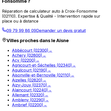
Fonsomme
?
Réparation de calculateur auto
à
Croix-Fonsomme
(
02110
).
Expertise & Qualité - Intervention rapide sur
place ou à distance
09 79 99 86 09
Demander un devis gratuit
Villes proches dans le
Aisne
Abbécourt
(
02300
)
→
Achery
(
02800
)
→
Acy
(
02200
)
→
Agnicourt-et-Séchelles
(
02340
)
→
Aguilcourt
(
02190
)
→
Aisonville-et-Bernoville
(
02110
)
→
Aizelles
(
02820
)
→
Aizy-Jouy
(
02370
)
→
Alaincourt
(
02240
)
→
Allemant
(
02320
)
→
Ambleny
(
02290
)
→
Ambrief
(
02200
)
→