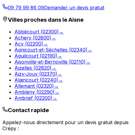
09 79 99 86 09
Demander un devis gratuit
Villes proches dans le
Aisne
Abbécourt
(
02300
)
→
Achery
(
02800
)
→
Acy
(
02200
)
→
Agnicourt-et-Séchelles
(
02340
)
→
Aguilcourt
(
02190
)
→
Aisonville-et-Bernoville
(
02110
)
→
Aizelles
(
02820
)
→
Aizy-Jouy
(
02370
)
→
Alaincourt
(
02240
)
→
Allemant
(
02320
)
→
Ambleny
(
02290
)
→
Ambrief
(
02200
)
→
Contact rapide
Appelez-nous directement pour un devis gratuit depuis
Crépy
: