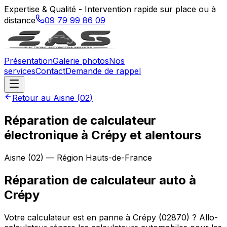
Expertise & Qualité - Intervention rapide sur place ou à
distance
09 79 99 86 09
Présentation
Galerie photos
Nos
services
Contact
Demande de rappel
Retour au
Aisne
(
02
)
Réparation de calculateur
électronique à Crépy et alentours
Aisne
(
02
) — Région
Hauts-de-France
Réparation de calculateur auto
à
Crépy
Votre calculateur est en panne à Crépy (02870) ? Allo-