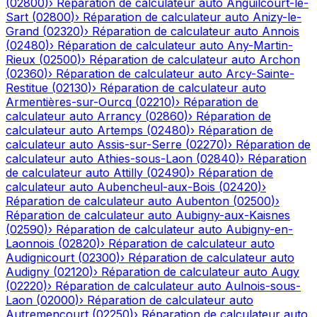
(
02800
)
›
Réparation de calculateur auto
Anguilcourt-le-
Sart
(
02800
)
›
Réparation de calculateur auto
Anizy-le-
Grand
(
02320
)
›
Réparation de calculateur auto
Annois
(
02480
)
›
Réparation de calculateur auto
Any-Martin-
Rieux
(
02500
)
›
Réparation de calculateur auto
Archon
(
02360
)
›
Réparation de calculateur auto
Arcy-Sainte-
Restitue
(
02130
)
›
Réparation de calculateur auto
Armentières-sur-Ourcq
(
02210
)
›
Réparation de
calculateur auto
Arrancy
(
02860
)
›
Réparation de
calculateur auto
Artemps
(
02480
)
›
Réparation de
calculateur auto
Assis-sur-Serre
(
02270
)
›
Réparation de
calculateur auto
Athies-sous-Laon
(
02840
)
›
Réparation
de calculateur auto
Attilly
(
02490
)
›
Réparation de
calculateur auto
Aubencheul-aux-Bois
(
02420
)
›
Réparation de calculateur auto
Aubenton
(
02500
)
›
Réparation de calculateur auto
Aubigny-aux-Kaisnes
(
02590
)
›
Réparation de calculateur auto
Aubigny-en-
Laonnois
(
02820
)
›
Réparation de calculateur auto
Audignicourt
(
02300
)
›
Réparation de calculateur auto
Audigny
(
02120
)
›
Réparation de calculateur auto
Augy
(
02220
)
›
Réparation de calculateur auto
Aulnois-sous-
Laon
(
02000
)
›
Réparation de calculateur auto
Autremencourt
(
02250
)
›
Réparation de calculateur auto