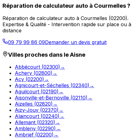
Réparation de calculateur auto
à
Courmelles
?
Réparation de calculateur auto
à
Courmelles
(
02200
).
Expertise & Qualité - Intervention rapide sur place ou à
distance
09 79 99 86 09
Demander un devis gratuit
Villes proches dans le
Aisne
Abbécourt
(
02300
)
→
Achery
(
02800
)
→
Acy
(
02200
)
→
Agnicourt-et-Séchelles
(
02340
)
→
Aguilcourt
(
02190
)
→
Aisonville-et-Bernoville
(
02110
)
→
Aizelles
(
02820
)
→
Aizy-Jouy
(
02370
)
→
Alaincourt
(
02240
)
→
Allemant
(
02320
)
→
Ambleny
(
02290
)
→
Ambrief
(
02200
)
→