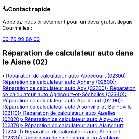
Contact rapide
Appelez-nous directement pour un devis gratuit depuis
Courmelles
:
09 79 99 86 09
Réparation de calculateur auto
dans
le
Aisne
(
02
)
›
Réparation de calculateur auto
Abbécourt
(
02300
)
›
Réparation de calculateur auto
Achery
(
02800
)
›
Réparation de calculateur auto
Acy
(
02200
)
›
Réparation
de calculateur auto
Agnicourt-et-Séchelles
(
02340
)
›
Réparation de calculateur auto
Aguilcourt
(
02190
)
›
Réparation de calculateur auto
Aisonville-et-Bernoville
(
02110
)
›
Réparation de calculateur auto
Aizelles
(
02820
)
›
Réparation de calculateur auto
Aizy-Jouy
(
02370
)
›
Réparation de calculateur auto
Alaincourt
(
02240
)
›
Réparation de calculateur auto
Allemant
(
02320
)
›
Réparation de calculateur auto
Ambleny