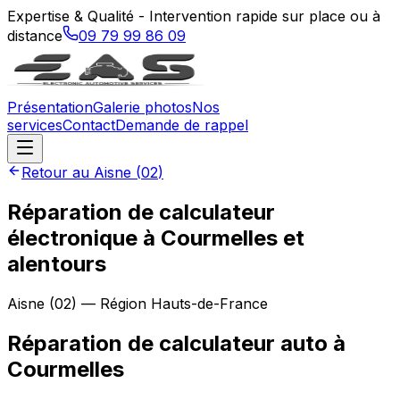
Expertise & Qualité - Intervention rapide sur place ou à
distance
09 79 99 86 09
Présentation
Galerie photos
Nos
services
Contact
Demande de rappel
Retour au
Aisne
(
02
)
Réparation de calculateur
électronique à Courmelles et
alentours
Aisne
(
02
) — Région
Hauts-de-France
Réparation de calculateur auto
à
Courmelles