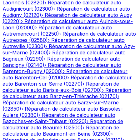
Laonnois
(
02820
)
›
Réparation de calculateur auto
Audignicourt
(
02300
)
›
Réparation de calculateur auto
Audigny
(
02120
)
›
Réparation de calculateur auto
Augy
(
02220
)
›
Réparation de calculateur auto
Aulnois-sous-
Laon
(
02000
)
›
Réparation de calculateur auto
Autremencourt
(
02250
)
›
Réparation de calculateur auto
Autreppes
(
02580
)
›
Réparation de calculateur auto
Autreville
(
02300
)
›
Réparation de calculateur auto
Azy-
sur-Marne
(
02400
)
›
Réparation de calculateur auto
Bagneux
(
02290
)
›
Réparation de calculateur auto
Bancigny
(
02140
)
›
Réparation de calculateur auto
Barenton-Bugny
(
02000
)
›
Réparation de calculateur
auto
Barenton-Cel
(
02000
)
›
Réparation de calculateur
auto
Barenton-sur-Serre
(
02270
)
›
Réparation de
calculateur auto
Barisis-aux-Bois
(
02700
)
›
Réparation
de calculateur auto
Barzy-en-Thiérache
(
02170
)
›
Réparation de calculateur auto
Barzy-sur-Marne
(
02850
)
›
Réparation de calculateur auto
Bassoles-
Aulers
(
02380
)
›
Réparation de calculateur auto
Bazoches-et-Saint-Thibaut
(
02220
)
›
Réparation de
calculateur auto
Beaumé
(
02500
)
›
Réparation de
calculateur auto
Beaumont-en-Beine
(
02300
)
›
Réparation de calculateur auto
Beaurevoir
(
02110
)
›