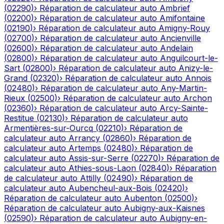
(
02290
)
›
Réparation de calculateur auto
Ambrief
(
02200
)
›
Réparation de calculateur auto
Amifontaine
(
02190
)
›
Réparation de calculateur auto
Amigny-Rouy
(
02700
)
›
Réparation de calculateur auto
Ancienville
(
02600
)
›
Réparation de calculateur auto
Andelain
(
02800
)
›
Réparation de calculateur auto
Anguilcourt-le-
Sart
(
02800
)
›
Réparation de calculateur auto
Anizy-le-
Grand
(
02320
)
›
Réparation de calculateur auto
Annois
(
02480
)
›
Réparation de calculateur auto
Any-Martin-
Rieux
(
02500
)
›
Réparation de calculateur auto
Archon
(
02360
)
›
Réparation de calculateur auto
Arcy-Sainte-
Restitue
(
02130
)
›
Réparation de calculateur auto
Armentières-sur-Ourcq
(
02210
)
›
Réparation de
calculateur auto
Arrancy
(
02860
)
›
Réparation de
calculateur auto
Artemps
(
02480
)
›
Réparation de
calculateur auto
Assis-sur-Serre
(
02270
)
›
Réparation de
calculateur auto
Athies-sous-Laon
(
02840
)
›
Réparation
de calculateur auto
Attilly
(
02490
)
›
Réparation de
calculateur auto
Aubencheul-aux-Bois
(
02420
)
›
Réparation de calculateur auto
Aubenton
(
02500
)
›
Réparation de calculateur auto
Aubigny-aux-Kaisnes
(
02590
)
›
Réparation de calculateur auto
Aubigny-en-