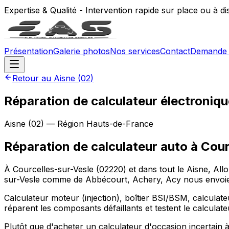
Expertise & Qualité - Intervention rapide sur place ou à d
Présentation
Galerie photos
Nos services
Contact
Demande 
Retour au
Aisne
(
02
)
Réparation de calculateur électroniqu
Aisne
(
02
) — Région
Hauts-de-France
Réparation de calculateur auto
à
Cour
À Courcelles-sur-Vesle (02220) et dans tout le Aisne, Allo
sur-Vesle comme de Abbécourt, Achery, Acy nous envoient
Calculateur moteur (injection), boîtier BSI/BSM, calculate
réparent les composants défaillants et testent le calculat
Plutôt que d'acheter un calculateur d'occasion incertain à