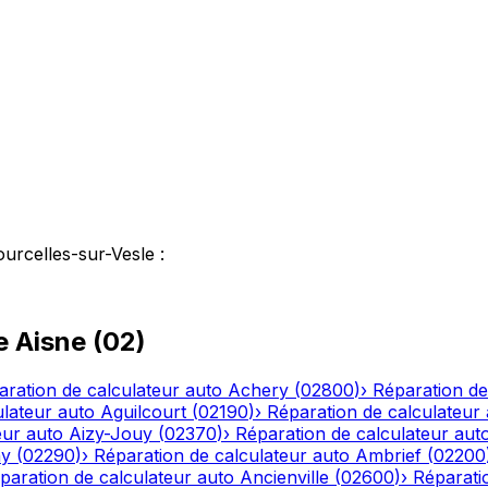
urcelles-sur-Vesle
:
le
Aisne
(
02
)
aration de calculateur auto
Achery
(
02800
)
›
Réparation de
ulateur auto
Aguilcourt
(
02190
)
›
Réparation de calculateur
eur auto
Aizy-Jouy
(
02370
)
›
Réparation de calculateur aut
ny
(
02290
)
›
Réparation de calculateur auto
Ambrief
(
02200
paration de calculateur auto
Ancienville
(
02600
)
›
Réparati