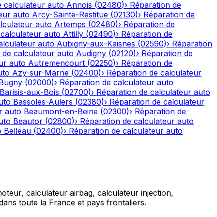
 calculateur auto
Annois
(
02480
)
›
Réparation de
eur auto
Arcy-Sainte-Restitue
(
02130
)
›
Réparation de
lculateur auto
Artemps
(
02480
)
›
Réparation de
calculateur auto
Attilly
(
02490
)
›
Réparation de
alculateur auto
Aubigny-aux-Kaisnes
(
02590
)
›
Réparation
 de calculateur auto
Audigny
(
02120
)
›
Réparation de
ur auto
Autremencourt
(
02250
)
›
Réparation de
uto
Azy-sur-Marne
(
02400
)
›
Réparation de calculateur
-Bugny
(
02000
)
›
Réparation de calculateur auto
Barisis-aux-Bois
(
02700
)
›
Réparation de calculateur auto
uto
Bassoles-Aulers
(
02380
)
›
Réparation de calculateur
r auto
Beaumont-en-Beine
(
02300
)
›
Réparation de
uto
Beautor
(
02800
)
›
Réparation de calculateur auto
o
Belleau
(
02400
)
›
Réparation de calculateur auto
teur, calculateur airbag, calculateur injection,
ans toute la France et pays frontaliers.