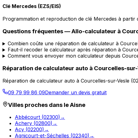
Clé Mercedes (EZS/EIS)
Programmation et reproduction de clé Mercedes à partir d
Questions fréquentes —
Allo-calculateur
à
Courc
Combien coûte une réparation de calculateur à Courcel
Faut-il recoder le calculateur après réparation à Courc
Comment vous envoyer mon calculateur depuis Courcel
Réparation de calculateur auto
à
Courcelles-sur
Réparation de calculateur auto
à
Courcelles-sur-Vesle
(
0
09 79 99 86 09
Demander un devis gratuit
Villes proches dans le
Aisne
Abbécourt
(
02300
)
→
Achery
(
02800
)
→
Acy
(
02200
)
→
Agnicourt-et-Séchelles
(
02340
)
→