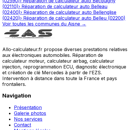
(
02590
)
›
Réparation de calculateur auto
Becquigny
(
02110
)
›
Réparation de calculateur auto
Belleau
(
02400
)
›
Réparation de calculateur auto
Bellenglise
(
02420
)
›
Réparation de calculateur auto
Belleu
(
02200
)
Voir toutes les communes du
Aisne
→
Allo-calculateur.fr propose diverses prestations relatives
aux électroniques automobiles. Réparation de
calculateur moteur, calculateur airbag, calculateur
injection, reprogrammation ECU, diagnostic électronique
et création de clé Mercedes à partir de l'EZS.
Intervention à distance dans toute la France et pays
frontaliers.
Navigation
Présentation
Galerie photos
Nos services
Contact