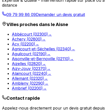
Expertise & Qualité - Intervention rapide sur place ou à
distance
09 79 99 86 09
Demander un devis gratuit
Villes proches dans le
Aisne
Abbécourt
(
02300
)
→
Achery
(
02800
)
→
Acy
(
02200
)
→
Agnicourt-et-Séchelles
(
02340
)
→
Aguilcourt
(
02190
)
→
Aisonville-et-Bernoville
(
02110
)
→
Aizelles
(
02820
)
→
Aizy-Jouy
(
02370
)
→
Alaincourt
(
02240
)
→
Allemant
(
02320
)
→
Ambleny
(
02290
)
→
Ambrief
(
02200
)
→
Contact rapide
Appelez-nous directement pour un devis gratuit depuis