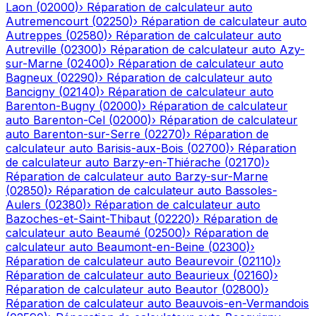
Laon
(
02000
)
›
Réparation de calculateur auto
Autremencourt
(
02250
)
›
Réparation de calculateur auto
Autreppes
(
02580
)
›
Réparation de calculateur auto
Autreville
(
02300
)
›
Réparation de calculateur auto
Azy-
sur-Marne
(
02400
)
›
Réparation de calculateur auto
Bagneux
(
02290
)
›
Réparation de calculateur auto
Bancigny
(
02140
)
›
Réparation de calculateur auto
Barenton-Bugny
(
02000
)
›
Réparation de calculateur
auto
Barenton-Cel
(
02000
)
›
Réparation de calculateur
auto
Barenton-sur-Serre
(
02270
)
›
Réparation de
calculateur auto
Barisis-aux-Bois
(
02700
)
›
Réparation
de calculateur auto
Barzy-en-Thiérache
(
02170
)
›
Réparation de calculateur auto
Barzy-sur-Marne
(
02850
)
›
Réparation de calculateur auto
Bassoles-
Aulers
(
02380
)
›
Réparation de calculateur auto
Bazoches-et-Saint-Thibaut
(
02220
)
›
Réparation de
calculateur auto
Beaumé
(
02500
)
›
Réparation de
calculateur auto
Beaumont-en-Beine
(
02300
)
›
Réparation de calculateur auto
Beaurevoir
(
02110
)
›
Réparation de calculateur auto
Beaurieux
(
02160
)
›
Réparation de calculateur auto
Beautor
(
02800
)
›
Réparation de calculateur auto
Beauvois-en-Vermandois