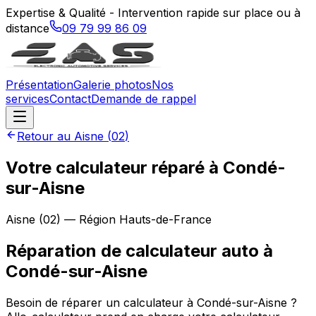
Expertise & Qualité - Intervention rapide sur place ou à
distance
09 79 99 86 09
Présentation
Galerie photos
Nos
services
Contact
Demande de rappel
Retour au
Aisne
(
02
)
Votre calculateur réparé à Condé-
sur-Aisne
Aisne
(
02
) — Région
Hauts-de-France
Réparation de calculateur auto
à
Condé-sur-Aisne
Besoin de réparer un calculateur à Condé-sur-Aisne ?