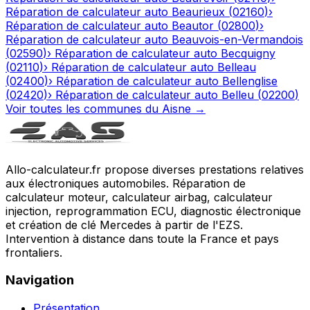
Réparation de calculateur auto
Beaurieux
(
02160
)
›
Réparation de calculateur auto
Beautor
(
02800
)
›
Réparation de calculateur auto
Beauvois-en-Vermandois
(
02590
)
›
Réparation de calculateur auto
Becquigny
(
02110
)
›
Réparation de calculateur auto
Belleau
(
02400
)
›
Réparation de calculateur auto
Bellenglise
(
02420
)
›
Réparation de calculateur auto
Belleu
(
02200
)
Voir toutes les communes du
Aisne
→
Allo-calculateur.fr propose diverses prestations relatives
aux électroniques automobiles. Réparation de
calculateur moteur, calculateur airbag, calculateur
injection, reprogrammation ECU, diagnostic électronique
et création de clé Mercedes à partir de l'EZS.
Intervention à distance dans toute la France et pays
frontaliers.
Navigation
Présentation