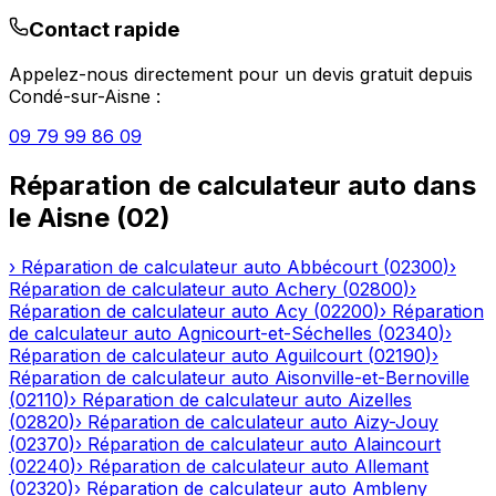
Contact rapide
Appelez-nous directement pour un devis gratuit depuis
Condé-sur-Aisne
:
09 79 99 86 09
Réparation de calculateur auto
dans
le
Aisne
(
02
)
›
Réparation de calculateur auto
Abbécourt
(
02300
)
›
Réparation de calculateur auto
Achery
(
02800
)
›
Réparation de calculateur auto
Acy
(
02200
)
›
Réparation
de calculateur auto
Agnicourt-et-Séchelles
(
02340
)
›
Réparation de calculateur auto
Aguilcourt
(
02190
)
›
Réparation de calculateur auto
Aisonville-et-Bernoville
(
02110
)
›
Réparation de calculateur auto
Aizelles
(
02820
)
›
Réparation de calculateur auto
Aizy-Jouy
(
02370
)
›
Réparation de calculateur auto
Alaincourt
(
02240
)
›
Réparation de calculateur auto
Allemant
(
02320
)
›
Réparation de calculateur auto
Ambleny