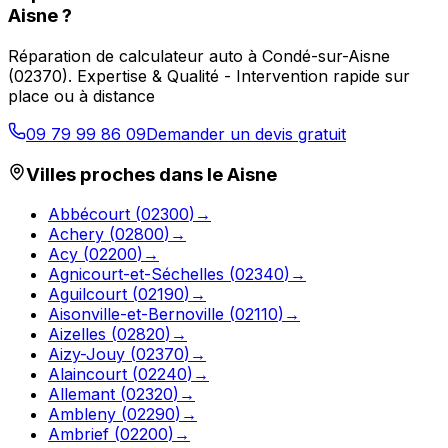
Aisne
?
Réparation de calculateur auto
à
Condé-sur-Aisne
(
02370
).
Expertise & Qualité - Intervention rapide sur
place ou à distance
09 79 99 86 09
Demander un devis gratuit
Villes proches dans le
Aisne
Abbécourt
(
02300
)
→
Achery
(
02800
)
→
Acy
(
02200
)
→
Agnicourt-et-Séchelles
(
02340
)
→
Aguilcourt
(
02190
)
→
Aisonville-et-Bernoville
(
02110
)
→
Aizelles
(
02820
)
→
Aizy-Jouy
(
02370
)
→
Alaincourt
(
02240
)
→
Allemant
(
02320
)
→
Ambleny
(
02290
)
→
Ambrief
(
02200
)
→