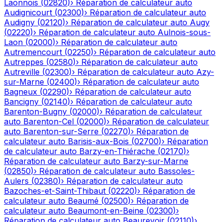
Laonnois
(
02820
)
›
Réparation de calculateur auto
Audignicourt
(
02300
)
›
Réparation de calculateur auto
Audigny
(
02120
)
›
Réparation de calculateur auto
Augy
(
02220
)
›
Réparation de calculateur auto
Aulnois-sous-
Laon
(
02000
)
›
Réparation de calculateur auto
Autremencourt
(
02250
)
›
Réparation de calculateur auto
Autreppes
(
02580
)
›
Réparation de calculateur auto
Autreville
(
02300
)
›
Réparation de calculateur auto
Azy-
sur-Marne
(
02400
)
›
Réparation de calculateur auto
Bagneux
(
02290
)
›
Réparation de calculateur auto
Bancigny
(
02140
)
›
Réparation de calculateur auto
Barenton-Bugny
(
02000
)
›
Réparation de calculateur
auto
Barenton-Cel
(
02000
)
›
Réparation de calculateur
auto
Barenton-sur-Serre
(
02270
)
›
Réparation de
calculateur auto
Barisis-aux-Bois
(
02700
)
›
Réparation
de calculateur auto
Barzy-en-Thiérache
(
02170
)
›
Réparation de calculateur auto
Barzy-sur-Marne
(
02850
)
›
Réparation de calculateur auto
Bassoles-
Aulers
(
02380
)
›
Réparation de calculateur auto
Bazoches-et-Saint-Thibaut
(
02220
)
›
Réparation de
calculateur auto
Beaumé
(
02500
)
›
Réparation de
calculateur auto
Beaumont-en-Beine
(
02300
)
›
Réparation de calculateur auto
Beaurevoir
(
02110
)
›