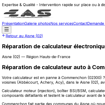
Expertise & Qualité - Intervention rapide sur place ou à d
Présentation
Galerie photos
Nos services
Contact
Demande 
Retour au
Aisne
(
02
)
Réparation de calculateur électroni
Aisne
(
02
) — Région
Hauts-de-France
Réparation de calculateur auto
à
Com
Votre calculateur est en panne à Commenchon (02300) ?
voisines (Abbécourt, Achery, Acy), dans le Aisne (02), av
Calculateur moteur (injection), boîtier BSI/BSM, calculat
composants défaillants et testent le calculateur avant de 
Commenchon fait partie des communes du Aisne où nous t