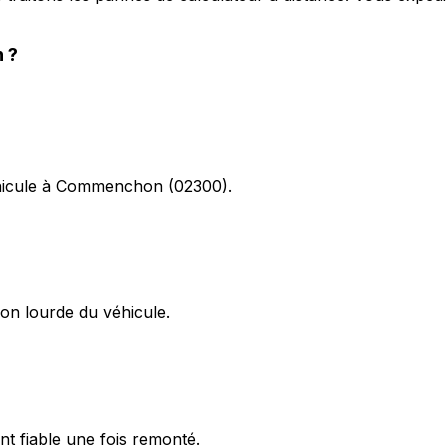
n
?
véhicule à Commenchon (02300).
on lourde du véhicule.
t fiable une fois remonté.