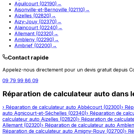
Aguilcourt
(
02190
)
→
Aisonville-et-Bernoville
(
02110
)
→
Aizelles
(
02820
)
→
Aizy-Jouy
(
02370
)
→
Alaincourt
(
02240
)
→
Allemant
(
02320
)
→
Ambleny
(
02290
)
→
Ambrief
(
02200
)
→
Contact rapide
Appelez-nous directement pour un devis gratuit depuis
C
09 79 99 86 09
Réparation de calculateur auto
dans 
›
Réparation de calculateur auto
Abbécourt
(
02300
)
›
Rép
auto
Agnicourt-et-Séchelles
(
02340
)
›
Réparation de calc
calculateur auto
Aizelles
(
02820
)
›
Réparation de calculat
Allemant
(
02320
)
›
Réparation de calculateur auto
Amble
Réparation de calculateur auto
Amigny-Rouy
(
02700
)
›
Ré