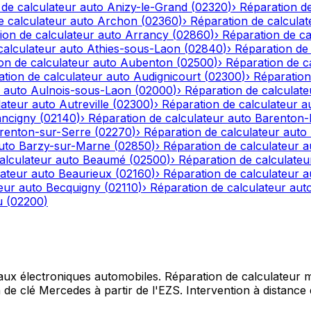
 de calculateur auto
Anizy-le-Grand
(
02320
)
›
Réparation de
e calculateur auto
Archon
(
02360
)
›
Réparation de calculat
ion de calculateur auto
Arrancy
(
02860
)
›
Réparation de ca
calculateur auto
Athies-sous-Laon
(
02840
)
›
Réparation de 
on de calculateur auto
Aubenton
(
02500
)
›
Réparation de c
tion de calculateur auto
Audignicourt
(
02300
)
›
Réparation
 auto
Aulnois-sous-Laon
(
02000
)
›
Réparation de calculate
lateur auto
Autreville
(
02300
)
›
Réparation de calculateur a
ncigny
(
02140
)
›
Réparation de calculateur auto
Barenton
renton-sur-Serre
(
02270
)
›
Réparation de calculateur auto
uto
Barzy-sur-Marne
(
02850
)
›
Réparation de calculateur a
alculateur auto
Beaumé
(
02500
)
›
Réparation de calculateu
lateur auto
Beaurieux
(
02160
)
›
Réparation de calculateur a
eur auto
Becquigny
(
02110
)
›
Réparation de calculateur aut
u
(
02200
)
 aux électroniques automobiles. Réparation de calculateur mo
e clé Mercedes à partir de l'EZS. Intervention à distance d