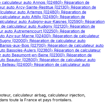
 calculateur auto
Annois
(
02480
)
›
Réparation de
eur auto
Arcy-Sainte-Restitue
(
02130
)
›
Réparation de
lculateur auto
Artemps
(
02480
)
›
Réparation de
calculateur auto
Attilly
(
02490
)
›
Réparation de
alculateur auto
Aubigny-aux-Kaisnes
(
02590
)
›
Réparation
 de calculateur auto
Audigny
(
02120
)
›
Réparation de
ur auto
Autremencourt
(
02250
)
›
Réparation de
uto
Azy-sur-Marne
(
02400
)
›
Réparation de calculateur
-Bugny
(
02000
)
›
Réparation de calculateur auto
Barisis-aux-Bois
(
02700
)
›
Réparation de calculateur auto
uto
Bassoles-Aulers
(
02380
)
›
Réparation de calculateur
r auto
Beaumont-en-Beine
(
02300
)
›
Réparation de
uto
Beautor
(
02800
)
›
Réparation de calculateur auto
o
Belleau
(
02400
)
›
Réparation de calculateur auto
teur, calculateur airbag, calculateur injection,
ans toute la France et pays frontaliers.