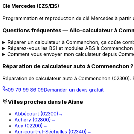
Clé Mercedes (EZS/EIS)
Programmation et reproduction de clé Mercedes à partir d
Questions fréquentes —
Allo-calculateur
à
Comm
Réparer un calculateur à Commenchon, ça coûte comb
Réparez-vous les BSI et modules ABS à Commenchon
Comment vous envoyer mon calculateur depuis Comm
Réparation de calculateur auto
à
Commenchon
?
Réparation de calculateur auto
à
Commenchon
(
02300
).
09 79 99 86 09
Demander un devis gratuit
Villes proches dans le
Aisne
Abbécourt
(
02300
)
→
Achery
(
02800
)
→
Acy
(
02200
)
→
Agnicourt-et-Séchelles
(
02340
)
→