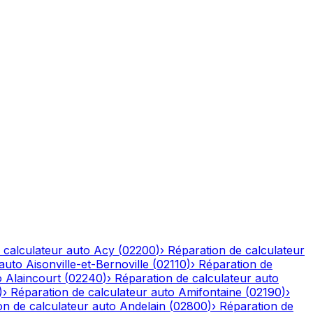
 calculateur auto
Acy
(
02200
)
›
Réparation de calculateur
 auto
Aisonville-et-Bernoville
(
02110
)
›
Réparation de
o
Alaincourt
(
02240
)
›
Réparation de calculateur auto
)
›
Réparation de calculateur auto
Amifontaine
(
02190
)
›
on de calculateur auto
Andelain
(
02800
)
›
Réparation de