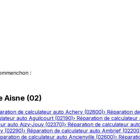
ommenchon
:
le
Aisne
(
02
)
aration de calculateur auto
Achery
(
02800
)
›
Réparation de
ulateur auto
Aguilcourt
(
02190
)
›
Réparation de calculateur
eur auto
Aizy-Jouy
(
02370
)
›
Réparation de calculateur aut
ny
(
02290
)
›
Réparation de calculateur auto
Ambrief
(
02200
paration de calculateur auto
Ancienville
(
02600
)
›
Réparati