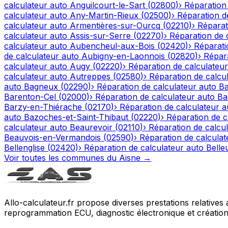
calculateur auto
Anguilcourt-le-Sart
(
02800
)
›
Réparation
calculateur auto
Any-Martin-Rieux
(
02500
)
›
Réparation d
calculateur auto
Armentières-sur-Ourcq
(
02210
)
›
Réparat
calculateur auto
Assis-sur-Serre
(
02270
)
›
Réparation de 
calculateur auto
Aubencheul-aux-Bois
(
02420
)
›
Réparati
de calculateur auto
Aubigny-en-Laonnois
(
02820
)
›
Répara
calculateur auto
Augy
(
02220
)
›
Réparation de calculateur
calculateur auto
Autreppes
(
02580
)
›
Réparation de calcu
auto
Bagneux
(
02290
)
›
Réparation de calculateur auto
Ba
Barenton-Cel
(
02000
)
›
Réparation de calculateur auto
Ba
Barzy-en-Thiérache
(
02170
)
›
Réparation de calculateur a
auto
Bazoches-et-Saint-Thibaut
(
02220
)
›
Réparation de c
calculateur auto
Beaurevoir
(
02110
)
›
Réparation de calcu
Beauvois-en-Vermandois
(
02590
)
›
Réparation de calculat
Bellenglise
(
02420
)
›
Réparation de calculateur auto
Belle
Voir toutes les communes du
Aisne
→
Allo-calculateur.fr propose diverses prestations relatives
reprogrammation ECU, diagnostic électronique et création d