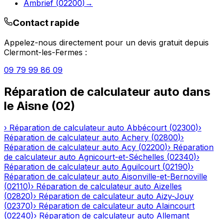
Ambrief
(
02200
)
→
Contact rapide
Appelez-nous directement pour un devis gratuit depuis
Clermont-les-Fermes
:
09 79 99 86 09
Réparation de calculateur auto
dans
le
Aisne
(
02
)
›
Réparation de calculateur auto
Abbécourt
(
02300
)
›
Réparation de calculateur auto
Achery
(
02800
)
›
Réparation de calculateur auto
Acy
(
02200
)
›
Réparation
de calculateur auto
Agnicourt-et-Séchelles
(
02340
)
›
Réparation de calculateur auto
Aguilcourt
(
02190
)
›
Réparation de calculateur auto
Aisonville-et-Bernoville
(
02110
)
›
Réparation de calculateur auto
Aizelles
(
02820
)
›
Réparation de calculateur auto
Aizy-Jouy
(
02370
)
›
Réparation de calculateur auto
Alaincourt
(
02240
)
›
Réparation de calculateur auto
Allemant