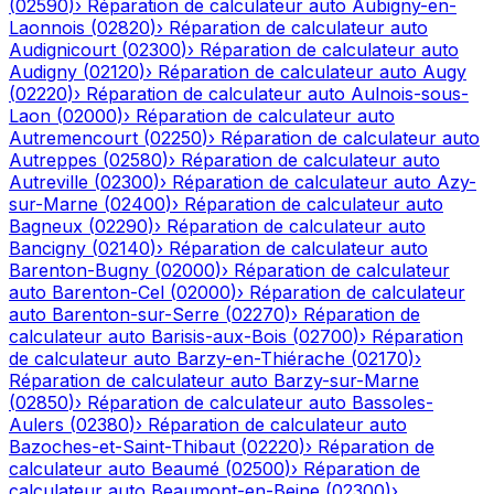
(
02590
)
›
Réparation de calculateur auto
Aubigny-en-
Laonnois
(
02820
)
›
Réparation de calculateur auto
Audignicourt
(
02300
)
›
Réparation de calculateur auto
Audigny
(
02120
)
›
Réparation de calculateur auto
Augy
(
02220
)
›
Réparation de calculateur auto
Aulnois-sous-
Laon
(
02000
)
›
Réparation de calculateur auto
Autremencourt
(
02250
)
›
Réparation de calculateur auto
Autreppes
(
02580
)
›
Réparation de calculateur auto
Autreville
(
02300
)
›
Réparation de calculateur auto
Azy-
sur-Marne
(
02400
)
›
Réparation de calculateur auto
Bagneux
(
02290
)
›
Réparation de calculateur auto
Bancigny
(
02140
)
›
Réparation de calculateur auto
Barenton-Bugny
(
02000
)
›
Réparation de calculateur
auto
Barenton-Cel
(
02000
)
›
Réparation de calculateur
auto
Barenton-sur-Serre
(
02270
)
›
Réparation de
calculateur auto
Barisis-aux-Bois
(
02700
)
›
Réparation
de calculateur auto
Barzy-en-Thiérache
(
02170
)
›
Réparation de calculateur auto
Barzy-sur-Marne
(
02850
)
›
Réparation de calculateur auto
Bassoles-
Aulers
(
02380
)
›
Réparation de calculateur auto
Bazoches-et-Saint-Thibaut
(
02220
)
›
Réparation de
calculateur auto
Beaumé
(
02500
)
›
Réparation de
calculateur auto
Beaumont-en-Beine
(
02300
)
›