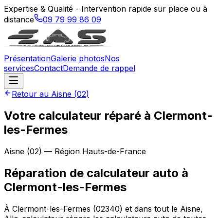
Expertise & Qualité - Intervention rapide sur place ou à
distance
09 79 99 86 09
Présentation
Galerie photos
Nos
services
Contact
Demande de rappel
Retour au
Aisne
(
02
)
Votre calculateur réparé à Clermont-
les-Fermes
Aisne
(
02
) — Région
Hauts-de-France
Réparation de calculateur auto
à
Clermont-les-Fermes
À Clermont-les-Fermes (02340) et dans tout le Aisne,