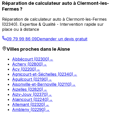
Réparation de calculateur auto
à
Clermont-les-
Fermes
?
Réparation de calculateur auto
à
Clermont-les-Fermes
(
02340
).
Expertise & Qualité - Intervention rapide sur
place ou à distance
09 79 99 86 09
Demander un devis gratuit
Villes proches dans le
Aisne
Abbécourt
(
02300
)
→
Achery
(
02800
)
→
Acy
(
02200
)
→
Agnicourt-et-Séchelles
(
02340
)
→
Aguilcourt
(
02190
)
→
Aisonville-et-Bernoville
(
02110
)
→
Aizelles
(
02820
)
→
Aizy-Jouy
(
02370
)
→
Alaincourt
(
02240
)
→
Allemant
(
02320
)
→
Ambleny
(
02290
)
→