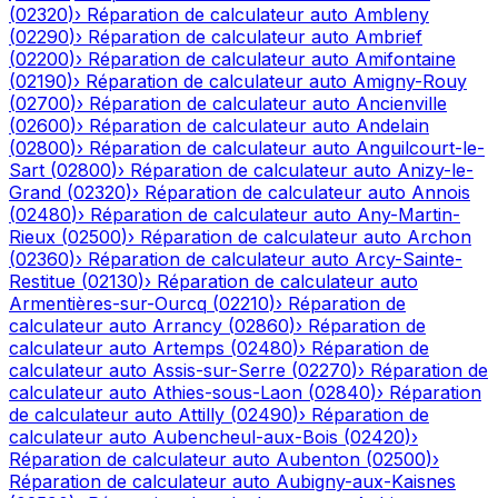
(
02320
)
›
Réparation de calculateur auto
Ambleny
(
02290
)
›
Réparation de calculateur auto
Ambrief
(
02200
)
›
Réparation de calculateur auto
Amifontaine
(
02190
)
›
Réparation de calculateur auto
Amigny-Rouy
(
02700
)
›
Réparation de calculateur auto
Ancienville
(
02600
)
›
Réparation de calculateur auto
Andelain
(
02800
)
›
Réparation de calculateur auto
Anguilcourt-le-
Sart
(
02800
)
›
Réparation de calculateur auto
Anizy-le-
Grand
(
02320
)
›
Réparation de calculateur auto
Annois
(
02480
)
›
Réparation de calculateur auto
Any-Martin-
Rieux
(
02500
)
›
Réparation de calculateur auto
Archon
(
02360
)
›
Réparation de calculateur auto
Arcy-Sainte-
Restitue
(
02130
)
›
Réparation de calculateur auto
Armentières-sur-Ourcq
(
02210
)
›
Réparation de
calculateur auto
Arrancy
(
02860
)
›
Réparation de
calculateur auto
Artemps
(
02480
)
›
Réparation de
calculateur auto
Assis-sur-Serre
(
02270
)
›
Réparation de
calculateur auto
Athies-sous-Laon
(
02840
)
›
Réparation
de calculateur auto
Attilly
(
02490
)
›
Réparation de
calculateur auto
Aubencheul-aux-Bois
(
02420
)
›
Réparation de calculateur auto
Aubenton
(
02500
)
›
Réparation de calculateur auto
Aubigny-aux-Kaisnes