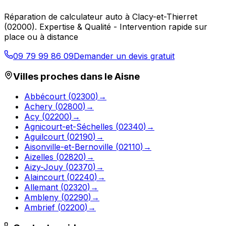
Réparation de calculateur auto
à
Clacy-et-Thierret
(
02000
).
Expertise & Qualité - Intervention rapide sur
place ou à distance
09 79 99 86 09
Demander un devis gratuit
Villes proches dans le
Aisne
Abbécourt
(
02300
)
→
Achery
(
02800
)
→
Acy
(
02200
)
→
Agnicourt-et-Séchelles
(
02340
)
→
Aguilcourt
(
02190
)
→
Aisonville-et-Bernoville
(
02110
)
→
Aizelles
(
02820
)
→
Aizy-Jouy
(
02370
)
→
Alaincourt
(
02240
)
→
Allemant
(
02320
)
→
Ambleny
(
02290
)
→
Ambrief
(
02200
)
→