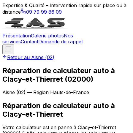
Expertise & Qualité - Intervention rapide sur place ou à
distance
09 79 99 86 09
Présentation
Galerie photos
Nos
services
Contact
Demande de rappel
Retour au
Aisne
(
02
)
Réparation de calculateur auto à
Clacy-et-Thierret (02000)
Aisne
(
02
) — Région
Hauts-de-France
Réparation de calculateur auto
à
Clacy-et-Thierret
Votre calculateur est en panne à Clacy-et-Thierret