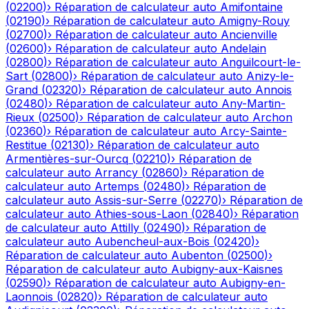
(
02200
)
›
Réparation de calculateur auto
Amifontaine
(
02190
)
›
Réparation de calculateur auto
Amigny-Rouy
(
02700
)
›
Réparation de calculateur auto
Ancienville
(
02600
)
›
Réparation de calculateur auto
Andelain
(
02800
)
›
Réparation de calculateur auto
Anguilcourt-le-
Sart
(
02800
)
›
Réparation de calculateur auto
Anizy-le-
Grand
(
02320
)
›
Réparation de calculateur auto
Annois
(
02480
)
›
Réparation de calculateur auto
Any-Martin-
Rieux
(
02500
)
›
Réparation de calculateur auto
Archon
(
02360
)
›
Réparation de calculateur auto
Arcy-Sainte-
Restitue
(
02130
)
›
Réparation de calculateur auto
Armentières-sur-Ourcq
(
02210
)
›
Réparation de
calculateur auto
Arrancy
(
02860
)
›
Réparation de
calculateur auto
Artemps
(
02480
)
›
Réparation de
calculateur auto
Assis-sur-Serre
(
02270
)
›
Réparation de
calculateur auto
Athies-sous-Laon
(
02840
)
›
Réparation
de calculateur auto
Attilly
(
02490
)
›
Réparation de
calculateur auto
Aubencheul-aux-Bois
(
02420
)
›
Réparation de calculateur auto
Aubenton
(
02500
)
›
Réparation de calculateur auto
Aubigny-aux-Kaisnes
(
02590
)
›
Réparation de calculateur auto
Aubigny-en-
Laonnois
(
02820
)
›
Réparation de calculateur auto