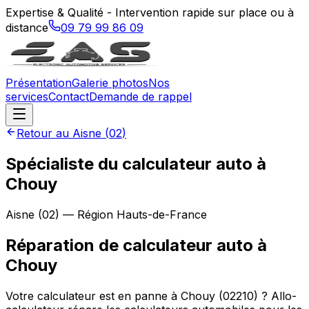
Expertise & Qualité - Intervention rapide sur place ou à
distance
09 79 99 86 09
Présentation
Galerie photos
Nos
services
Contact
Demande de rappel
Retour au
Aisne
(
02
)
Spécialiste du calculateur auto à
Chouy
Aisne
(
02
) — Région
Hauts-de-France
Réparation de calculateur auto
à
Chouy
Votre calculateur est en panne à Chouy (02210) ? Allo-