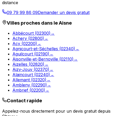
distance
09 79 99 86 09
Demander un devis gratuit
Villes proches dans le
Aisne
Abbécourt
(
02300
)
→
Achery
(
02800
)
→
Acy
(
02200
)
→
Agnicourt-et-Séchelles
(
02340
)
→
Aguilcourt
(
02190
)
→
Aisonville-et-Bernoville
(
02110
)
→
Aizelles
(
02820
)
→
Aizy-Jouy
(
02370
)
→
Alaincourt
(
02240
)
→
Allemant
(
02320
)
→
Ambleny
(
02290
)
→
Ambrief
(
02200
)
→
Contact rapide
Appelez-nous directement pour un devis gratuit depuis