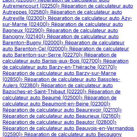
Autremencourt
(
02250
)
›
Réparation de calculateur auto
Autreppes
(
02580
)
›
Réparation de calculateur auto
Autreville
(
02300
)
›
Réparation de calculateur auto
Azy-
sur-Marne
(
02400
)
›
Réparation de calculateur auto
Bagneux
(
02290
)
›
Réparation de calculateur auto
Bancigny
(
02140
)
›
Réparation de calculateur auto
Barenton-Bugny
(
02000
)
›
Réparation de calculateur
auto
Barenton-Cel
(
02000
)
›
Réparation de calculateur
auto
Barenton-sur-Serre
(
02270
)
›
Réparation de
calculateur auto
Barisis-aux-Bois
(
02700
)
›
Réparation
de calculateur auto
Barzy-en-Thiérache
(
02170
)
›
Réparation de calculateur auto
Barzy-sur-Marne
(
02850
)
›
Réparation de calculateur auto
Bassoles-
Aulers
(
02380
)
›
Réparation de calculateur auto
Bazoches-et-Saint-Thibaut
(
02220
)
›
Réparation de
calculateur auto
Beaumé
(
02500
)
›
Réparation de
calculateur auto
Beaumont-en-Beine
(
02300
)
›
Réparation de calculateur auto
Beaurevoir
(
02110
)
›
Réparation de calculateur auto
Beaurieux
(
02160
)
›
Réparation de calculateur auto
Beautor
(
02800
)
›
Réparation de calculateur auto
Beauvois-en-Vermandois
(
02590
)
›
Réparation de calculateur auto
Becquigny