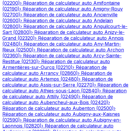
(
02200
)
›
Réparation de calculateur auto
Amifontaine
(
02190
)
›
Réparation de calculateur auto
Amigny-Rouy
(
02700
)
›
Réparation de calculateur auto
Ancienville
(
02600
)
›
Réparation de calculateur auto
Andelain
(
02800
)
›
Réparation de calculateur auto
Anguilcourt-le-
Sart
(
02800
)
›
Réparation de calculateur auto
Anizy-le-
Grand
(
02320
)
›
Réparation de calculateur auto
Annois
(
02480
)
›
Réparation de calculateur auto
Any-Martin-
Rieux
(
02500
)
›
Réparation de calculateur auto
Archon
(
02360
)
›
Réparation de calculateur auto
Arcy-Sainte-
Restitue
(
02130
)
›
Réparation de calculateur auto
Armentières-sur-Ourcq
(
02210
)
›
Réparation de
calculateur auto
Arrancy
(
02860
)
›
Réparation de
calculateur auto
Artemps
(
02480
)
›
Réparation de
calculateur auto
Assis-sur-Serre
(
02270
)
›
Réparation de
calculateur auto
Athies-sous-Laon
(
02840
)
›
Réparation
de calculateur auto
Attilly
(
02490
)
›
Réparation de
calculateur auto
Aubencheul-aux-Bois
(
02420
)
›
Réparation de calculateur auto
Aubenton
(
02500
)
›
Réparation de calculateur auto
Aubigny-aux-Kaisnes
(
02590
)
›
Réparation de calculateur auto
Aubigny-en-
Laonnois
(
02820
)
›
Réparation de calculateur auto