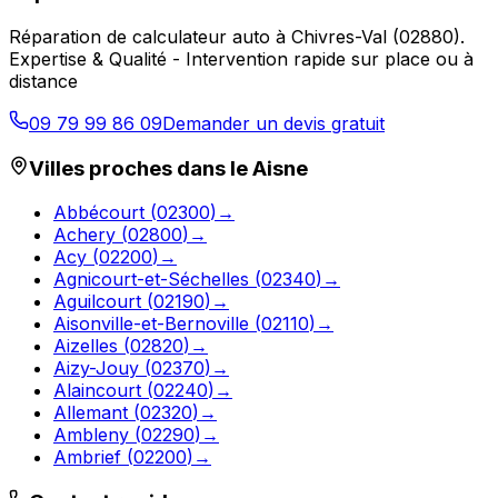
Réparation de calculateur auto
à
Chivres-Val
(
02880
).
Expertise & Qualité - Intervention rapide sur place ou à
distance
09 79 99 86 09
Demander un devis gratuit
Villes proches dans le
Aisne
Abbécourt
(
02300
)
→
Achery
(
02800
)
→
Acy
(
02200
)
→
Agnicourt-et-Séchelles
(
02340
)
→
Aguilcourt
(
02190
)
→
Aisonville-et-Bernoville
(
02110
)
→
Aizelles
(
02820
)
→
Aizy-Jouy
(
02370
)
→
Alaincourt
(
02240
)
→
Allemant
(
02320
)
→
Ambleny
(
02290
)
→
Ambrief
(
02200
)
→