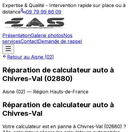
Expertise & Qualité - Intervention rapide sur place ou à
distance
09 79 99 86 09
Présentation
Galerie photos
Nos
services
Contact
Demande de rappel
Retour au
Aisne
(
02
)
Réparation de calculateur auto à
Chivres-Val (02880)
Aisne
(
02
) — Région
Hauts-de-France
Réparation de calculateur auto
à
Chivres-Val
Votre calculateur est en panne à Chivres-Val (02880) ?