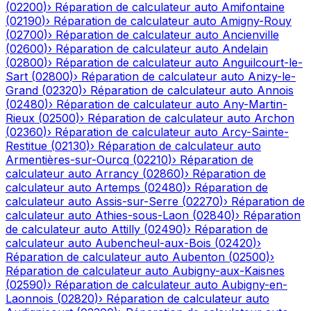
(
02200
)
›
Réparation de calculateur auto
Amifontaine
(
02190
)
›
Réparation de calculateur auto
Amigny-Rouy
(
02700
)
›
Réparation de calculateur auto
Ancienville
(
02600
)
›
Réparation de calculateur auto
Andelain
(
02800
)
›
Réparation de calculateur auto
Anguilcourt-le-
Sart
(
02800
)
›
Réparation de calculateur auto
Anizy-le-
Grand
(
02320
)
›
Réparation de calculateur auto
Annois
(
02480
)
›
Réparation de calculateur auto
Any-Martin-
Rieux
(
02500
)
›
Réparation de calculateur auto
Archon
(
02360
)
›
Réparation de calculateur auto
Arcy-Sainte-
Restitue
(
02130
)
›
Réparation de calculateur auto
Armentières-sur-Ourcq
(
02210
)
›
Réparation de
calculateur auto
Arrancy
(
02860
)
›
Réparation de
calculateur auto
Artemps
(
02480
)
›
Réparation de
calculateur auto
Assis-sur-Serre
(
02270
)
›
Réparation de
calculateur auto
Athies-sous-Laon
(
02840
)
›
Réparation
de calculateur auto
Attilly
(
02490
)
›
Réparation de
calculateur auto
Aubencheul-aux-Bois
(
02420
)
›
Réparation de calculateur auto
Aubenton
(
02500
)
›
Réparation de calculateur auto
Aubigny-aux-Kaisnes
(
02590
)
›
Réparation de calculateur auto
Aubigny-en-
Laonnois
(
02820
)
›
Réparation de calculateur auto