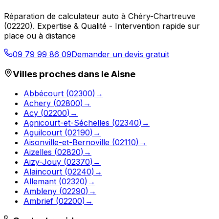
Réparation de calculateur auto
à
Chéry-Chartreuve
(
02220
).
Expertise & Qualité - Intervention rapide sur
place ou à distance
09 79 99 86 09
Demander un devis gratuit
Villes proches dans le
Aisne
Abbécourt
(
02300
)
→
Achery
(
02800
)
→
Acy
(
02200
)
→
Agnicourt-et-Séchelles
(
02340
)
→
Aguilcourt
(
02190
)
→
Aisonville-et-Bernoville
(
02110
)
→
Aizelles
(
02820
)
→
Aizy-Jouy
(
02370
)
→
Alaincourt
(
02240
)
→
Allemant
(
02320
)
→
Ambleny
(
02290
)
→
Ambrief
(
02200
)
→