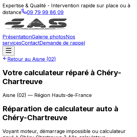
Expertise & Qualité - Intervention rapide sur place ou à
distance
09 79 99 86 09
Présentation
Galerie photos
Nos
services
Contact
Demande de rappel
Retour au
Aisne
(
02
)
Votre calculateur réparé à Chéry-
Chartreuve
Aisne
(
02
) — Région
Hauts-de-France
Réparation de calculateur auto
à
Chéry-Chartreuve
Voyant moteur, démarrage impossible ou calculateur