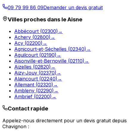
09 79 99 86 09
Demander un devis gratuit
Villes proches dans le
Aisne
Abbécourt
(
02300
)
→
Achery
(
02800
)
→
Acy
(
02200
)
→
Agnicourt-et-Séchelles
(
02340
)
→
Aguilcourt
(
02190
)
→
Aisonville-et-Bernoville
(
02110
)
→
Aizelles
(
02820
)
→
Aizy-Jouy
(
02370
)
→
Alaincourt
(
02240
)
→
Allemant
(
02320
)
→
Ambleny
(
02290
)
→
Ambrief
(
02200
)
→
Contact rapide
Appelez-nous directement pour un devis gratuit depuis
Chavignon
: