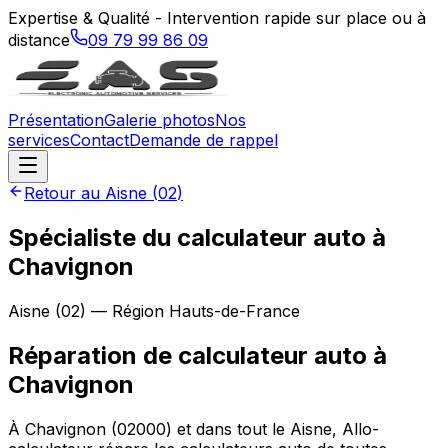
Expertise & Qualité - Intervention rapide sur place ou à
distance
09 79 99 86 09
Présentation
Galerie photos
Nos
services
Contact
Demande de rappel
Retour au
Aisne
(
02
)
Spécialiste du calculateur auto à
Chavignon
Aisne
(
02
) — Région
Hauts-de-France
Réparation de calculateur auto
à
Chavignon
À Chavignon (02000) et dans tout le Aisne, Allo-