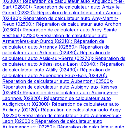
(
02800
)
›
Réparation de calculateur auto
Anguilcourt-le-
Sart
(
02800
)
›
Réparation de calculateur auto
Anizy-le-
Grand
(
02320
)
›
Réparation de calculateur auto
Annois
(
02480
)
›
Réparation de calculateur auto
Any-Martin-
Rieux
(
02500
)
›
Réparation de calculateur auto
Archon
(
02360
)
›
Réparation de calculateur auto
Arcy-Sainte-
Restitue
(
02130
)
›
Réparation de calculateur auto
Armentières-sur-Ourcq
(
02210
)
›
Réparation de
calculateur auto
Arrancy
(
02860
)
›
Réparation de
calculateur auto
Artemps
(
02480
)
›
Réparation de
calculateur auto
Assis-sur-Serre
(
02270
)
›
Réparation de
calculateur auto
Athies-sous-Laon
(
02840
)
›
Réparation
de calculateur auto
Attilly
(
02490
)
›
Réparation de
calculateur auto
Aubencheul-aux-Bois
(
02420
)
›
Réparation de calculateur auto
Aubenton
(
02500
)
›
Réparation de calculateur auto
Aubigny-aux-Kaisnes
(
02590
)
›
Réparation de calculateur auto
Aubigny-en-
Laonnois
(
02820
)
›
Réparation de calculateur auto
Audignicourt
(
02300
)
›
Réparation de calculateur auto
Audigny
(
02120
)
›
Réparation de calculateur auto
Augy
(
02220
)
›
Réparation de calculateur auto
Aulnois-sous-
Laon
(
02000
)
›
Réparation de calculateur auto
Autremencourt
(
02250
)
›
Réparation de calculateur auto