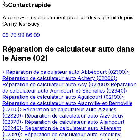
Contact rapide
Appelez-nous directement pour un devis gratuit depuis
Cerny-lès-Bucy
:
09 79 99 86 09
Réparation de calculateur auto
dans
le
Aisne
(
02
)
›
Réparation de calculateur auto
Abbécourt
(
02300
)
›
Réparation de calculateur auto
Achery
(
02800
)
›
Réparation de calculateur auto
Acy
(
02200
)
›
Réparation
de calculateur auto
Agnicourt-et-Séchelles
(
02340
)
›
Réparation de calculateur auto
Aguilcourt
(
02190
)
›
Réparation de calculateur auto
Aisonville-et-Bernoville
(
02110
)
›
Réparation de calculateur auto
Aizelles
(
02820
)
›
Réparation de calculateur auto
Aizy-Jouy
(
02370
)
›
Réparation de calculateur auto
Alaincourt
(
02240
)
›
Réparation de calculateur auto
Allemant
(
02320
)
›
Réparation de calculateur auto
Ambleny