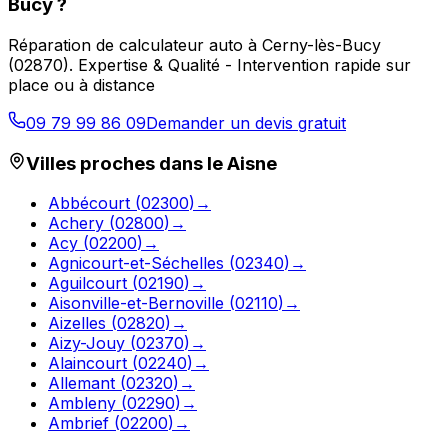
Bucy
?
Réparation de calculateur auto
à
Cerny-lès-Bucy
(
02870
).
Expertise & Qualité - Intervention rapide sur
place ou à distance
09 79 99 86 09
Demander un devis gratuit
Villes proches dans le
Aisne
Abbécourt
(
02300
)
→
Achery
(
02800
)
→
Acy
(
02200
)
→
Agnicourt-et-Séchelles
(
02340
)
→
Aguilcourt
(
02190
)
→
Aisonville-et-Bernoville
(
02110
)
→
Aizelles
(
02820
)
→
Aizy-Jouy
(
02370
)
→
Alaincourt
(
02240
)
→
Allemant
(
02320
)
→
Ambleny
(
02290
)
→
Ambrief
(
02200
)
→