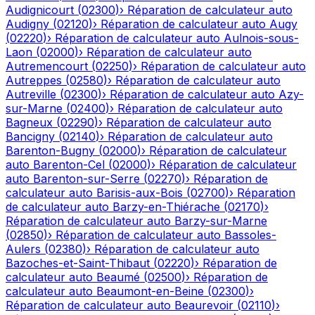
Audignicourt
(
02300
)
›
Réparation de calculateur auto
Audigny
(
02120
)
›
Réparation de calculateur auto
Augy
(
02220
)
›
Réparation de calculateur auto
Aulnois-sous-
Laon
(
02000
)
›
Réparation de calculateur auto
Autremencourt
(
02250
)
›
Réparation de calculateur auto
Autreppes
(
02580
)
›
Réparation de calculateur auto
Autreville
(
02300
)
›
Réparation de calculateur auto
Azy-
sur-Marne
(
02400
)
›
Réparation de calculateur auto
Bagneux
(
02290
)
›
Réparation de calculateur auto
Bancigny
(
02140
)
›
Réparation de calculateur auto
Barenton-Bugny
(
02000
)
›
Réparation de calculateur
auto
Barenton-Cel
(
02000
)
›
Réparation de calculateur
auto
Barenton-sur-Serre
(
02270
)
›
Réparation de
calculateur auto
Barisis-aux-Bois
(
02700
)
›
Réparation
de calculateur auto
Barzy-en-Thiérache
(
02170
)
›
Réparation de calculateur auto
Barzy-sur-Marne
(
02850
)
›
Réparation de calculateur auto
Bassoles-
Aulers
(
02380
)
›
Réparation de calculateur auto
Bazoches-et-Saint-Thibaut
(
02220
)
›
Réparation de
calculateur auto
Beaumé
(
02500
)
›
Réparation de
calculateur auto
Beaumont-en-Beine
(
02300
)
›
Réparation de calculateur auto
Beaurevoir
(
02110
)
›