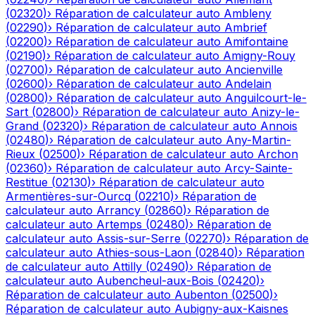
(
02320
)
›
Réparation de calculateur auto
Ambleny
(
02290
)
›
Réparation de calculateur auto
Ambrief
(
02200
)
›
Réparation de calculateur auto
Amifontaine
(
02190
)
›
Réparation de calculateur auto
Amigny-Rouy
(
02700
)
›
Réparation de calculateur auto
Ancienville
(
02600
)
›
Réparation de calculateur auto
Andelain
(
02800
)
›
Réparation de calculateur auto
Anguilcourt-le-
Sart
(
02800
)
›
Réparation de calculateur auto
Anizy-le-
Grand
(
02320
)
›
Réparation de calculateur auto
Annois
(
02480
)
›
Réparation de calculateur auto
Any-Martin-
Rieux
(
02500
)
›
Réparation de calculateur auto
Archon
(
02360
)
›
Réparation de calculateur auto
Arcy-Sainte-
Restitue
(
02130
)
›
Réparation de calculateur auto
Armentières-sur-Ourcq
(
02210
)
›
Réparation de
calculateur auto
Arrancy
(
02860
)
›
Réparation de
calculateur auto
Artemps
(
02480
)
›
Réparation de
calculateur auto
Assis-sur-Serre
(
02270
)
›
Réparation de
calculateur auto
Athies-sous-Laon
(
02840
)
›
Réparation
de calculateur auto
Attilly
(
02490
)
›
Réparation de
calculateur auto
Aubencheul-aux-Bois
(
02420
)
›
Réparation de calculateur auto
Aubenton
(
02500
)
›
Réparation de calculateur auto
Aubigny-aux-Kaisnes