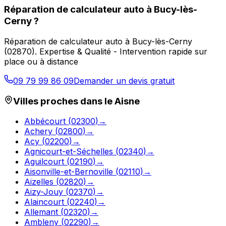
Réparation de calculateur auto
à
Bucy-lès-
Cerny
?
Réparation de calculateur auto
à
Bucy-lès-Cerny
(
02870
).
Expertise & Qualité - Intervention rapide sur
place ou à distance
09 79 99 86 09
Demander un devis gratuit
Villes proches dans le
Aisne
Abbécourt
(
02300
)
→
Achery
(
02800
)
→
Acy
(
02200
)
→
Agnicourt-et-Séchelles
(
02340
)
→
Aguilcourt
(
02190
)
→
Aisonville-et-Bernoville
(
02110
)
→
Aizelles
(
02820
)
→
Aizy-Jouy
(
02370
)
→
Alaincourt
(
02240
)
→
Allemant
(
02320
)
→
Ambleny
(
02290
)
→