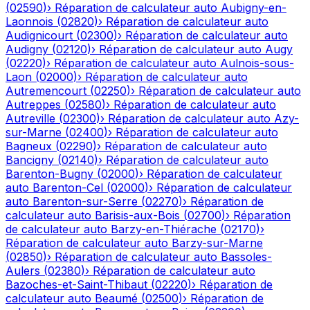
(
02590
)
›
Réparation de calculateur auto
Aubigny-en-
Laonnois
(
02820
)
›
Réparation de calculateur auto
Audignicourt
(
02300
)
›
Réparation de calculateur auto
Audigny
(
02120
)
›
Réparation de calculateur auto
Augy
(
02220
)
›
Réparation de calculateur auto
Aulnois-sous-
Laon
(
02000
)
›
Réparation de calculateur auto
Autremencourt
(
02250
)
›
Réparation de calculateur auto
Autreppes
(
02580
)
›
Réparation de calculateur auto
Autreville
(
02300
)
›
Réparation de calculateur auto
Azy-
sur-Marne
(
02400
)
›
Réparation de calculateur auto
Bagneux
(
02290
)
›
Réparation de calculateur auto
Bancigny
(
02140
)
›
Réparation de calculateur auto
Barenton-Bugny
(
02000
)
›
Réparation de calculateur
auto
Barenton-Cel
(
02000
)
›
Réparation de calculateur
auto
Barenton-sur-Serre
(
02270
)
›
Réparation de
calculateur auto
Barisis-aux-Bois
(
02700
)
›
Réparation
de calculateur auto
Barzy-en-Thiérache
(
02170
)
›
Réparation de calculateur auto
Barzy-sur-Marne
(
02850
)
›
Réparation de calculateur auto
Bassoles-
Aulers
(
02380
)
›
Réparation de calculateur auto
Bazoches-et-Saint-Thibaut
(
02220
)
›
Réparation de
calculateur auto
Beaumé
(
02500
)
›
Réparation de