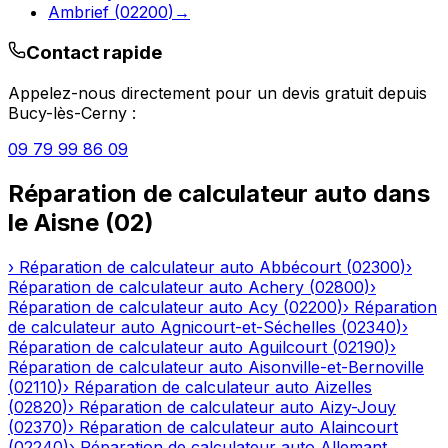
Ambrief
(
02200
)
→
Contact rapide
Appelez-nous directement pour un devis gratuit depuis
Bucy-lès-Cerny
:
09 79 99 86 09
Réparation de calculateur auto
dans
le
Aisne
(
02
)
›
Réparation de calculateur auto
Abbécourt
(
02300
)
›
Réparation de calculateur auto
Achery
(
02800
)
›
Réparation de calculateur auto
Acy
(
02200
)
›
Réparation
de calculateur auto
Agnicourt-et-Séchelles
(
02340
)
›
Réparation de calculateur auto
Aguilcourt
(
02190
)
›
Réparation de calculateur auto
Aisonville-et-Bernoville
(
02110
)
›
Réparation de calculateur auto
Aizelles
(
02820
)
›
Réparation de calculateur auto
Aizy-Jouy
(
02370
)
›
Réparation de calculateur auto
Alaincourt
(
02240
)
›
Réparation de calculateur auto
Allemant