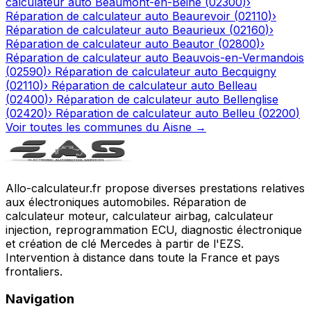
calculateur auto
Beaumont-en-Beine
(
02300
)
›
Réparation de calculateur auto
Beaurevoir
(
02110
)
›
Réparation de calculateur auto
Beaurieux
(
02160
)
›
Réparation de calculateur auto
Beautor
(
02800
)
›
Réparation de calculateur auto
Beauvois-en-Vermandois
(
02590
)
›
Réparation de calculateur auto
Becquigny
(
02110
)
›
Réparation de calculateur auto
Belleau
(
02400
)
›
Réparation de calculateur auto
Bellenglise
(
02420
)
›
Réparation de calculateur auto
Belleu
(
02200
)
Voir toutes les communes du
Aisne
→
Allo-calculateur.fr propose diverses prestations relatives
aux électroniques automobiles. Réparation de
calculateur moteur, calculateur airbag, calculateur
injection, reprogrammation ECU, diagnostic électronique
et création de clé Mercedes à partir de l'EZS.
Intervention à distance dans toute la France et pays
frontaliers.
Navigation