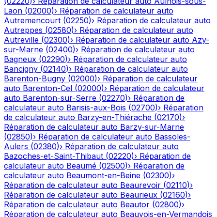
(
02220
)
›
Réparation de calculateur auto
Aulnois-sous-
Laon
(
02000
)
›
Réparation de calculateur auto
Autremencourt
(
02250
)
›
Réparation de calculateur auto
Autreppes
(
02580
)
›
Réparation de calculateur auto
Autreville
(
02300
)
›
Réparation de calculateur auto
Azy-
sur-Marne
(
02400
)
›
Réparation de calculateur auto
Bagneux
(
02290
)
›
Réparation de calculateur auto
Bancigny
(
02140
)
›
Réparation de calculateur auto
Barenton-Bugny
(
02000
)
›
Réparation de calculateur
auto
Barenton-Cel
(
02000
)
›
Réparation de calculateur
auto
Barenton-sur-Serre
(
02270
)
›
Réparation de
calculateur auto
Barisis-aux-Bois
(
02700
)
›
Réparation
de calculateur auto
Barzy-en-Thiérache
(
02170
)
›
Réparation de calculateur auto
Barzy-sur-Marne
(
02850
)
›
Réparation de calculateur auto
Bassoles-
Aulers
(
02380
)
›
Réparation de calculateur auto
Bazoches-et-Saint-Thibaut
(
02220
)
›
Réparation de
calculateur auto
Beaumé
(
02500
)
›
Réparation de
calculateur auto
Beaumont-en-Beine
(
02300
)
›
Réparation de calculateur auto
Beaurevoir
(
02110
)
›
Réparation de calculateur auto
Beaurieux
(
02160
)
›
Réparation de calculateur auto
Beautor
(
02800
)
›
Réparation de calculateur auto
Beauvois-en-Vermandois