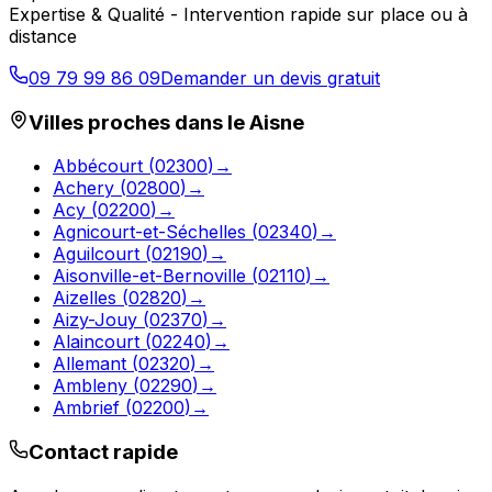
Expertise & Qualité - Intervention rapide sur place ou à
distance
09 79 99 86 09
Demander un devis gratuit
Villes proches dans le
Aisne
Abbécourt
(
02300
)
→
Achery
(
02800
)
→
Acy
(
02200
)
→
Agnicourt-et-Séchelles
(
02340
)
→
Aguilcourt
(
02190
)
→
Aisonville-et-Bernoville
(
02110
)
→
Aizelles
(
02820
)
→
Aizy-Jouy
(
02370
)
→
Alaincourt
(
02240
)
→
Allemant
(
02320
)
→
Ambleny
(
02290
)
→
Ambrief
(
02200
)
→
Contact rapide