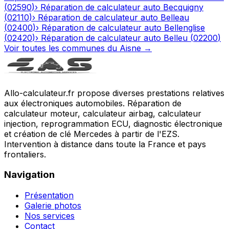
(
02590
)
›
Réparation de calculateur auto
Becquigny
(
02110
)
›
Réparation de calculateur auto
Belleau
(
02400
)
›
Réparation de calculateur auto
Bellenglise
(
02420
)
›
Réparation de calculateur auto
Belleu
(
02200
)
Voir toutes les communes du
Aisne
→
Allo-calculateur.fr propose diverses prestations relatives
aux électroniques automobiles. Réparation de
calculateur moteur, calculateur airbag, calculateur
injection, reprogrammation ECU, diagnostic électronique
et création de clé Mercedes à partir de l'EZS.
Intervention à distance dans toute la France et pays
frontaliers.
Navigation
Présentation
Galerie photos
Nos services
Contact