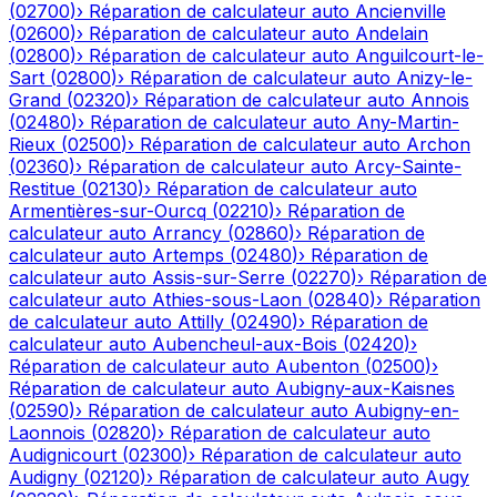
(
02700
)
›
Réparation de calculateur auto
Ancienville
(
02600
)
›
Réparation de calculateur auto
Andelain
(
02800
)
›
Réparation de calculateur auto
Anguilcourt-le-
Sart
(
02800
)
›
Réparation de calculateur auto
Anizy-le-
Grand
(
02320
)
›
Réparation de calculateur auto
Annois
(
02480
)
›
Réparation de calculateur auto
Any-Martin-
Rieux
(
02500
)
›
Réparation de calculateur auto
Archon
(
02360
)
›
Réparation de calculateur auto
Arcy-Sainte-
Restitue
(
02130
)
›
Réparation de calculateur auto
Armentières-sur-Ourcq
(
02210
)
›
Réparation de
calculateur auto
Arrancy
(
02860
)
›
Réparation de
calculateur auto
Artemps
(
02480
)
›
Réparation de
calculateur auto
Assis-sur-Serre
(
02270
)
›
Réparation de
calculateur auto
Athies-sous-Laon
(
02840
)
›
Réparation
de calculateur auto
Attilly
(
02490
)
›
Réparation de
calculateur auto
Aubencheul-aux-Bois
(
02420
)
›
Réparation de calculateur auto
Aubenton
(
02500
)
›
Réparation de calculateur auto
Aubigny-aux-Kaisnes
(
02590
)
›
Réparation de calculateur auto
Aubigny-en-
Laonnois
(
02820
)
›
Réparation de calculateur auto
Audignicourt
(
02300
)
›
Réparation de calculateur auto
Audigny
(
02120
)
›
Réparation de calculateur auto
Augy