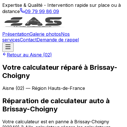
Expertise & Qualité - Intervention rapide sur place ou à
distance
09 79 99 86 09
Présentation
Galerie photos
Nos
services
Contact
Demande de rappel
Retour au
Aisne
(
02
)
Votre calculateur réparé à Brissay-
Choigny
Aisne
(
02
) — Région
Hauts-de-France
Réparation de calculateur auto
à
Brissay-Choigny
Votre calculateur est en panne à Brissay-Choigny