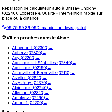
Réparation de calculateur auto
à
Brissay-Choigny
(
02240
).
Expertise & Qualité - Intervention rapide sur
place ou à distance
09 79 99 86 09
Demander un devis gratuit
Villes proches dans le
Aisne
Abbécourt
(
02300
)
→
Achery
(
02800
)
→
Acy
(
02200
)
→
Agnicourt-et-Séchelles
(
02340
)
→
Aguilcourt
(
02190
)
→
Aisonville-et-Bernoville
(
02110
)
→
Aizelles
(
02820
)
→
Aizy-Jouy
(
02370
)
→
Alaincourt
(
02240
)
→
Allemant
(
02320
)
→
Ambleny
(
02290
)
→
Ambrief
(
02200
)
→