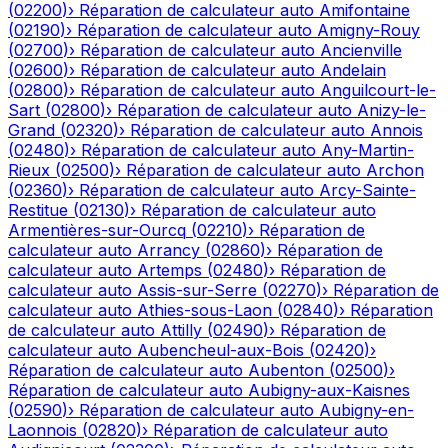
(
02200
)
›
Réparation de calculateur auto
Amifontaine
(
02190
)
›
Réparation de calculateur auto
Amigny-Rouy
(
02700
)
›
Réparation de calculateur auto
Ancienville
(
02600
)
›
Réparation de calculateur auto
Andelain
(
02800
)
›
Réparation de calculateur auto
Anguilcourt-le-
Sart
(
02800
)
›
Réparation de calculateur auto
Anizy-le-
Grand
(
02320
)
›
Réparation de calculateur auto
Annois
(
02480
)
›
Réparation de calculateur auto
Any-Martin-
Rieux
(
02500
)
›
Réparation de calculateur auto
Archon
(
02360
)
›
Réparation de calculateur auto
Arcy-Sainte-
Restitue
(
02130
)
›
Réparation de calculateur auto
Armentières-sur-Ourcq
(
02210
)
›
Réparation de
calculateur auto
Arrancy
(
02860
)
›
Réparation de
calculateur auto
Artemps
(
02480
)
›
Réparation de
calculateur auto
Assis-sur-Serre
(
02270
)
›
Réparation de
calculateur auto
Athies-sous-Laon
(
02840
)
›
Réparation
de calculateur auto
Attilly
(
02490
)
›
Réparation de
calculateur auto
Aubencheul-aux-Bois
(
02420
)
›
Réparation de calculateur auto
Aubenton
(
02500
)
›
Réparation de calculateur auto
Aubigny-aux-Kaisnes
(
02590
)
›
Réparation de calculateur auto
Aubigny-en-
Laonnois
(
02820
)
›
Réparation de calculateur auto