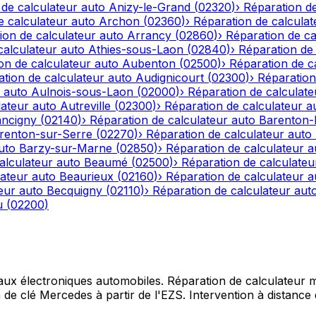
 de calculateur auto
Anizy-le-Grand
(
02320
)
›
Réparation de
e calculateur auto
Archon
(
02360
)
›
Réparation de calculat
ion de calculateur auto
Arrancy
(
02860
)
›
Réparation de ca
calculateur auto
Athies-sous-Laon
(
02840
)
›
Réparation de 
on de calculateur auto
Aubenton
(
02500
)
›
Réparation de c
tion de calculateur auto
Audignicourt
(
02300
)
›
Réparation
 auto
Aulnois-sous-Laon
(
02000
)
›
Réparation de calculate
lateur auto
Autreville
(
02300
)
›
Réparation de calculateur a
ncigny
(
02140
)
›
Réparation de calculateur auto
Barenton
renton-sur-Serre
(
02270
)
›
Réparation de calculateur auto
uto
Barzy-sur-Marne
(
02850
)
›
Réparation de calculateur a
alculateur auto
Beaumé
(
02500
)
›
Réparation de calculateu
lateur auto
Beaurieux
(
02160
)
›
Réparation de calculateur a
eur auto
Becquigny
(
02110
)
›
Réparation de calculateur aut
u
(
02200
)
 aux électroniques automobiles. Réparation de calculateur mo
e clé Mercedes à partir de l'EZS. Intervention à distance d