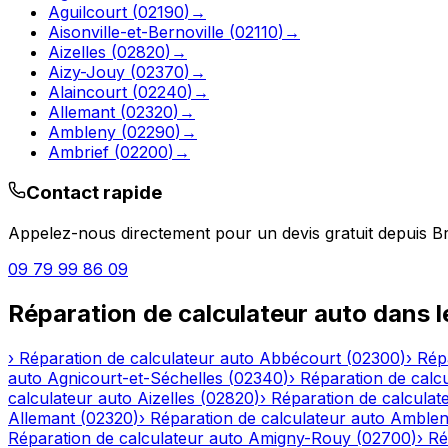
Aguilcourt
(
02190
)
→
Aisonville-et-Bernoville
(
02110
)
→
Aizelles
(
02820
)
→
Aizy-Jouy
(
02370
)
→
Alaincourt
(
02240
)
→
Allemant
(
02320
)
→
Ambleny
(
02290
)
→
Ambrief
(
02200
)
→
Contact rapide
Appelez-nous directement pour un devis gratuit depuis
B
09 79 99 86 09
Réparation de calculateur auto
dans 
›
Réparation de calculateur auto
Abbécourt
(
02300
)
›
Rép
auto
Agnicourt-et-Séchelles
(
02340
)
›
Réparation de calc
calculateur auto
Aizelles
(
02820
)
›
Réparation de calculat
Allemant
(
02320
)
›
Réparation de calculateur auto
Amble
Réparation de calculateur auto
Amigny-Rouy
(
02700
)
›
Ré