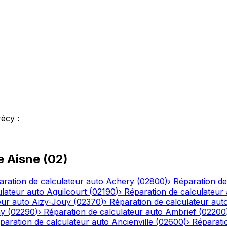
récy
:
le
Aisne
(
02
)
aration de calculateur auto
Achery
(
02800
)
›
Réparation de
ulateur auto
Aguilcourt
(
02190
)
›
Réparation de calculateur
eur auto
Aizy-Jouy
(
02370
)
›
Réparation de calculateur aut
ny
(
02290
)
›
Réparation de calculateur auto
Ambrief
(
02200
paration de calculateur auto
Ancienville
(
02600
)
›
Réparati