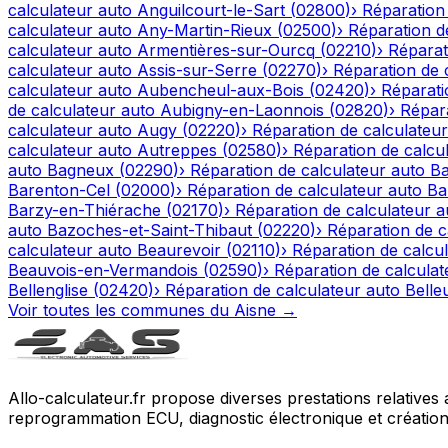
calculateur auto
Anguilcourt-le-Sart
(
02800
)
›
Réparation
calculateur auto
Any-Martin-Rieux
(
02500
)
›
Réparation d
calculateur auto
Armentières-sur-Ourcq
(
02210
)
›
Réparat
calculateur auto
Assis-sur-Serre
(
02270
)
›
Réparation de 
calculateur auto
Aubencheul-aux-Bois
(
02420
)
›
Réparati
de calculateur auto
Aubigny-en-Laonnois
(
02820
)
›
Répara
calculateur auto
Augy
(
02220
)
›
Réparation de calculateur
calculateur auto
Autreppes
(
02580
)
›
Réparation de calcu
auto
Bagneux
(
02290
)
›
Réparation de calculateur auto
Ba
Barenton-Cel
(
02000
)
›
Réparation de calculateur auto
Ba
Barzy-en-Thiérache
(
02170
)
›
Réparation de calculateur a
auto
Bazoches-et-Saint-Thibaut
(
02220
)
›
Réparation de c
calculateur auto
Beaurevoir
(
02110
)
›
Réparation de calcu
Beauvois-en-Vermandois
(
02590
)
›
Réparation de calculat
Bellenglise
(
02420
)
›
Réparation de calculateur auto
Belle
Voir toutes les communes du
Aisne
→
Allo-calculateur.fr propose diverses prestations relatives
reprogrammation ECU, diagnostic électronique et création d