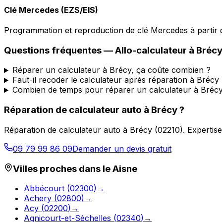
Clé Mercedes (EZS/EIS)
Programmation et reproduction de clé Mercedes à partir d
Questions fréquentes —
Allo-calculateur
à
Bréc
Réparer un calculateur à Brécy, ça coûte combien ?
Faut-il recoder le calculateur après réparation à Brécy
Combien de temps pour réparer un calculateur à Brécy
Réparation de calculateur auto
à
Brécy
?
Réparation de calculateur auto
à
Brécy
(
02210
).
Expertise
09 79 99 86 09
Demander un devis gratuit
Villes proches dans le
Aisne
Abbécourt
(
02300
)
→
Achery
(
02800
)
→
Acy
(
02200
)
→
Agnicourt-et-Séchelles
(
02340
)
→