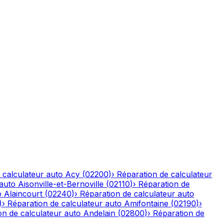
 calculateur auto
Acy
(
02200
)
›
Réparation de calculateur
 auto
Aisonville-et-Bernoville
(
02110
)
›
Réparation de
o
Alaincourt
(
02240
)
›
Réparation de calculateur auto
)
›
Réparation de calculateur auto
Amifontaine
(
02190
)
›
on de calculateur auto
Andelain
(
02800
)
›
Réparation de