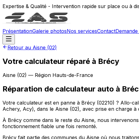
Expertise & Qualité - Intervention rapide sur place ou à d
Présentation
Galerie photos
Nos services
Contact
Demande 
Retour au
Aisne
(
02
)
Votre calculateur réparé à Brécy
Aisne
(
02
) — Région
Hauts-de-France
Réparation de calculateur auto
à
Bréc
Votre calculateur est en panne à Brécy (02210) ? Allo-c
Achery, Acy), dans le Aisne (02), avec prise en charge à 
À Brécy comme dans le reste du Aisne, nous intervenons 
fonctionnement fiable une fois remonté.
Brécy fait partie des communes du Aisne où nous traitons