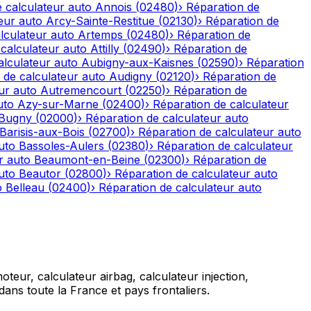
 calculateur auto
Annois
(
02480
)
›
Réparation de
eur auto
Arcy-Sainte-Restitue
(
02130
)
›
Réparation de
lculateur auto
Artemps
(
02480
)
›
Réparation de
calculateur auto
Attilly
(
02490
)
›
Réparation de
alculateur auto
Aubigny-aux-Kaisnes
(
02590
)
›
Réparation
 de calculateur auto
Audigny
(
02120
)
›
Réparation de
ur auto
Autremencourt
(
02250
)
›
Réparation de
uto
Azy-sur-Marne
(
02400
)
›
Réparation de calculateur
-Bugny
(
02000
)
›
Réparation de calculateur auto
Barisis-aux-Bois
(
02700
)
›
Réparation de calculateur auto
uto
Bassoles-Aulers
(
02380
)
›
Réparation de calculateur
r auto
Beaumont-en-Beine
(
02300
)
›
Réparation de
uto
Beautor
(
02800
)
›
Réparation de calculateur auto
o
Belleau
(
02400
)
›
Réparation de calculateur auto
teur, calculateur airbag, calculateur injection,
ans toute la France et pays frontaliers.