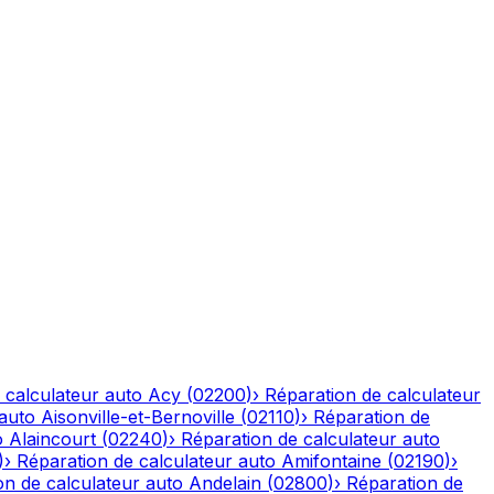
 calculateur auto
Acy
(
02200
)
›
Réparation de calculateur
 auto
Aisonville-et-Bernoville
(
02110
)
›
Réparation de
o
Alaincourt
(
02240
)
›
Réparation de calculateur auto
)
›
Réparation de calculateur auto
Amifontaine
(
02190
)
›
on de calculateur auto
Andelain
(
02800
)
›
Réparation de