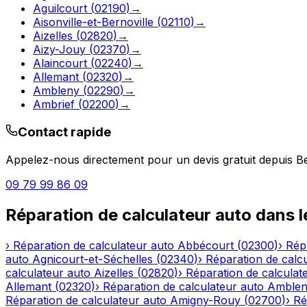
Aguilcourt
(
02190
)
→
Aisonville-et-Bernoville
(
02110
)
→
Aizelles
(
02820
)
→
Aizy-Jouy
(
02370
)
→
Alaincourt
(
02240
)
→
Allemant
(
02320
)
→
Ambleny
(
02290
)
→
Ambrief
(
02200
)
→
Contact rapide
Appelez-nous directement pour un devis gratuit depuis
B
09 79 99 86 09
Réparation de calculateur auto
dans 
›
Réparation de calculateur auto
Abbécourt
(
02300
)
›
Rép
auto
Agnicourt-et-Séchelles
(
02340
)
›
Réparation de calc
calculateur auto
Aizelles
(
02820
)
›
Réparation de calculat
Allemant
(
02320
)
›
Réparation de calculateur auto
Amble
Réparation de calculateur auto
Amigny-Rouy
(
02700
)
›
Ré