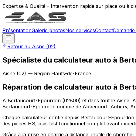
Expertise & Qualité - Intervention rapide sur place ou à d
Présentation
Galerie photos
Nos services
Contact
Demande 
Retour au
Aisne
(
02
)
Spécialiste du calculateur auto à Be
Aisne
(
02
) — Région
Hauts-de-France
Réparation de calculateur auto
à
Bert
À Bertaucourt-Epourdon (02800) et dans tout le Aisne, All
Bertaucourt-Epourdon comme de Abbécourt, Achery, Acy n
Chaque calculateur confié depuis Bertaucourt-Epourdon e
des pièces HS, puis test fonctionnel complet avant expédi
Grâce à la prise en charge à distance, inutile de cherch