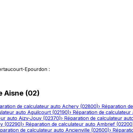
ertaucourt-Epourdon
:
le
Aisne
(
02
)
aration de calculateur auto
Achery
(
02800
)
›
Réparation de
ulateur auto
Aguilcourt
(
02190
)
›
Réparation de calculateur
eur auto
Aizy-Jouy
(
02370
)
›
Réparation de calculateur aut
ny
(
02290
)
›
Réparation de calculateur auto
Ambrief
(
02200
paration de calculateur auto
Ancienville
(
02600
)
›
Réparati