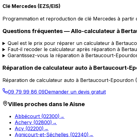
Clé Mercedes (EZS/EIS)
Programmation et reproduction de clé Mercedes à partir d
Questions fréquentes —
Allo-calculateur
à
Berta
Quel est le prix pour réparer un calculateur à Bertau
Faut-il recoder le calculateur après réparation à Bert
Garantissez-vous la réparation à Bertaucourt-Epourdo
Réparation de calculateur auto
à
Bertaucourt-E
Réparation de calculateur auto
à
Bertaucourt-Epourdon
(
09 79 99 86 09
Demander un devis gratuit
Villes proches dans le
Aisne
Abbécourt
(
02300
)
→
Achery
(
02800
)
→
Acy
(
02200
)
→
Agnicourt-et-Séchelles
(
02340
)
→