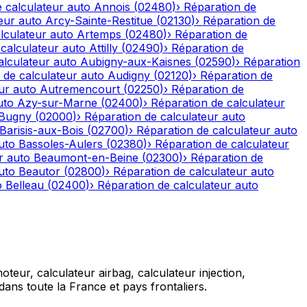
 calculateur auto
Annois
(
02480
)
›
Réparation de
eur auto
Arcy-Sainte-Restitue
(
02130
)
›
Réparation de
lculateur auto
Artemps
(
02480
)
›
Réparation de
calculateur auto
Attilly
(
02490
)
›
Réparation de
alculateur auto
Aubigny-aux-Kaisnes
(
02590
)
›
Réparation
 de calculateur auto
Audigny
(
02120
)
›
Réparation de
ur auto
Autremencourt
(
02250
)
›
Réparation de
uto
Azy-sur-Marne
(
02400
)
›
Réparation de calculateur
-Bugny
(
02000
)
›
Réparation de calculateur auto
Barisis-aux-Bois
(
02700
)
›
Réparation de calculateur auto
uto
Bassoles-Aulers
(
02380
)
›
Réparation de calculateur
r auto
Beaumont-en-Beine
(
02300
)
›
Réparation de
uto
Beautor
(
02800
)
›
Réparation de calculateur auto
o
Belleau
(
02400
)
›
Réparation de calculateur auto
teur, calculateur airbag, calculateur injection,
ans toute la France et pays frontaliers.