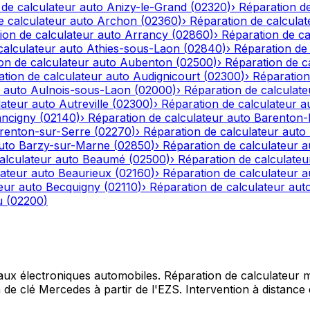
 de calculateur auto
Anizy-le-Grand
(
02320
)
›
Réparation de
e calculateur auto
Archon
(
02360
)
›
Réparation de calculat
ion de calculateur auto
Arrancy
(
02860
)
›
Réparation de ca
calculateur auto
Athies-sous-Laon
(
02840
)
›
Réparation de 
on de calculateur auto
Aubenton
(
02500
)
›
Réparation de c
tion de calculateur auto
Audignicourt
(
02300
)
›
Réparation
 auto
Aulnois-sous-Laon
(
02000
)
›
Réparation de calculate
lateur auto
Autreville
(
02300
)
›
Réparation de calculateur a
ncigny
(
02140
)
›
Réparation de calculateur auto
Barenton
renton-sur-Serre
(
02270
)
›
Réparation de calculateur auto
uto
Barzy-sur-Marne
(
02850
)
›
Réparation de calculateur a
alculateur auto
Beaumé
(
02500
)
›
Réparation de calculateu
lateur auto
Beaurieux
(
02160
)
›
Réparation de calculateur a
eur auto
Becquigny
(
02110
)
›
Réparation de calculateur aut
u
(
02200
)
 aux électroniques automobiles. Réparation de calculateur mo
e clé Mercedes à partir de l'EZS. Intervention à distance d