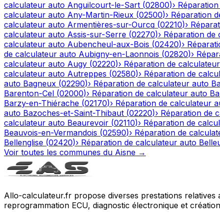
calculateur auto
Anguilcourt-le-Sart
(
02800
)
›
Réparation
calculateur auto
Any-Martin-Rieux
(
02500
)
›
Réparation d
calculateur auto
Armentières-sur-Ourcq
(
02210
)
›
Réparat
calculateur auto
Assis-sur-Serre
(
02270
)
›
Réparation de 
calculateur auto
Aubencheul-aux-Bois
(
02420
)
›
Réparati
de calculateur auto
Aubigny-en-Laonnois
(
02820
)
›
Répara
calculateur auto
Augy
(
02220
)
›
Réparation de calculateur
calculateur auto
Autreppes
(
02580
)
›
Réparation de calcu
auto
Bagneux
(
02290
)
›
Réparation de calculateur auto
Ba
Barenton-Cel
(
02000
)
›
Réparation de calculateur auto
Ba
Barzy-en-Thiérache
(
02170
)
›
Réparation de calculateur a
auto
Bazoches-et-Saint-Thibaut
(
02220
)
›
Réparation de c
calculateur auto
Beaurevoir
(
02110
)
›
Réparation de calcu
Beauvois-en-Vermandois
(
02590
)
›
Réparation de calculat
Bellenglise
(
02420
)
›
Réparation de calculateur auto
Belle
Voir toutes les communes du
Aisne
→
Allo-calculateur.fr propose diverses prestations relatives
reprogrammation ECU, diagnostic électronique et création d