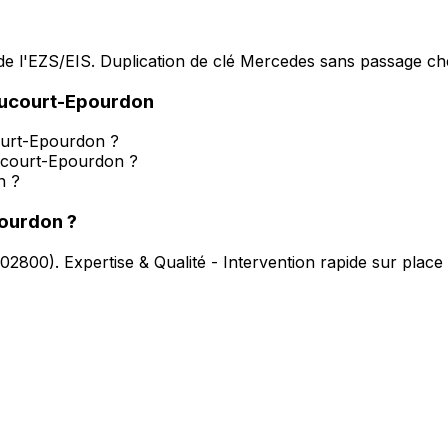
e l'EZS/EIS. Duplication de clé Mercedes sans passage che
ucourt-Epourdon
court-Epourdon ?
aucourt-Epourdon ?
n ?
pourdon
?
02800
).
Expertise & Qualité - Intervention rapide sur place