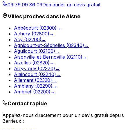
09 79 99 86 09
Demander un devis gratuit
Villes proches dans le
Aisne
Abbécourt
(
02300
)
→
Achery
(
02800
)
→
Acy
(
02200
)
→
Agnicourt-et-Séchelles
(
02340
)
→
Aguilcourt
(
02190
)
→
Aisonville-et-Bernoville
(
02110
)
→
Aizelles
(
02820
)
→
Aizy-Jouy
(
02370
)
→
Alaincourt
(
02240
)
→
Allemant
(
02320
)
→
Ambleny
(
02290
)
→
Ambrief
(
02200
)
→
Contact rapide
Appelez-nous directement pour un devis gratuit depuis
Berrieux
: