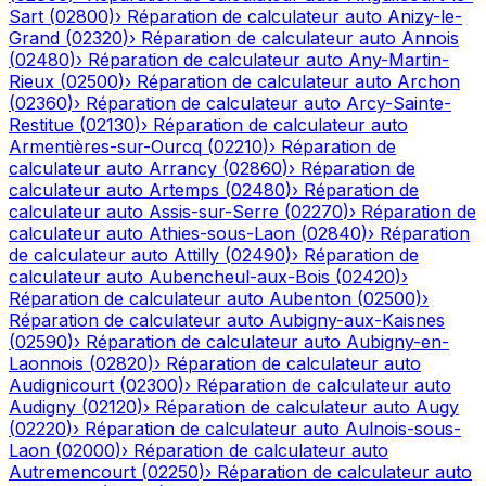
Sart
(
02800
)
›
Réparation de calculateur auto
Anizy-le-
Grand
(
02320
)
›
Réparation de calculateur auto
Annois
(
02480
)
›
Réparation de calculateur auto
Any-Martin-
Rieux
(
02500
)
›
Réparation de calculateur auto
Archon
(
02360
)
›
Réparation de calculateur auto
Arcy-Sainte-
Restitue
(
02130
)
›
Réparation de calculateur auto
Armentières-sur-Ourcq
(
02210
)
›
Réparation de
calculateur auto
Arrancy
(
02860
)
›
Réparation de
calculateur auto
Artemps
(
02480
)
›
Réparation de
calculateur auto
Assis-sur-Serre
(
02270
)
›
Réparation de
calculateur auto
Athies-sous-Laon
(
02840
)
›
Réparation
de calculateur auto
Attilly
(
02490
)
›
Réparation de
calculateur auto
Aubencheul-aux-Bois
(
02420
)
›
Réparation de calculateur auto
Aubenton
(
02500
)
›
Réparation de calculateur auto
Aubigny-aux-Kaisnes
(
02590
)
›
Réparation de calculateur auto
Aubigny-en-
Laonnois
(
02820
)
›
Réparation de calculateur auto
Audignicourt
(
02300
)
›
Réparation de calculateur auto
Audigny
(
02120
)
›
Réparation de calculateur auto
Augy
(
02220
)
›
Réparation de calculateur auto
Aulnois-sous-
Laon
(
02000
)
›
Réparation de calculateur auto
Autremencourt
(
02250
)
›
Réparation de calculateur auto